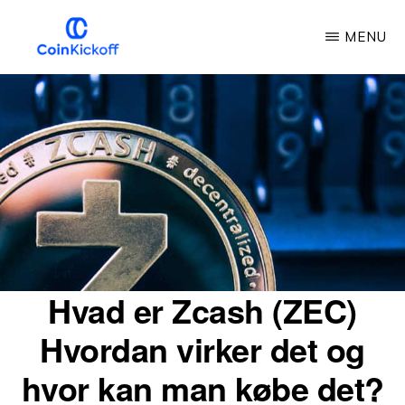
Gå
MENU
til
hovedindhold
COIN
KICKOFF
Hvad er Zcash (ZEC)
Hvordan virker det og
hvor kan man købe det?