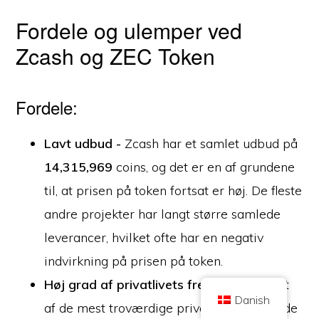
Fordele og ulemper ved
Zcash og ZEC Token
Fordele:
Copyright © 2026 Brilliant British Ltd, der handler som Coin Kickoff
Virksomhedsnummer 10490224
Adresse: 2. etage 167-169 Great Portland Street, London,
Lavt udbud -
Storbritannien, W1W 5PF
Zcash har et samlet udbud på
Indholdet er til oplysningsformål og er ikke investeringsrådgivning. Tidligere
14,315,969
coins, og det er en af grundene
resultater er ikke vejledende for fremtidige resultater. Investering i
kryptovaluta er forbundet med risiko.
til, at prisen på token fortsat er høj. De fleste
Kryptovaluta er ikke reguleret af den britiske Financial Conduct Authority og
er ikke omfattet af beskyttelse i henhold til UK Financial Services
andre projekter har langt større samlede
Compensation Scheme eller inden for den britiske Financial Ombudsman
Service' kompetenceområde. Investering i kryptovaluta er forbundet med
risiko, og kryptovaluta kan stige i værdi eller miste en del af eller hele
leverancer, hvilket ofte har en negativ
værdien. Kapitalvindingsskat kan være gældende for overskud fra salg af
kryptovaluta.
indvirkning på prisen på token.
HJEM
OM
POLITIK OM BESKYTTELSE AF PERSONLIGE OPLYSNINGER
KONTAKT OS
Høj grad af privatlivets fred -
Zcash er et
Danish
af de mest troværdige privatlivsorienterede