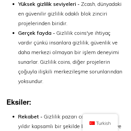
Yüksek gizlilik seviyeleri -
Zcash, dünyadaki
en güvenilir gizlilik odaklı blok zinciri
projelerinden biridir.
Gerçek fayda -
Gizlilik coins'ye ihtiyaç
vardır çünkü insanlara gizlilik, güvenlik ve
Telif Hakkı © 2026 Coin Kickoff olarak ticaret yapan Brilliant British Ltd
Şirket numarası 10490224
daha merkezi olmayan bir işlem deneyimi
Adres: 2nd Floor 167-169 Great Portland Street, Londra, Birleşik Krallık,
W1W 5PF
sunarlar. Gizlilik coins, diğer projelerin
İçerik bilgilendirme amaçlıdır ve yatırım tavsiyesi değildir. Geçmiş
performans gelecekteki sonuçların göstergesi değildir. Kripto paraya yatırım
çoğuyla ilişkili merkezileşme sorunlarından
yapmak risk içerir.
yoksundur.
Kripto para, Birleşik Krallık Finansal Davranış Otoritesi tarafından
düzenlenmemektedir ve Birleşik Krallık Finansal Hizmetler Tazminat
Programı kapsamında veya Birleşik Krallık Finansal Ombudsman
Hizmetinin yargı yetkisi kapsamında korumaya tabi değildir. Kripto paraya
yatırım yapmak risk içerir ve kripto para değer kazanabilir veya değerinin
Eksiler:
bir kısmını ya da tamamını kaybedebilir. Kripto para satışlarından elde
edilen kârlar için sermaye kazancı vergisi uygulanabilir.
EV
HAKKINDA
GIZLILIK POLITIKASI
BIZE ULAŞIN
Rekabet -
Gizlilik pazarı coins son birkaç
Turkish
yıldır kapsamlı bir şekilde büyümektedir ve