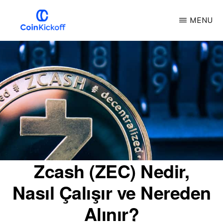
Ana
MENU
içeriğe
atla
COIN
BAŞLAMA
VURUŞU
Zcash (ZEC) Nedir,
Nasıl Çalışır ve Nereden
Alınır?