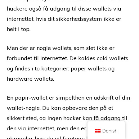
hackere også få adgang til disse wallets via
internettet, hvis dit sikkerhedssystem ikke er
helt i top.
Men der er nogle wallets, som slet ikke er
Copyright © 2026 Brilliant British Ltd, der handler som Coin Kickoff
Virksomhedsnummer 10490224
forbundet til internettet. De kaldes cold wallets
Adresse: 2. etage 167-169 Great Portland Street, London,
Storbritannien, W1W 5PF
og findes i to kategorier: paper wallets og
Indholdet er til oplysningsformål og er ikke investeringsrådgivning. Tidligere
resultater er ikke vejledende for fremtidige resultater. Investering i
hardware wallets.
kryptovaluta er forbundet med risiko.
Kryptovaluta er ikke reguleret af den britiske Financial Conduct Authority og
er ikke omfattet af beskyttelse i henhold til UK Financial Services
Compensation Scheme eller inden for den britiske Financial Ombudsman
En papir-wallet er simpelthen en udskrift af din
Service' kompetenceområde. Investering i kryptovaluta er forbundet med
risiko, og kryptovaluta kan stige i værdi eller miste en del af eller hele
værdien. Kapitalvindingsskat kan være gældende for overskud fra salg af
wallet-nøgle. Du kan opbevare den på et
kryptovaluta.
sikkert sted, og ingen hacker kan få adgang til
HJEM
OM
POLITIK OM BESKYTTELSE AF PERSONLIGE OPLYSNINGER
KONTAKT OS
den via internettet, men den er også ret
Danish
ubrugelig, hvis du vil foretage kryptohandler