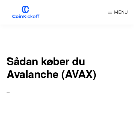
Gå
MENU
til
hovedindhold
COIN
KICKOFF
Sådan køber du
Avalanche (AVAX)