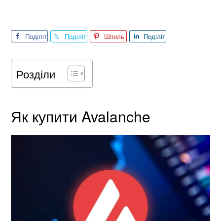
Поділіт
Поділіт
Шпиль
Поділіт
ься
ься
ка
ься
Розділи
Як купити Avalanche