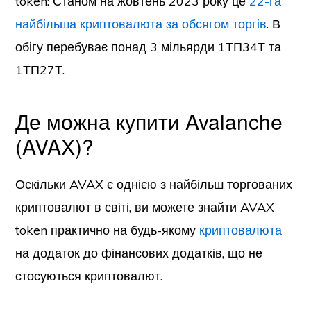
token: Станом на жовтень 2023 року це
22-га
найбільша криптовалюта за обсягом торгів
. В
обігу перебуває понад 3 мільярди 1ТП34Т та
1ТП27Т.
Де можна купити Avalanche
(AVAX)?
Оскільки AVAX є однією з найбільш торгованих
криптовалют в світі, ви можете знайти AVAX
token практично на будь-якому
криптовалюта
на додаток до фінансових додатків, що не
стосуються криптовалют.