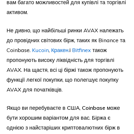
вам багато можливостей для купівлі та торгівлі
активом.
Не дивно, що найбільші ринки AVAX належать
до провідних світових бірж, таких як Binance та
Coinbase.
Kucoin
,
Кракен.
і
Bitfinex
також
пропонують високу ліквідність для торгівлі
AVAX. На щастя, всі ці біржі також пропонують
функції легкої покупки, що полегшує покупку
AVAX для початківців.
Якщо ви перебуваєте в США,
Coinbase
може
бути хорошим варіантом для вас. Біржа є
однією з найстаріших криптовалютних бірж в