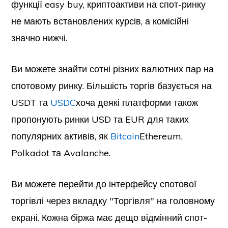
функції easy buy, криптоактиви на спот-ринку
не мають встановлених курсів, а комісійні
значно нижчі.
Ви можете знайти сотні різних валютних пар на
спотовому ринку. Більшість торгів базується на
USDT та
USDC
хоча деякі платформи також
пропонують ринки USD та EUR для таких
популярних активів, як
Bitcoin
Ethereum,
Polkadot та Avalanche.
Ви можете перейти до інтерфейсу спотової
торгівлі через вкладку "Торгівля" на головному
екрані. Кожна біржа має дещо відмінний спот-