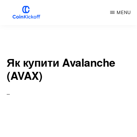
Перейти
MENU
до
основного
COIN
ПОЧАТОК
змісту
РОБОТИ
Як купити Avalanche
(AVAX)