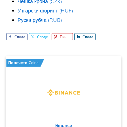
Чешка крона (CZK)
Унгарски форинт (HUF)
Руска рубла (RUB)
Споде
Споде
Пин
Споде
лете
лете
лете
Повечето Coins
Binance