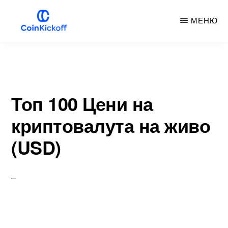
Премини
МЕНЮ
към
основното
COIN
НАЧАЛЕН
съдържание
УДАР
Топ 100 Цени на
криптовалута на живо
(USD)