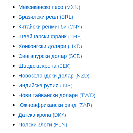
Мексиканско песо (MXN)
Бразилски реал (BRL)
Китайски ренминби (CNY)
Швейцарски франк (CHF)
Хонконгски долари (HKD)
Сингапурски долар (SGD)
Шведска крона (SEK)
Новозеландски долар (NZD)
Индийска рупия (INR)
Нови тайвански долари (TWD)
Южноафрикански ранд (ZAR)
Датска крона (DKK)
Полски злоти (PLN)