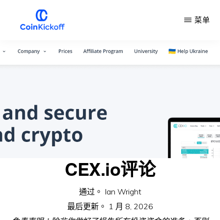
跳
菜单
到
主
COIN
开
要
球
内
容
CEX.io评论
通过。
Ian Wright
最后更新。
1 月 8, 2026