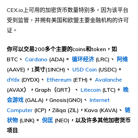
CEX.io上可用的加密货币数量特别多，因为该平台
受到监管，并拥有美国和欧盟主要金融机构的许可
证。
你可以交易200多个主要的coins和token，如
BTC、
Cardano
(ADA)。
循环经济
(LRC)、
阿维
(AAVE)，1英寸(1INCH)、
USD Coin
(USDC)。
dYdx
(DYDX)、
Ethereum
(ETH)。
Avalanche
(AVAX），Graph（GRT）、
Litecoin
(LTC)。
晚
会游戏
(GALA)，Gnosis(GNO)、
Internet
Computer
(ICP)，Ziliqa (ZIL)，Kava (KAVA)、
链
状物
(LINK)。
倪匡
(NEO)，以及许多其他加密货币
项目
.