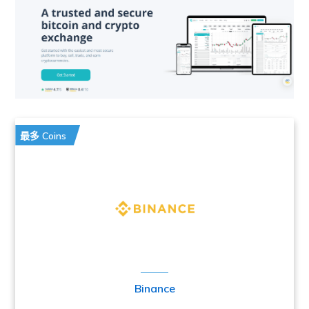
最多 Coins
Binance