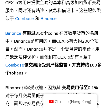
CEX.io为用户提供全套的基本和高级加密货币交易
服务，同时还有赌注、贷款和借记卡。这些服务类
似于
Coinbase
和
Binance
.
Binance
有超过350个coins
在其数字货币的名册
中，Binance是可用的，而CEX.io有大约200个项
目。然而，Binance并不是一个受监管的平台，用
版權所有 © 2026 Brilliant British Ltd trading as Coin Kickoff
公司编号10490224
户缺乏法律保护，而他们在CEX.io却有。至于
地址:3rd Floor Great Titchfield House, 14-18 Great Titchfield Street,
London, United Kingdom, W1W 8BD
Coinbase
该交易所受到严格监管，并支持约160多
内容是为了提供信息，而不是投资建议。过去的业绩并不代表未来的结果。投
资加密货币是有风险的。
个tokens。
.
加密货币不受英国金融行为监管局的监管，不受英国金融服务补偿计划的保
护，也不在英国金融申诉专员服务的管辖范围内。投资加密货币是有风险的，
加密货币可能会增值，或失去部分或全部价值。资本利得税可能适用于加密货
币销售的利润。
Binance非常受欢迎，因为其
交易费用低至0.1%
首页
关于
隐私政策
联系我们
对于每月交易量低于100万USD的做市商和做市
Chinese (Hong Kong)
商，而即时交易费仅为0.5%。Coinbase的收费标