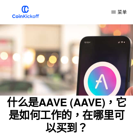
跳
菜单
到
主
COIN
开
要
球
内
容
什么是AAVE (AAVE)，它
是如何工作的，在哪里可
以买到？