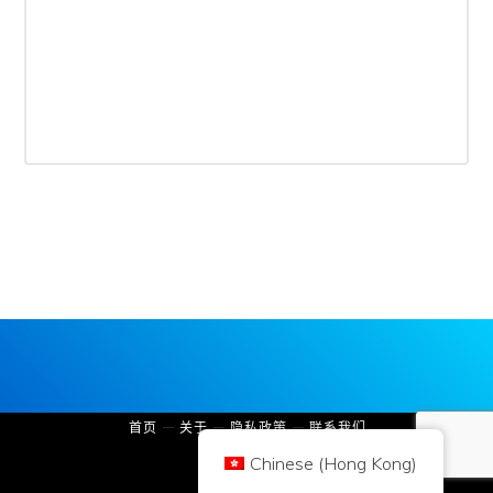
版權所有 © 2026 Brilliant British Ltd trading as Coin Kickoff
公司编号10490224
地址:3rd Floor Great Titchfield House, 14-18 Great Titchfield Street,
London, United Kingdom, W1W 8BD
内容是为了提供信息，而不是投资建议。过去的业绩并不代表未来的结果。投
资加密货币是有风险的。
加密货币不受英国金融行为监管局的监管，不受英国金融服务补偿计划的保
护，也不在英国金融申诉专员服务的管辖范围内。投资加密货币是有风险的，
加密货币可能会增值，或失去部分或全部价值。资本利得税可能适用于加密货
币销售的利润。
首页
关于
隐私政策
联系我们
Chinese (Hong Kong)