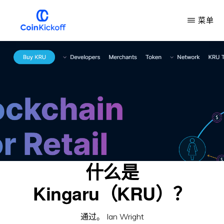
跳
菜单
到
主
COIN
开
要
球
内
容
什么是
Kingaru（KRU）？
通过。
Ian Wright