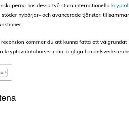
enskaperna hos dessa två stora internationella
krypto
 stöder nybörjar- och avancerade tjänster, tillsamma
unktioner.
år recension kommer du att kunna fatta ett välgrundat 
a kryptovalutabörser i din dagliga handelsverksamh
tena