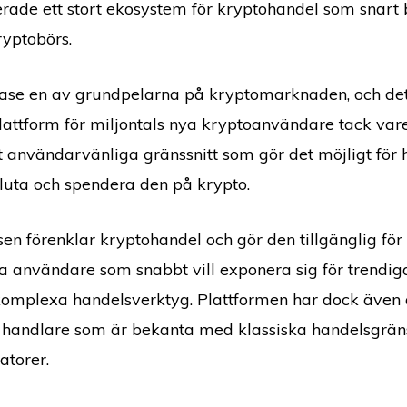
erade ett stort ekosystem för kryptohandel som snart 
kryptobörs.
ase en av grundpelarna på kryptomarknaden, och det
attform för miljontals nya kryptoanvändare tack vare
tt användarvänliga gränssnitt som gör det möjligt för 
valuta och spendera den på krypto.
en förenklar kryptohandel och gör den tillgänglig för
a användare som snabbt vill exponera sig för trendig
komplexa handelsverktyg. Plattformen har dock även
r handlare som är bekanta med klassiska handelsgräns
atorer.