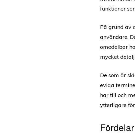
funktioner so
På grund av de
användare. D
omedelbar han
mycket detalj
De som är ski
eviga termine
har till och 
ytterligare fö
Fördelar