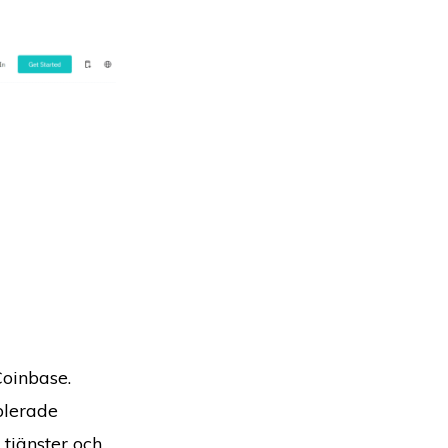
Coinbase.
blerade
tjänster och