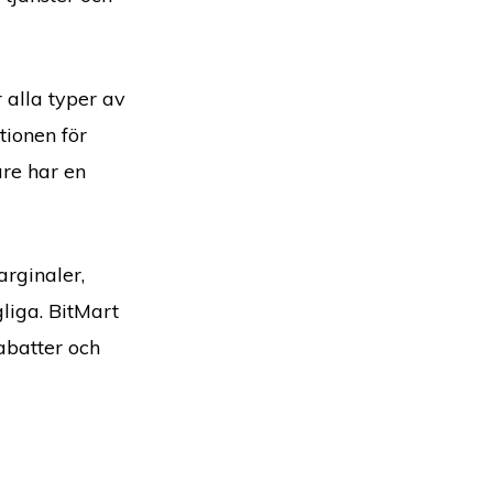
 alla typer av
ionen för
re har en
rginaler,
liga. BitMart
abatter och