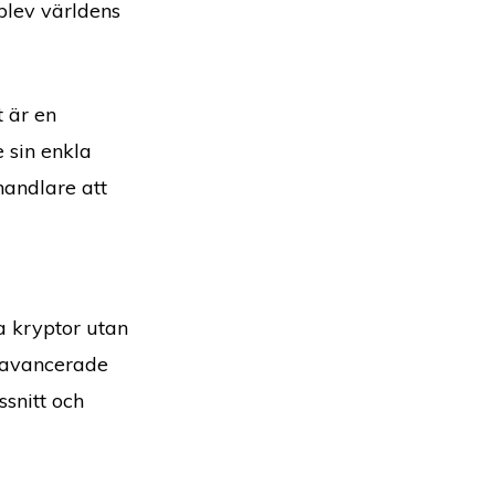
blev världens
 är en
 sin enkla
handlare att
a kryptor utan
 avancerade
snitt och