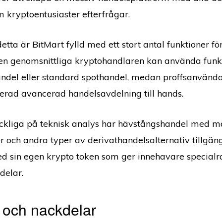
m kryptoentusiaster efterfrågar.
tta är BitMart fylld med ett stort antal funktioner för
en genomsnittliga kryptohandlaren kan använda funkt
del eller standard spothandel, medan proffsanvända
erad avancerad handelsavdelning till hands.
ckliga på teknisk analys har hävstångshandel med ma
r och andra typer av derivathandelsalternativ tillgäng
med sin egen krypto token som ger innehavare specialr
rdelar.
 och nackdelar