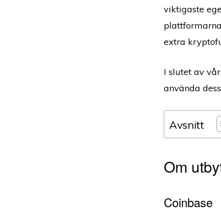
viktigaste eg
plattformarna
extra kryptof
I slutet av v
använda dess
Avsnitt
Om utby
Coinbase