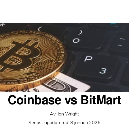
Coinbase vs BitMart
Av:
Ian Wright
Senast uppdaterad:
8 januari 2026