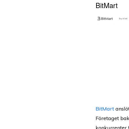
BitMart
BitMart
anslöt
Företaget ba
konkurrenter 