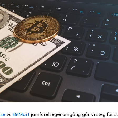
ase
vs
BitMart
jämförelsegenomgång går vi steg för s