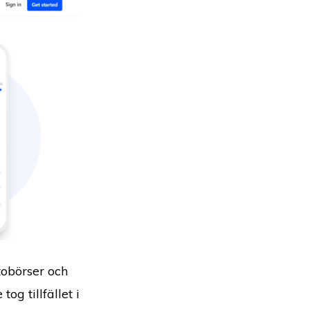
tobörser och
og tillfället i