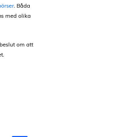
börser
. Båda
ns med olika
beslut om att
et.