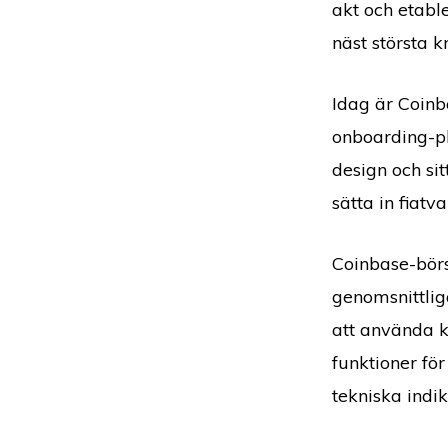
akt och etabl
näst största 
Idag är Coinb
onboarding-pl
design och si
sätta in fiat
Coinbase-börs
genomsnittlig
att använda 
funktioner fö
tekniska indik