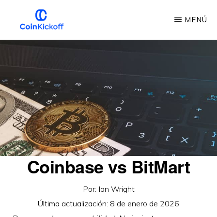
Ir
MENÚ
al
contenido
INICIO
DE
principal
LA
MONEDA
Coinbase vs BitMart
Por:
Ian Wright
Última actualización:
8 de enero de 2026