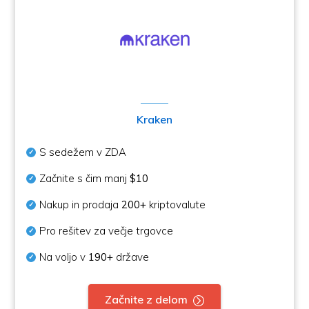
Kraken
S sedežem v ZDA
Začnite s čim manj
$10
Nakup in prodaja
200+
kriptovalute
Pro rešitev za večje trgovce
Na voljo v
190+
države
Začnite z delom