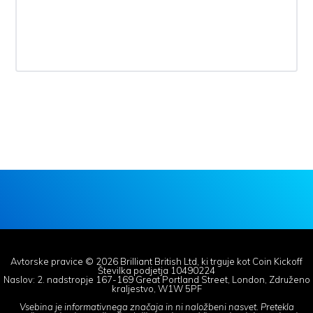
Avtorske pravice © 2026 Brilliant British Ltd, ki trguje kot Coin Kickoff
Številka podjetja 10490224
Naslov: 2. nadstropje 167-169 Great Portland Street, London, Združeno
kraljestvo, W1W 5PF
Vsebina je informativnega značaja in ni naložbeni nasvet. Pretekla