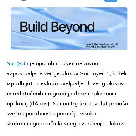
Sui (SUI)
je uporabni token nedavno
vzpostavljene verige blokov Sui Layer-1, ki želi
izpodbijati prevlado uveljavljenih verig blokov,
osredotočenih na gradnjo decentraliziranih
aplikacij (dApps).
. Sui na trg kriptovalut prinaša
svežo uporabnost s pomočjo visoko
skalabilnega in učinkovitega veriženja blokov.