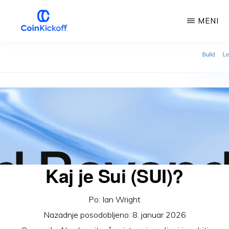
Preskoči
MENI
na
glavno
COIN
IZKORIŠČANJE
vsebino
Kaj je Sui (SUI)?
Po:
Ian Wright
Nazadnje posodobljeno:
8. januar 2026