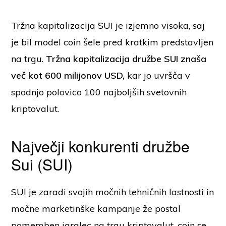
Tržna kapitalizacija SUI je izjemno visoka, saj
je bil model coin šele pred kratkim predstavljen
na trgu.
Tržna kapitalizacija družbe SUI znaša
več kot 600 milijonov USD,
kar jo uvršča v
spodnjo polovico 100 najboljših svetovnih
kriptovalut.
Največji konkurenti družbe
Sui (SUI)
SUI je zaradi svojih močnih tehničnih lastnosti in
močne marketinške kampanje že postal
pomemben igralec na trgu kriptovalut. coin se