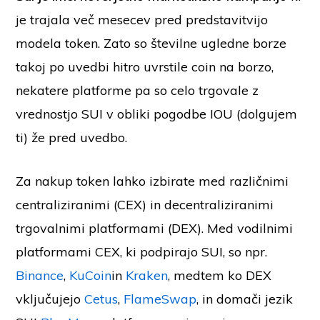
je trajala več mesecev pred predstavitvijo
modela token. Zato so številne ugledne borze
takoj po uvedbi hitro uvrstile coin na borzo,
nekatere platforme pa so celo trgovale z
vrednostjo SUI v obliki pogodbe IOU (dolgujem
ti) že pred uvedbo.
Za nakup token lahko izbirate med različnimi
centraliziranimi (CEX) in decentraliziranimi
trgovalnimi platformami (DEX). Med vodilnimi
platformami CEX, ki podpirajo SUI, so npr.
Binance
,
KuCoin
in
Kraken
, medtem ko DEX
vključujejo
Cetus
,
FlameSwap
, in domači jezik