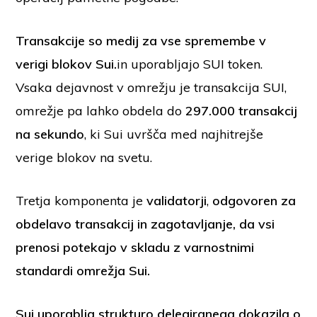
Transakcije
so medij za vse spremembe v
verigi blokov Sui.
in uporabljajo SUI token.
Vsaka dejavnost v omrežju je transakcija SUI,
omrežje pa lahko obdela do
297.000 transakcij
na sekundo
, ki Sui uvršča med najhitrejše
verige blokov na svetu.
Tretja komponenta je
validatorji
,
odgovoren za
obdelavo transakcij in zagotavljanje, da vsi
prenosi potekajo v skladu z varnostnimi
standardi omrežja Sui.
Sui uporablja strukturo delegiranega dokazila o