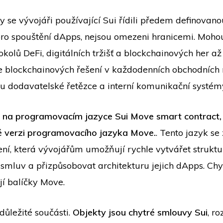
by se vývojáři používající Sui řídili předem definovan
ro spouštění dApps, nejsou omezeni hranicemi. Mohou
tokolů DeFi, digitálních tržišť a blockchainových her a
 blockchainových řešení v každodenních obchodních
sou dodavatelské řetězce a interní komunikační systém
n na programovacím jazyce Sui Move smart contract,
é verzi programovacího jazyka Move.
. Tento jazyk s
ení, která vývojářům umožňují rychle vytvářet struktu
h smluv a přizpůsobovat architekturu jejich dApps. Ch
jí balíčky Move.
 důležité součásti.
Objekty
jsou chytré smlouvy Sui
, r