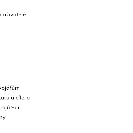
m uživatelé
ývojářům
turu a cíle, a
rojů Sui
smy