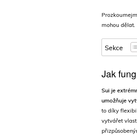
Prozkoumejme 
mohou dělat.
Sekce
Jak fung
Sui je extrém
umožňuje vyt
to díky flexi
vytvářet vlas
přizpůsobeným