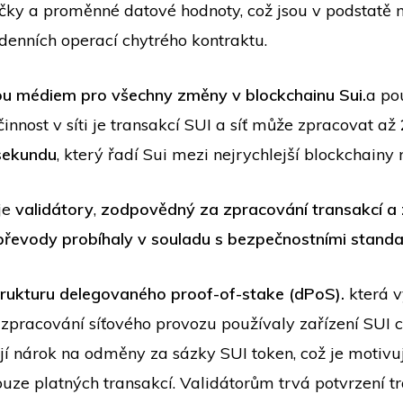
ky a proměnné datové hodnoty, což jsou v podstatě 
denních operací chytrého kontraktu.
ou médiem pro všechny změny v blockchainu Sui.
a po
innost v síti je transakcí SUI a síť může zpracovat až
 sekundu
, který řadí Sui mezi nejrychlejší blockchainy 
 je
validátory
,
zodpovědný za zpracování transakcí a z
řevody probíhaly v souladu s bezpečnostními standar
trukturu delegovaného proof-of-stake (dPoS).
která 
 zpracování síťového provozu používaly zařízení SUI c
jí nárok na odměny za sázky SUI token, což je motivu
uze platných transakcí. Validátorům trvá potvrzení t