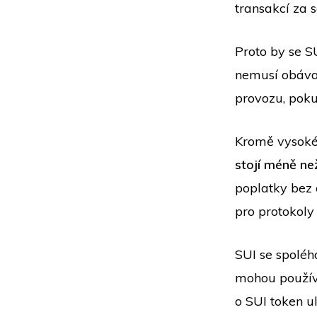
transakcí za
Proto by se S
nemusí obáva
provozu, poku
Kromě vysoké 
stojí méně ne
poplatky bez o
pro protokoly
SUI se spolé
mohou používa
o SUI token u