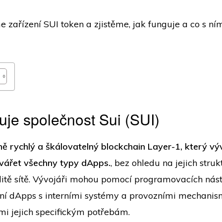
zařízení SUI token a zjistěme, jak funguje a co s ní
uje společnost Sui (SUI)
ně rychlý a škálovatelný blockchain Layer-1, který v
vářet všechny typy dApps.
, bez ohledu na jejich struk
bilitě sítě. Vývojáři mohou pomocí programovacích nást
tní dApps s interními systémy a provozními mechani
i jejich specifickým potřebám.