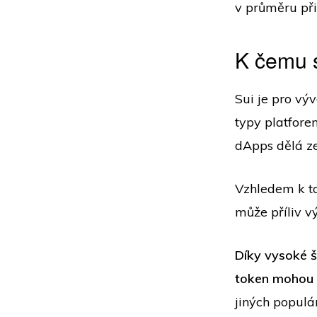
v průměru při
K čemu s
Sui je pro vý
typy platfore
dApps dělá ze
Vzhledem k to
může příliv v
Díky vysoké š
token mohou v
jiných populár