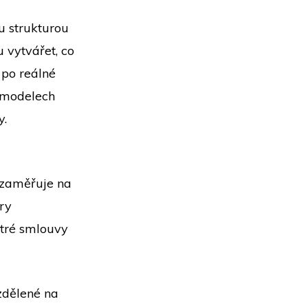
ou strukturou
 vytvářet, co
ž po reálné
 modelech
y.
e zaměřuje na
ry
ytré smlouvy
ozdělené na