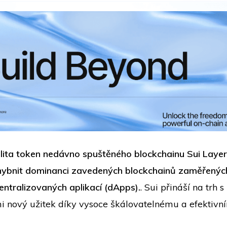
ilita token nedávno spuštěného blockchainu Sui Layer
chybnit dominanci zavedených blockchainů zaměřenýc
entralizovaných aplikací (dApps).
. Sui přináší na trh s
 nový užitek díky vysoce škálovatelnému a efektivn