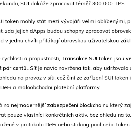
 sekundu, SUI dokáže zpracovat téměř 300 000 TPS.
UI token mohly stát mezi vývojáři velmi oblíbenými, p
t, zda jejich dApps budou schopny zpracovat obrovs
d v jednu chvíli přilákají obrovskou uživatelskou zák
rychlosti a propustnosti,
Transakce SUI token jsou ve
ž pár centů.
. Síť je navíc navržena tak, aby udržovala 
hledu na provoz v síti, což činí ze zařízení SUI token 
 DeFi a maloobchodní platební platformy.
há na
nejmodernější zabezpečení blockchainu
který zaj
t pouze vlastníci konkrétních aktiv, bez ohledu na to
ložené v protokolu DeFi nebo staking pool nebo token