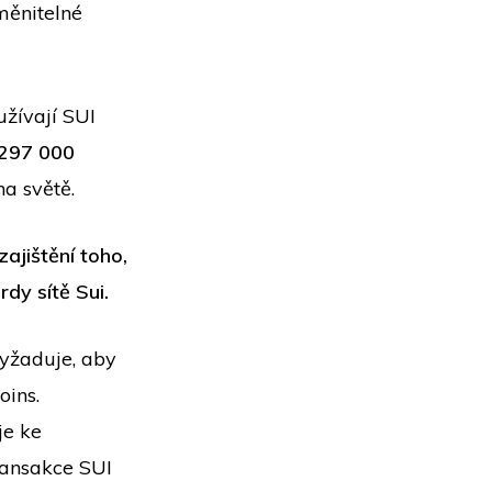
měnitelné
užívají SUI
297 000
na světě.
ajištění toho,
dy sítě Sui.
vyžaduje, aby
oins.
je ke
ransakce SUI