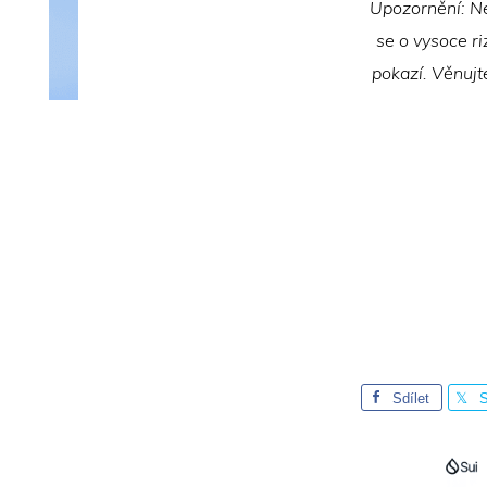
Upozornění: Ne
se o vysoce ri
pokazí. Věnujt
Sdílet
S