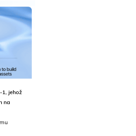
-1, jehož
h na
ímu