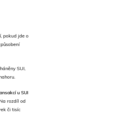
, pokud jde o
způsobení
oháněny SUI,
 nahoru.
ansakcí u SUI
 Na rozdíl od
k či tisíc