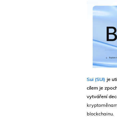
Sui (SUI)
je ut
cílem je zpo
vytváření dec
kryptoměnami
blockchainu.