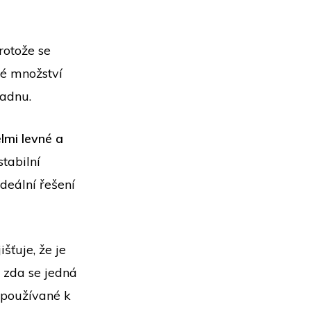
rotože se
ké množství
ladnu.
lmi levné a
stabilní
ideální řešení
išťuje, že je
, zda se jedná
 používané k