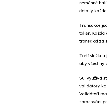
neměnné balíč
detaily každo
Transakce
js
token. Každá č
transakcí za
Třetí složkou
aby všechny p
Sui využívá s
validátory ke
Validátoři ma
zpracování po