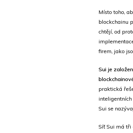
Místo toho, a
blockchainu p
chtějí, od pro
implementace
firem, jako j
Sui je založe
blockchainov
praktická řeš
inteligentníc
Sui se nazýva
Síť Sui má tři