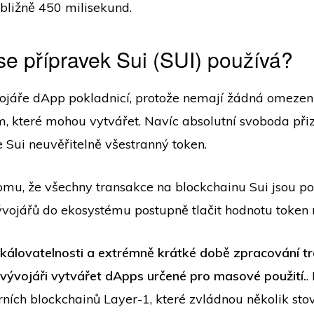
bližně 450 milisekund.
e přípravek Sui (SUI) používá?
vojáře dApp pokladnicí, protože nemají žádná omezení
m, které mohou vytvářet. Navíc absolutní svoboda při
 Sui neuvěřitelně všestranný token.
mu, že všechny transakce na blockchainu Sui jsou p
ývojářů do ekosystému postupně tlačit hodnotu token
kálovatelnosti a extrémně krátké době zpracování tr
ývojáři vytvářet dApps určené pro masové použití.
.
ních blockchainů Layer-1, které zvládnou několik stove