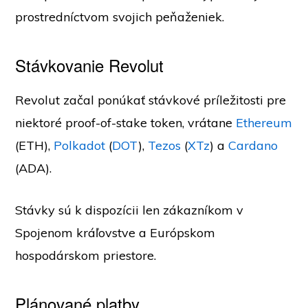
prostredníctvom svojich peňaženiek.
Stávkovanie Revolut
Revolut začal ponúkať stávkové príležitosti pre
niektoré proof-of-stake token, vrátane
Ethereum
(ETH),
Polkadot
(
DOT
),
Tezos
(
XTz
) a
Cardano
(ADA).
Stávky sú k dispozícii len zákazníkom v
Spojenom kráľovstve a Európskom
hospodárskom priestore.
Plánované platby