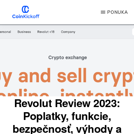
Prejsť
PONUKA
na
hlavný
VÝKOP
MINCE
obsah
Revolut Review 2023:
Poplatky, funkcie,
bezpečnosť, výhody a