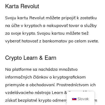
Karta Revolut
Svoju kartu Revolut môžete pripojiť k zostatku
na účte v kryptoch a nakupovať tovar a služby
za svoje krypto. Svojou kartou môžete tiež
Autorské práva © 2026 Brilliant British Ltd obchodovanie ako Coin
vyberať hotovosť z bankomatov po celom svete.
Kickoff
Číslo spoločnosti 10490224
Adresa: 2. poschodie 167-169 Great Portland Street, Londýn, Spojené
kráľovstvo, W1W 5PF
Crypto Learn & Earn
Obsah má informačný charakter a nie je investičným poradenstvom. Minulá
výkonnosť nie je indikátorom budúcich výsledkov. Investovanie do
kryptomien je spojené s rizikom.
Kryptomeny nie sú regulované britským Úradom pre finančné správanie a
Na platforme sa nachádza množstvo
nepodliehajú ochrane v rámci britského systému odškodnenia finančných
služieb ani pôsobnosti britského finančného ombudsmana. Investovanie do
informačných článkov o kryptografickom
kryptomeny je spojené s rizikom a kryptomena môže získať na hodnote,
prípadne stratiť časť hodnoty alebo celú hodnotu. Na zisky z predaja
kryptomien sa môže vzťahovať daň z kapitálových výnosov.
priemysle a obchodovaní. Prostredníctvom ich
DOMOV
O STRÁNKE
ZÁSADY OCHRANY OSOBNÝCH ÚDAJOV
KONTAKTUJTE NÁS
vzdelávacieho nástroja Learn & Earn môžete
Slovak
získať bezplatné krypto odmeny absolvovaním