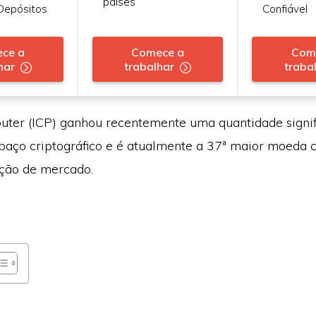
países
Depósitos
Confiável
ce a
Comece a
Com
har
trabalhar
traba
uter (ICP) ganhou recentemente uma quantidade signif
paço criptográfico e é atualmente a 37ª maior moeda c
ação de mercado.