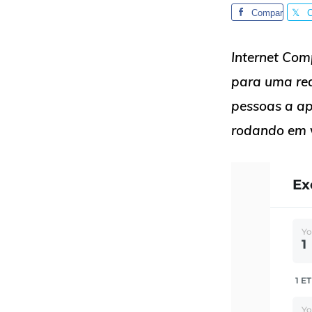
Compar
tilhe
t
Internet Com
para uma red
pessoas a ap
rodando em 