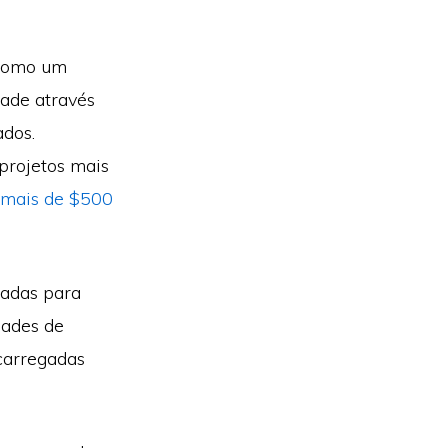
 como um
dade através
ados.
projetos mais
mais de $500
nadas para
dades de
carregadas