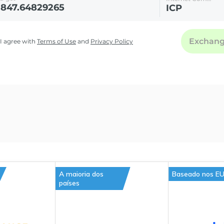
A maioria dos
Baseado nos E
países