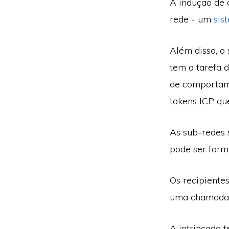
A indução de 
rede - um
sis
Além disso, o
tem a tarefa d
de comportame
tokens ICP qu
As sub-redes
pode ser form
Os recipiente
uma chamada 
A intrincada t