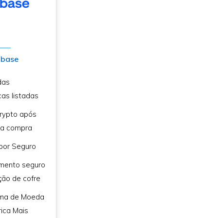
nbase
das
cas listadas
rypto após
ra compra
 por Seguro
mento seguro
ão de cofre
rma de Moeda
rica Mais