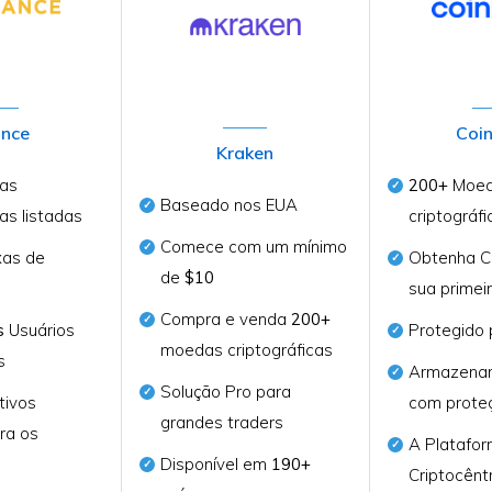
ance
Coi
Kraken
as
200+
Moe
Baseado nos EUA
cas listadas
criptográfi
Comece com um mínimo
as de
Obtenha C
de
$10
sua primei
Compra e venda
200+
s
Usuários
Protegido
moedas criptográficas
s
Armazena
Solução Pro para
tivos
com proteç
grandes traders
ra os
A Platafo
Disponível em
190+
Criptocênt