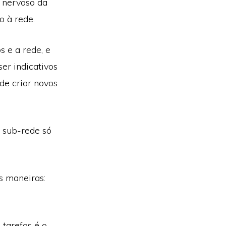
 nervoso da
o à rede.
s e a rede, e
er indicativos
e criar novos
 sub-rede só
s maneiras:
 tarefas é o