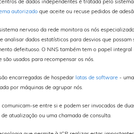
centros de dados independentes é tratada pelo sistema
tema autorizado
que aceite ou recuse pedidos de adesã
 sistema nervoso da rede monitora os nós especializado
e analisar dados estatísticos para desvios que possam s
nto defeituoso. O NNS também tem o papel integral d
e são usados para recompensar os nós.
 são encarregadas de hospedar
latas de software
- uma
ada por máquinas de agrupar nós.
s comunicam-se entre si e podem ser invocados de dua
de atualização ou uma chamada de consulta.
ecnologia que permite à ICP realizar estas importantes