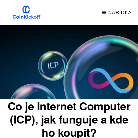
Přeskočit
NABÍDKA
na
hlavní
COIN
VÝKOP
obsah
Co je Internet Computer
(ICP), jak funguje a kde
ho koupit?