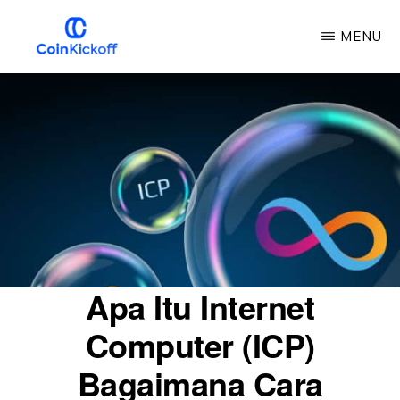
Loncat
MENU
ke
konten
KICKOFF
COIN
utama
Apa Itu Internet
Computer (ICP)
Bagaimana Cara