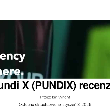
undi X (PUNDIX) recenz
Przez:
Ian Wright
Ostatnio aktualizowane:
styczeń 8, 2026