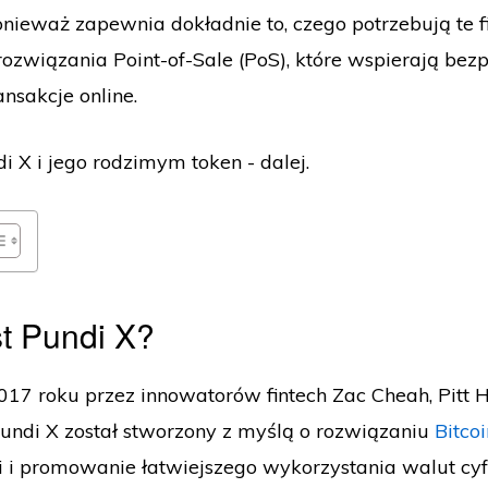
onieważ zapewnia dokładnie to, czego potrzebują te f
ozwiązania Point-of-Sale (PoS), które wspierają bezp
ansakcje online.
i X i jego rodzimym token - dalej.
st Pundi X?
17 roku przez innowatorów fintech Zac Cheah, Pitt 
Pundi X został stworzony z myślą o rozwiązaniu
Bitcoi
i i promowanie łatwiejszego wykorzystania walut c