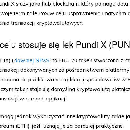
ndi X służy jako hub blockchain, który pomaga deta
swoje terminale PoS w celu usprawnienia i natychm
nia transakcji kryptowalutowych.
celu stosuje się lek Pundi X (PU
IX) (.
dawniej NPXS
) to ERC-20 token stworzona z m
ransakcji dokonywanych za pośrednictwem platformy
ymagana do publikowania aplikacji sprzedawców w 
 czym token staje się domyślną kryptowalutą płatnic
ransakcji w ramach aplikacji.
ogą jednak wykorzystać inne kryptowaluty, takie ja
ereum (ETH), jeśli uznają je za bardziej praktyczne.