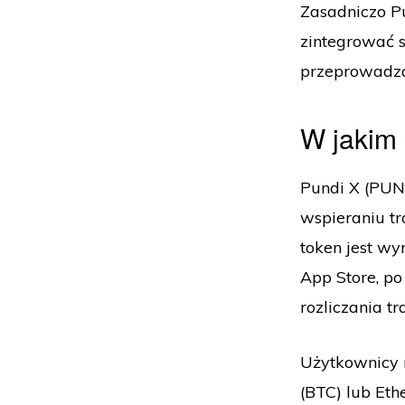
Zasadniczo Pu
zintegrować 
przeprowadza
W jakim 
Pundi X (PUND
wspieraniu t
token jest w
App Store, po
rozliczania t
Użytkownicy m
(BTC) lub Eth