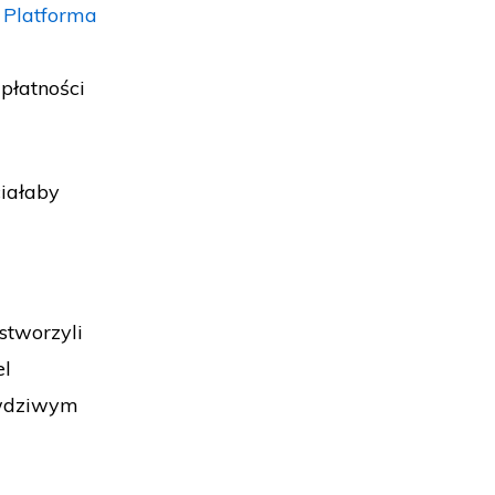
.
Platforma
 płatności
ciałaby
stworzyli
el
awdziwym