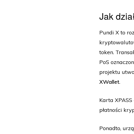
Jak dzi
Pundi X to ro
kryptowaluto
token. Trans
PoS oznaczone
projektu utwo
XWallet
.
Karta XPASS d
płatności kr
Ponadto, urzą