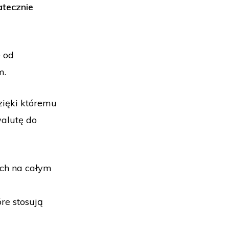
atecznie
e od
m.
zięki któremu
alutę do
ach na całym
re stosują