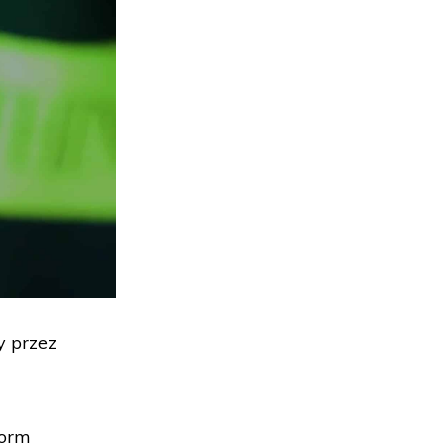
y przez
form