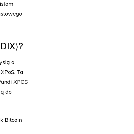
listom
iastowego
NDIX)?
yślą o
 XPoS. Ta
Pundi XPOS
zą do
k Bitcoin