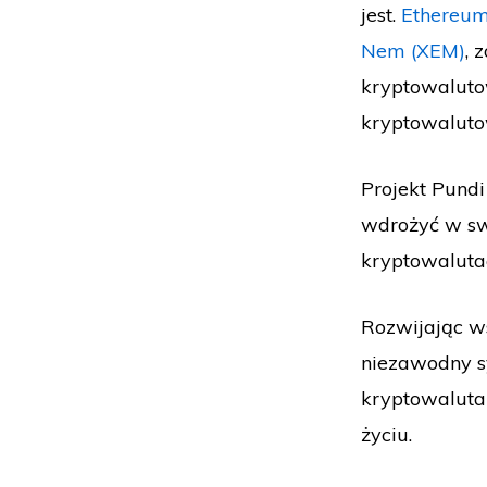
jest.
Ethereu
Nem (XEM)
, 
kryptowalutow
kryptowalutow
Projekt Pundi
wdrożyć w swo
kryptowalutac
Rozwijając w
niezawodny sy
kryptowaluta
życiu.