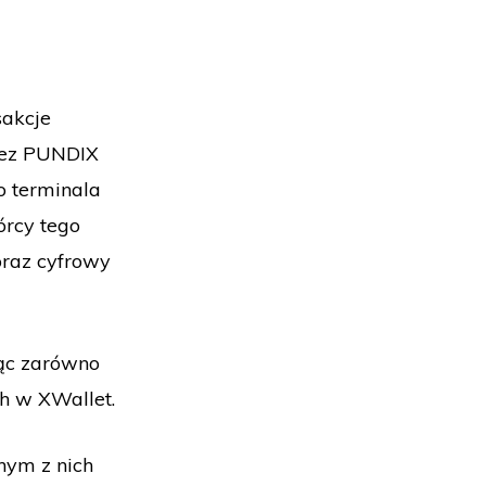
sakcje
rzez PUNDIX
o terminala
órcy tego
raz cyfrowy
jąc zarówno
ch w XWallet.
nym z nich