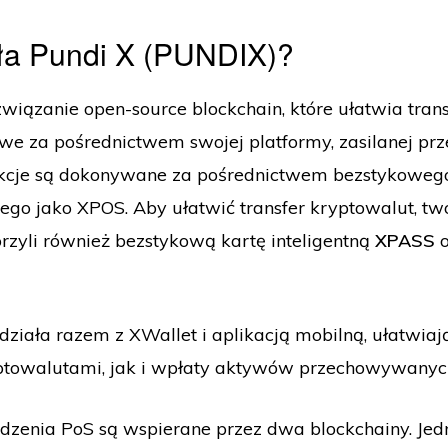
ała Pundi X (PUNDIX)?
związanie open-source blockchain, które ułatwia tran
we za pośrednictwem swojej platformy, zasilanej p
akcje są dokonywane za pośrednictwem bezstykoweg
go jako XPOS. Aby ułatwić transfer kryptowalut, tw
rzyli również bezstykową kartę inteligentną
XPASS
o
ziała razem z XWallet i aplikacją mobilną, ułatwia
yptowalutami, jak i wpłaty aktywów przechowywany
dzenia PoS są wspierane przez dwa blockchainy. Jed