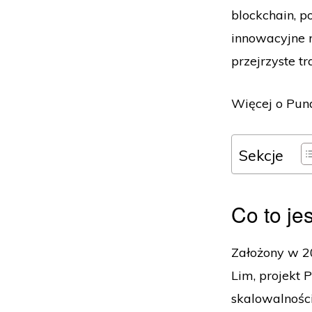
blockchain, p
innowacyjne r
przejrzyste tr
Więcej o Pund
Sekcje
Co to je
Założony w 20
Lim, projekt 
skalowalnośc