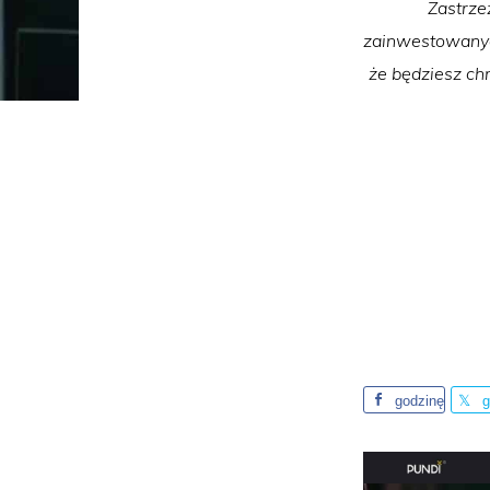
Zastrze
zainwestowanych
że będziesz chr
godzinę
g
temu