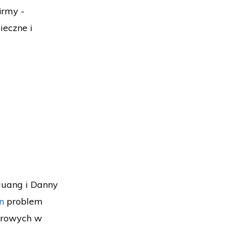
irmy -
ieczne i
Huang i Danny
n
problem
yfrowych w