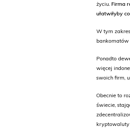
życiu.
Firma r
ułatwiłyby c
W tym zakresi
bankomatów B
Ponadto dewe
więcej indon
swoich firm, 
Obecnie to r
świecie, staj
zdecentralizo
kryptowaluty