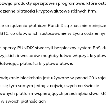
ozwija produkty sprzętowe i programowe, które ost
odzienne płatności kryptowalutowe różnych firm
.
e urządzenia płatnicze Pundi X są znacznie mniejsz
TC, co ułatwia ich zastosowanie w życiu codzienny
loperzy PUNDIX stworzyli bezpieczny system PoS, d
ezyjskich inwestorów mogłoby łatwo włączyć kryptow
ułatwiając płatności kryptowalutowe.
ozwiązanie blockchain jest używane w ponad 20 kraj
ąc się tym samym jedną z największych na świecie
wanych platform wspierających przedsiębiorstwa, któ
 w swoich płatnościach.