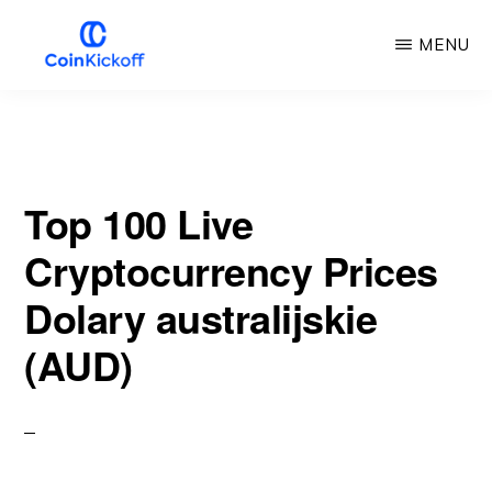
Przejdź
MENU
do
głównej
COIN
KICKOFF
treści
Top 100 Live
Cryptocurrency Prices
Dolary australijskie
(AUD)