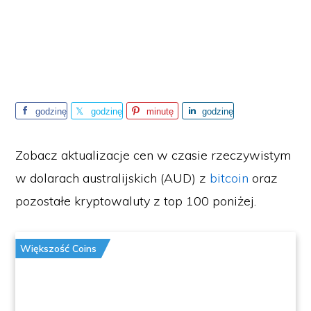
godzinę
godzinę
minutę
godzinę
temu
temu
temu
temu
Zobacz aktualizacje cen w czasie rzeczywistym
w dolarach australijskich (AUD) z
bitcoin
oraz
pozostałe kryptowaluty z top 100 poniżej.
Większość Coins