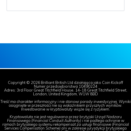
Copyright © 2026 Brilliant British Ltd działająca jako Coin Kickoff
Numer przedsiębiorstwa 10490224
Adres: 3rd Floor Great Titchfield House, 14-18 Great Titchfield Street,
London, United Kingdom, W1W 8BD
Treść ma charakter informacyjny i nie stanowi porady inwestycyjnej. Wyniki
osiągnięte w przeszłości nie są wskaźnikiem przyszłych wyników.
Inwestowanie w kryptowaluty wiąże się z ryzykiem.
Kryptowaluta nie jest regulowana przez brytyjski Urząd Nadzoru
Finansowego (Financial Conduct Authority) i nie podlega ochronie w
ramach brytyjskiego systemu rekompensat za usługi finansowe (Financial
Services Compensation Scheme) ani w zakresie jurysdykcji brytyjskiego