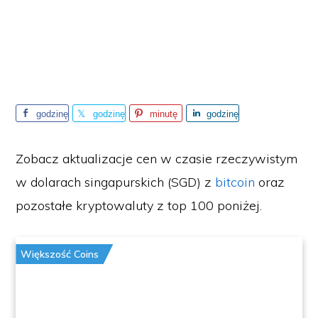
godzinę
godzinę
minutę
godzinę
temu
temu
temu
temu
Zobacz aktualizacje cen w czasie rzeczywistym
w dolarach singapurskich (SGD) z
bitcoin
oraz
pozostałe kryptowaluty z top 100 poniżej.
Większość Coins