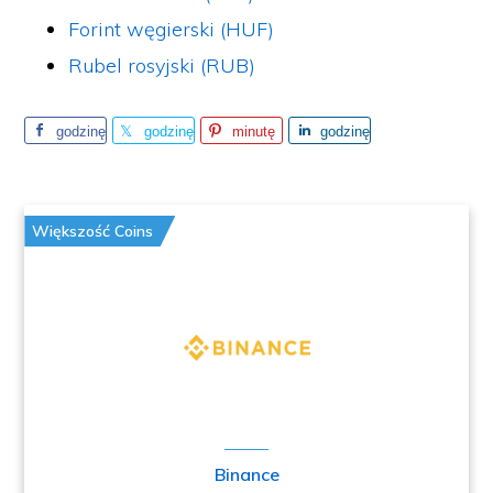
Forint węgierski (HUF)
Rubel rosyjski (RUB)
godzinę
godzinę
minutę
godzinę
temu
temu
temu
temu
Większość Coins
Binance