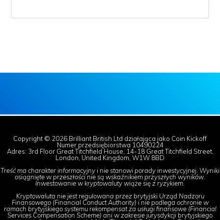
Copyright © 2026 Brilliant British Ltd działająca jako Coin Kickoff
Numer przedsiębiorstwa 10490224
Adres: 3rd Floor Great Titchfield House, 14-18 Great Titchfield Street,
London, United Kingdom, W1W 8BD
Treść ma charakter informacyjny i nie stanowi porady inwestycyjnej. Wyniki
osiągnięte w przeszłości nie są wskaźnikiem przyszłych wyników.
Inwestowanie w kryptowaluty wiąże się z ryzykiem.
Kryptowaluta nie jest regulowana przez brytyjski Urząd Nadzoru
Finansowego (Financial Conduct Authority) i nie podlega ochronie w
ramach brytyjskiego systemu rekompensat za usługi finansowe (Financial
Services Compensation Scheme) ani w zakresie jurysdykcji brytyjskiego