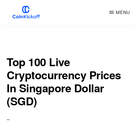
Przejdź
MENU
do
głównej
COIN
KICKOFF
treści
Top 100 Live
Cryptocurrency Prices
In Singapore Dollar
(SGD)