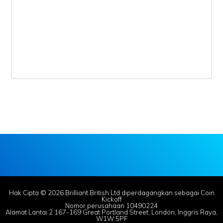
Hak Cipta © 2026 Brilliant British Ltd diperdagangkan sebagai Coin
Kickoff
Nomor perusahaan 10490224
Alamat Lantai 2 167-169 Great Portland Street, London, Inggris Raya,
W1W 5PF