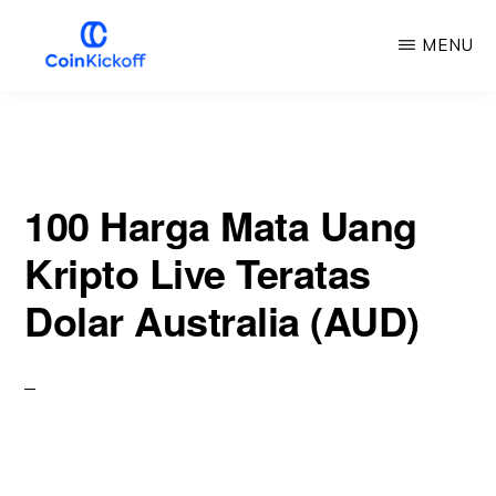
Loncat
MENU
ke
konten
KICKOFF
COIN
utama
100 Harga Mata Uang
Kripto Live Teratas
Dolar Australia (AUD)