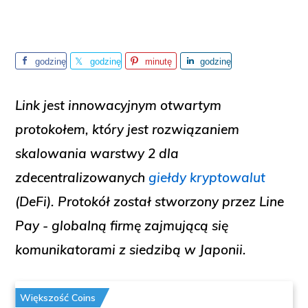
godzinę
godzinę
minutę
godzinę
temu
temu
temu
temu
Link
jest innowacyjnym otwartym
protokołem, który jest rozwiązaniem
skalowania warstwy 2 dla
zdecentralizowanych
giełdy kryptowalut
(DeFi). Protokół został stworzony przez Line
Pay - globalną firmę zajmującą się
komunikatorami z siedzibą w Japonii.
Większość Coins