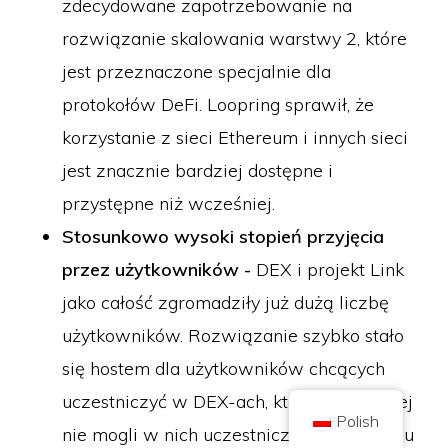
zdecydowane zapotrzebowanie na
rozwiązanie skalowania warstwy 2, które
jest przeznaczone specjalnie dla
protokołów DeFi. Loopring sprawił, że
Copyright © 2026 Brilliant British Ltd działająca jako Coin Kickoff
korzystanie z sieci Ethereum i innych sieci
Numer przedsiębiorstwa 10490224
Adres: 3rd Floor Great Titchfield House, 14-18 Great Titchfield Street,
jest znacznie bardziej dostępne i
London, United Kingdom, W1W 8BD
Treść ma charakter informacyjny i nie stanowi porady inwestycyjnej. Wyniki
przystępne niż wcześniej.
osiągnięte w przeszłości nie są wskaźnikiem przyszłych wyników.
Inwestowanie w kryptowaluty wiąże się z ryzykiem.
Stosunkowo wysoki stopień przyjęcia
Kryptowaluta nie jest regulowana przez brytyjski Urząd Nadzoru
Finansowego (Financial Conduct Authority) i nie podlega ochronie w
przez użytkowników -
DEX i projekt Link
ramach brytyjskiego systemu rekompensat za usługi finansowe (Financial
Services Compensation Scheme) ani w zakresie jurysdykcji brytyjskiego
jako całość zgromadziły już dużą liczbę
rzecznika praw obywatelskich (Financial Ombudsman Service).
Inwestowanie w kryptowaluty wiąże się z ryzykiem, a kryptowaluta może
zyskać na wartości lub stracić część lub całość wartości. Podatek od zysków
użytkowników. Rozwiązanie szybko stało
kapitałowych może mieć zastosowanie do zysków ze sprzedaży
kryptowalut.
się hostem dla użytkowników chcących
STRONA GŁÓWNA
O STRONIE
POLITYKA PRYWATNOŚCI
KONTAKT Z NAMI
uczestniczyć w DEX-ach, którzy wcześniej
Polish
nie mogli w nich uczestniczyć (ze względu