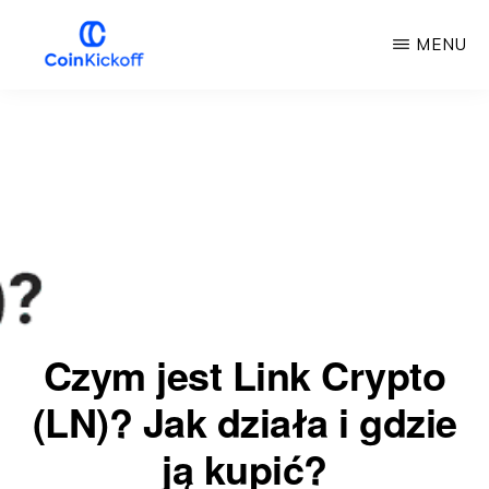
Przejdź
MENU
do
głównej
COIN
KICKOFF
treści
Czym jest Link Crypto
(LN)? Jak działa i gdzie
ją kupić?