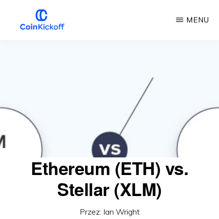
Przejdź
MENU
do
głównej
COIN
KICKOFF
treści
Ethereum (ETH) vs.
Stellar (XLM)
Przez:
Ian Wright