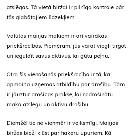
atslēgas. Tā vietā biržai ir pilnīga kontrole pār
tās glabātajiem līdzekļiem.
Valūtas maiņas makiem ir arī vairākas
priekšrocības. Piemēram, jūs varat viegli tirgot
un ieguldīt savus aktīvus, lai gūtu peļņu.
Otra šīs vienošanās priekšrocība ir tā, ka
apmaiņa uzņemas atbildību par drošību. Tām
ir jāuztur drošības prakse, lai nodrošinātu
maka atslēgu un aktīvu drošību.
Diemžēl tie ne vienmēr ir veiksmīgi. Maiņas
biržas bieži kļūst par hakeru upuriem. Kā