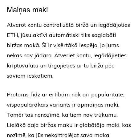
Maiņas maki
Atverot kontu centralizētā biržā un iegādājoties
ETH, jūsu aktīvi automātiski tiks saglabāti
biržas makā. Šī ir visērtākā iespēja, jo jums
nekas nav jādara. Atveriet kontu, iegādājieties
kriptovalūtu un tirgojieties ar to biržā pēc
saviem ieskatiem.
Protams, līdz ar ērtībām nāk arī popularitāte:
vispopulārākais variants ir apmaiņas maki.
Tomēr tas nenozīmē, ka tiem nav trūkumu.
Lielākā daļa biržas maku ir glabātāja maki, kas
nozīmē, ka jūs nekontrolējat sava maka