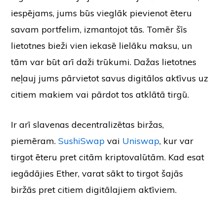
iespējams, jums būs vieglāk pievienot ēteru
savam portfelim, izmantojot tās. Tomēr šīs
lietotnes bieži vien iekasē lielāku maksu, un
tām var būt arī daži trūkumi. Dažas lietotnes
neļauj jums pārvietot savus digitālos aktīvus uz
citiem makiem vai pārdot tos atklātā tirgū.
Ir arī slavenas decentralizētas biržas,
piemēram.
SushiSwap
vai
Uniswap
, kur var
tirgot ēteru pret citām kriptovalūtām. Kad esat
iegādājies Ether, varat sākt to tirgot šajās
biržās pret citiem digitālajiem aktīviem.