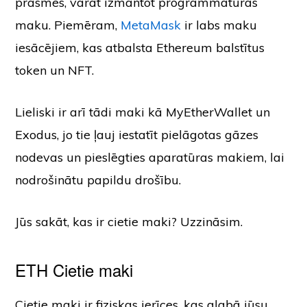
prasmes, varat izmantot programmatūras
maku. Piemēram,
MetaMask
ir labs maku
iesācējiem, kas atbalsta Ethereum balstītus
token un NFT.
Lieliski ir arī tādi maki kā MyEtherWallet un
Exodus, jo tie ļauj iestatīt pielāgotas gāzes
nodevas un pieslēgties aparatūras makiem, lai
nodrošinātu papildu drošību.
Jūs sakāt, kas ir cietie maki? Uzzināsim.
ETH Cietie maki
Cietie maki ir fiziskas ierīces, kas glabā jūsu