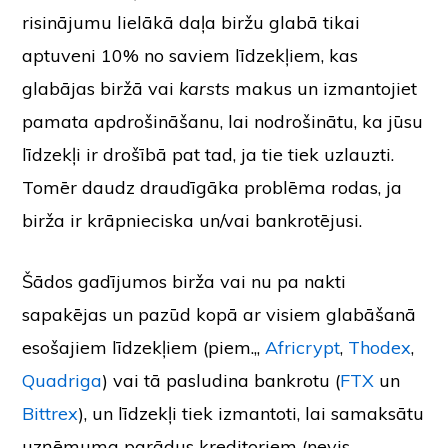
risinājumu lielākā daļa biržu glabā tikai
aptuveni 10% no saviem līdzekļiem, kas
glabājas biržā vai
karsts
makus un izmantojiet
pamata apdrošināšanu, lai nodrošinātu, ka jūsu
līdzekļi ir drošībā pat tad, ja tie tiek uzlauzti.
Tomēr daudz draudīgāka problēma rodas, ja
birža ir krāpnieciska un/vai bankrotējusi.
Šādos gadījumos birža vai nu pa nakti
sapakējas un pazūd kopā ar visiem glabāšanā
esošajiem līdzekļiem (piem.,,
Africrypt
,
Thodex
,
Quadriga
) vai tā pasludina bankrotu (
FTX
un
Bittrex
), un līdzekļi tiek izmantoti, lai samaksātu
uzņēmuma parādus kreditoriem (nevis