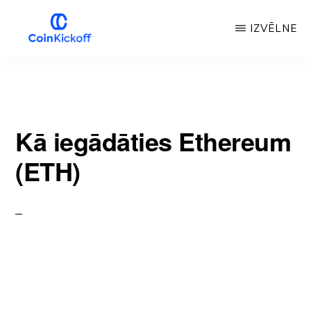
Pāriet
IZVĒLNE
uz
galveno
MONĒTU
IZLAIŠANAS
saturu
SĀKUMS
Kā iegādāties Ethereum
(ETH)