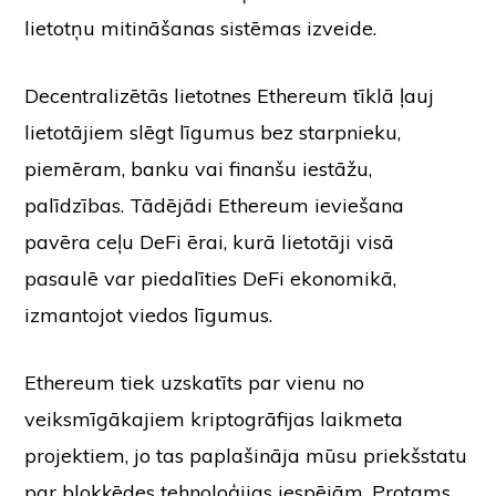
lietotņu mitināšanas sistēmas izveide.
Decentralizētās lietotnes Ethereum tīklā ļauj
lietotājiem slēgt līgumus bez starpnieku,
piemēram, banku vai finanšu iestāžu,
palīdzības. Tādējādi Ethereum ieviešana
pavēra ceļu DeFi ērai, kurā lietotāji visā
pasaulē var piedalīties DeFi ekonomikā,
izmantojot viedos līgumus.
Ethereum tiek uzskatīts par vienu no
veiksmīgākajiem kriptogrāfijas laikmeta
projektiem, jo tas paplašināja mūsu priekšstatu
par blokķēdes tehnoloģijas iespējām. Protams,