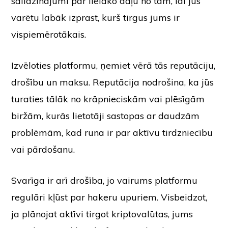
salīdzinājumi par lielāko daļu no tām, lai jūs
varētu labāk izprast, kurš tirgus jums ir
vispiemērotākais.
Izvēloties platformu, ņemiet vērā tās reputāciju,
drošību un maksu. Reputācija nodrošina, ka jūs
turaties tālāk no krāpnieciskām vai plēsīgām
biržām, kurās lietotāji sastopas ar daudzām
problēmām, kad runa ir par aktīvu tirdzniecību
vai pārdošanu.
Svarīga ir arī drošība, jo vairums platformu
regulāri kļūst par hakeru upuriem. Visbeidzot,
ja plānojat aktīvi tirgot kriptovalūtas, jums