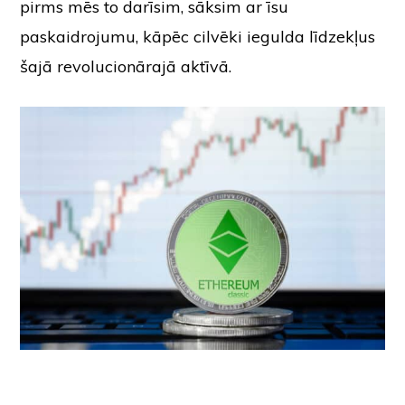
pirms mēs to darīsim, sāksim ar īsu
paskaidrojumu, kāpēc cilvēki iegulda līdzekļus
šajā revolucionārajā aktīvā.