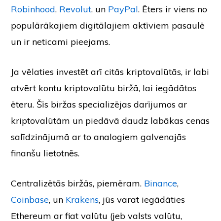
Robinhood
,
Revolut
, un
PayPal
. Ēters ir viens no
populārākajiem digitālajiem aktīviem pasaulē
un ir neticami pieejams.
Ja vēlaties investēt arī citās kriptovalūtās, ir labi
atvērt kontu kriptovalūtu biržā, lai iegādātos
ēteru. Šīs biržas specializējas darījumos ar
kriptovalūtām un piedāvā daudz labākas cenas
salīdzinājumā ar to analogiem galvenajās
finanšu lietotnēs.
Centralizētās biržās, piemēram.
Binance
,
Coinbase
, un
Krakens
, jūs varat iegādāties
Ethereum ar fiat valūtu (jeb valsts valūtu,