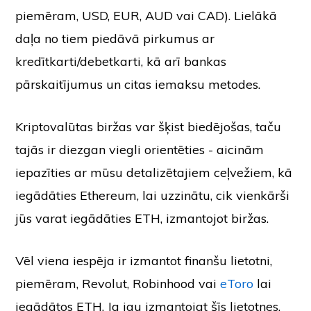
piemēram, USD, EUR, AUD vai CAD). Lielākā
daļa no tiem piedāvā pirkumus ar
kredītkarti/debetkarti, kā arī bankas
pārskaitījumus un citas iemaksu metodes.
Kriptovalūtas biržas var šķist biedējošas, taču
tajās ir diezgan viegli orientēties - aicinām
iepazīties ar mūsu detalizētajiem ceļvežiem, kā
iegādāties Ethereum, lai uzzinātu, cik vienkārši
jūs varat iegādāties ETH, izmantojot biržas.
Vēl viena iespēja ir izmantot finanšu lietotni,
piemēram, Revolut, Robinhood vai
eToro
lai
iegādātos ETH. Ja jau izmantojat šīs lietotnes,