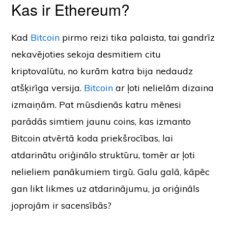
Kas ir Ethereum?
Kad
Bitcoin
pirmo reizi tika palaista, tai gandrīz
nekavējoties sekoja desmitiem citu
kriptovalūtu, no kurām katra bija nedaudz
atšķirīga versija.
Bitcoin
ar ļoti nelielām dizaina
izmaiņām. Pat mūsdienās katru mēnesi
parādās simtiem jaunu coins, kas izmanto
Bitcoin atvērtā koda priekšrocības, lai
atdarinātu oriģinālo struktūru, tomēr ar ļoti
nelieliem panākumiem tirgū. Galu galā, kāpēc
gan likt likmes uz atdarinājumu, ja oriģināls
joprojām ir sacensībās?