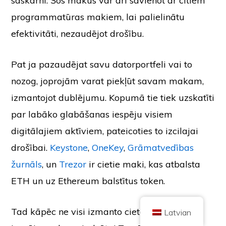
saskarni: Šos makus var arī savienot ar citiem
programmatūras makiem, lai palielinātu
efektivitāti, nezaudējot drošību.
Pat ja pazaudējat savu datorportfeli vai to
nozog, joprojām varat piekļūt savam makam,
Autortiesības © 2026 Brilliant British Ltd, kas darbojas kā Coin Kickoff
Uzņēmuma numurs 10490224
Adrese: 2. stāvs 167-169 Great Portland Street, Londona, Apvienotā
izmantojot dublējumu. Kopumā tie tiek uzskatīti
Karaliste, W1W 5PF
par labāko glabāšanas iespēju visiem
Saturs ir informatīviem nolūkiem un nav ieguldījumu konsultācijas. Pagātnes
rezultāti nav nākotnes rezultātu rādītājs. Ieguldījumi kriptovalūtā ir saistīti ar
risku.
digitālajiem aktīviem, pateicoties to izcilajai
Kriptovalūtu neregulē Apvienotās Karalistes Finanšu uzraudzības iestāde,
un uz to neattiecas Apvienotās Karalistes Finanšu pakalpojumu
drošībai.
Keystone
,
OneKey
,
Grāmatvedības
kompensācijas shēmas (Financial Services Compensation Scheme)
aizsardzība vai Apvienotās Karalistes Finanšu ombuda dienesta jurisdikcija.
žurnāls
, un
Trezor
ir cietie maki, kas atbalsta
Ieguldījumi kriptovalūtā ir saistīti ar risku, un kriptovalūta var iegūt vērtību vai
zaudēt daļu vai visu vērtību. No kriptovalūtas pārdošanas gūtajai peļņai var
tikt piemērots kapitāla pieauguma nodoklis.
ETH un uz Ethereum balstītus token.
SĀKUMS
PAR
KONFIDENCIALITĀTES POLITIKA
SAZINIETIES AR MUMS
Tad kāpēc ne visi izmanto cieto maku?
Latvian