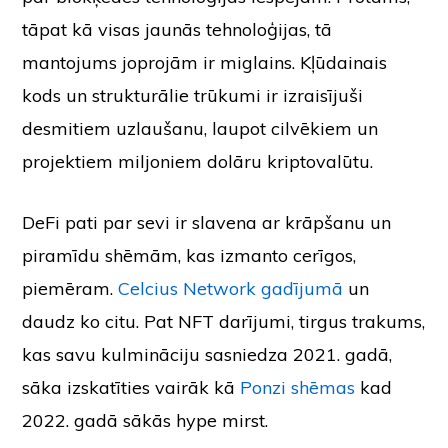
tāpat kā visas jaunās tehnoloģijas, tā
mantojums joprojām ir miglains. Kļūdainais
kods un strukturālie trūkumi ir izraisījuši
desmitiem uzlaušanu, laupot cilvēkiem un
projektiem miljoniem dolāru kriptovalūtu.
DeFi pati par sevi ir slavena ar krāpšanu un
piramīdu shēmām, kas izmanto cerīgos,
piemēram.
Celcius Network gadījumā
un
daudz ko citu. Pat NFT darījumi, tirgus trakums,
kas savu kulmināciju sasniedza 2021. gadā,
sāka izskatīties vairāk kā
Ponzi shēmas
kad
2022. gadā sākās hype mirst.