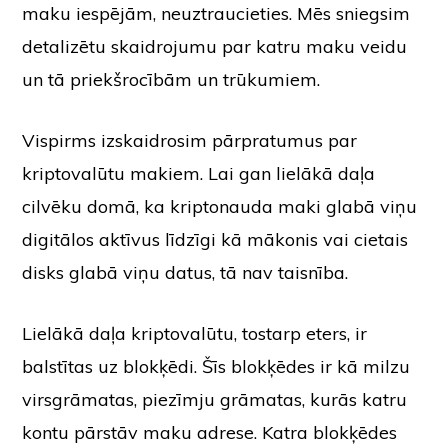
maku iespējām, neuztraucieties. Mēs sniegsim
detalizētu skaidrojumu par katru maku veidu
un tā priekšrocībām un trūkumiem.
Vispirms izskaidrosim pārpratumus par
kriptovalūtu makiem. Lai gan lielākā daļa
cilvēku domā, ka kriptonauda maki glabā viņu
digitālos aktīvus līdzīgi kā mākonis vai cietais
disks glabā viņu datus, tā nav taisnība.
Lielākā daļa kriptovalūtu, tostarp eters, ir
balstītas uz blokķēdi. Šīs blokķēdes ir kā milzu
virsgrāmatas, piezīmju grāmatas, kurās katru
kontu pārstāv maku adrese. Katra blokķēdes