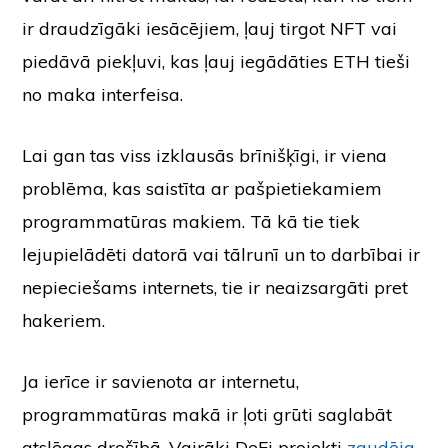
ir draudzīgāki iesācējiem, ļauj tirgot NFT vai
piedāvā piekļuvi, kas ļauj iegādāties ETH tieši
no maka interfeisa.
Lai gan tas viss izklausās brīnišķīgi, ir viena
problēma, kas saistīta ar pašpietiekamiem
programmatūras makiem. Tā kā tie tiek
lejupielādēti datorā vai tālrunī un to darbībai ir
nepieciešams internets, tie ir neaizsargāti pret
hakeriem.
Ja ierīce ir savienota ar internetu,
programmatūras makā ir ļoti grūti saglabāt
atslēgas drošībā. Vairāki DeFi projekti
zaudēja