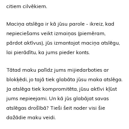
citiem cilvēkiem.
Maciņa atslēga ir kā jūsu parole - ikreiz, kad
nepieciešams veikt izmaiņas (piemēram,
pārdot aktīvus), jūs izmantojat maciņa atslēgu,
lai pierādītu, ka jums pieder konts.
Tātad maku palīdz jums mijiedarboties ar
blokķēdi, jo tajā tiek glabāta jūsu maka atslēga.
Ja atslēga tiek kompromitēta, jūsu aktīvi kļūst
jums nepieejami. Un kā jūs glabājat savas
atslēgas drošībā? Tieši šeit noder visi šie
dažādie maku veidi.