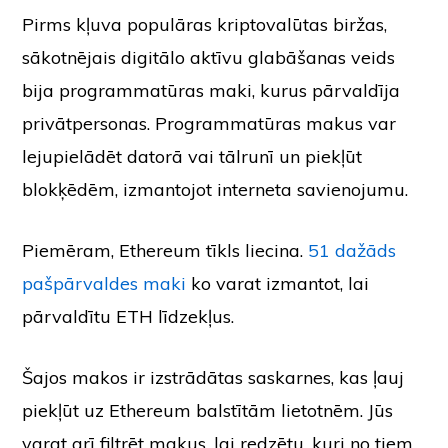
Pirms kļuva populāras kriptovalūtas biržas,
sākotnējais digitālo aktīvu glabāšanas veids
bija programmatūras maki, kurus pārvaldīja
privātpersonas. Programmatūras makus var
lejupielādēt datorā vai tālrunī un piekļūt
blokķēdēm, izmantojot interneta savienojumu.
Piemēram, Ethereum tīkls liecina.
51 dažāds
pašpārvaldes maki
ko varat izmantot, lai
pārvaldītu ETH līdzekļus.
Šajos makos ir izstrādātas saskarnes, kas ļauj
piekļūt uz Ethereum balstītām lietotnēm. Jūs
varat arī filtrēt makus, lai redzētu, kuri no tiem