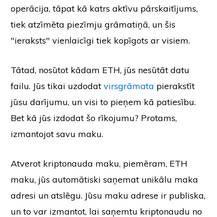
operācija, tāpat kā katrs aktīvu pārskaitījums,
tiek atzīmēta piezīmju grāmatiņā, un šis
"ieraksts" vienlaicīgi tiek kopīgots ar visiem.
Tātad, nosūtot kādam ETH, jūs nesūtāt datu
failu. Jūs tikai uzdodat
virsgrāmata
pierakstīt
jūsu darījumu, un visi to pieņem kā patiesību.
Bet kā jūs izdodat šo rīkojumu? Protams,
izmantojot savu maku.
Atverot kriptonauda maku, piemēram, ETH
maku, jūs automātiski saņemat unikālu maka
adresi un atslēgu. Jūsu maku adrese ir publiska,
un to var izmantot, lai saņemtu kriptonaudu no