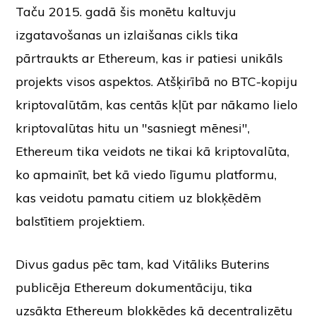
Taču 2015. gadā šis monētu kaltuvju
izgatavošanas un izlaišanas cikls tika
pārtraukts ar Ethereum, kas ir patiesi unikāls
projekts visos aspektos. Atšķirībā no BTC-kopiju
kriptovalūtām, kas centās kļūt par nākamo lielo
kriptovalūtas hitu un "sasniegt mēnesi",
Ethereum tika veidots ne tikai kā kriptovalūta,
ko apmainīt, bet kā
viedo līgumu platformu,
kas veidotu pamatu citiem uz blokķēdēm
balstītiem projektiem.
Divus gadus pēc tam, kad Vitāliks Buterins
publicēja Ethereum dokumentāciju, tika
uzsākta Ethereum blokķēdes kā decentralizētu