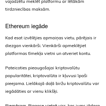
vajadzētu meklēt platformu ar lētākām
tirdzniecības maksām.
Ethereum iegāde
Kad esat izvēlējies apmaiņas vietu, pārējais ir
diezgan vienkārši. Vienkārši apmeklējiet
platformas tīmekļa vietni un atveriet kontu.
Pateicoties pieaugošajai kriptovalūtu
popularitātei, kriptovalūta ir kļuvusi īpaši
pieejama. Lielākajā daļā biržu kriptovalūtu var
iegādāties ar vienu klikšķi.
Piemēram, Binance vietnē viss, kas jums jādara,