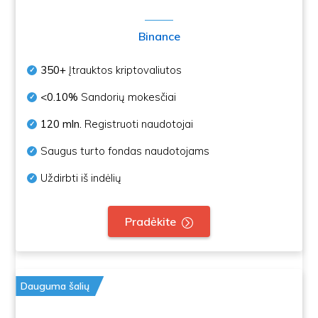
Binance
350+
Įtrauktos kriptovaliutos
<0.10%
Sandorių mokesčiai
120 mln.
Registruoti naudotojai
Saugus turto fondas naudotojams
Uždirbti iš indėlių
Pradėkite
Dauguma šalių