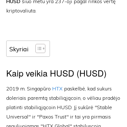
HUSD
šiuo metu yra 237-oji pagal rinkos vertę
kriptovaliuta.
Skyriai
Kaip veikia HUSD (HUSD)
2019 m. Singapūro
HTX
paskelbė, kad sukurs
doleriais paremtą stabiliąjącoin, o vėliau pradėjo
platinti stabiliąjącoin HUSD. Jį sukūrė "Stable
Universal" ir "Paxos Trust" ir tai yra pirmasis
reguliuojamas "HTX Global" stabiluscoin,