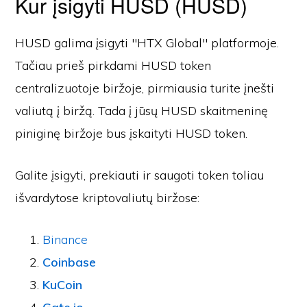
Kur įsigyti HUSD (HUSD)
HUSD galima įsigyti "HTX Global" platformoje.
Tačiau prieš pirkdami HUSD token
centralizuotoje biržoje, pirmiausia turite įnešti
valiutą į biržą. Tada į jūsų HUSD skaitmeninę
piniginę biržoje bus įskaityti HUSD token.
Galite įsigyti, prekiauti ir saugoti token toliau
išvardytose kriptovaliutų biržose:
Binance
Coinbase
KuCoin