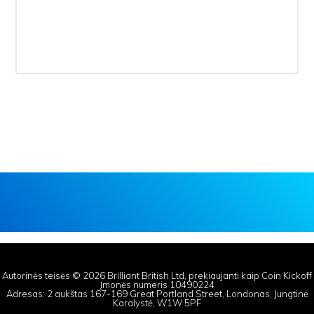
Autorinės teisės © 2026 Brilliant British Ltd, prekiaujanti kaip Coin Kickoff
Įmonės numeris 10490224
Adresas: 2 aukštas 167-169 Great Portland Street, Londonas, Jungtinė
Karalystė, W1W 5PF