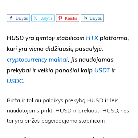
Dalytis
Dalytis
Kaištis
Dalytis
HUSD
yra gimtoji stabilicoin
HTX
platforma,
kuri yra viena didžiausių pasaulyje.
cryptocurrency mainai
. Jis naudojamas
prekybai ir veikia panašiai kaip
USDT
ir
USDC
.
Birža ir toliau palaikys prekybą HUSD ir leis
naudotojams pirkti HUSD ir prekiauti HUSD, nes
tai yra biržos pageidaujama stabilicoin.