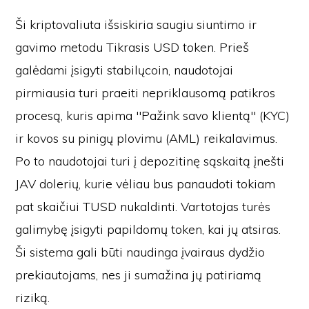
Ši kriptovaliuta išsiskiria saugiu siuntimo ir
gavimo metodu Tikrasis USD token. Prieš
galėdami įsigyti stabilųcoin, naudotojai
pirmiausia turi praeiti nepriklausomą patikros
procesą, kuris apima "Pažink savo klientą" (KYC)
ir kovos su pinigų plovimu (AML) reikalavimus.
Po to naudotojai turi į depozitinę sąskaitą įnešti
JAV dolerių, kurie vėliau bus panaudoti tokiam
pat skaičiui TUSD nukaldinti. Vartotojas turės
galimybę įsigyti papildomų token, kai jų atsiras.
Ši sistema gali būti naudinga įvairaus dydžio
prekiautojams, nes ji sumažina jų patiriamą
riziką.