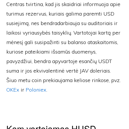
Centras tvirtina, kad jis skaidriai informuoja apie
turimus rezervus, kuriais galima paremti USD
susiejimą, nes bendradarbiauja su auditoriais ir
laikosi vyriausybės taisyklių. Vartotojai kartą per
mėnesį gali susipažinti su balanso ataskaitomis,
kuriose pateikiami išsamūs duomenys,
pavyzdžiui, bendra apyvartoje esančių USDT
suma ir jos ekvivalentinė vertė JAV doleriais.
Šiuo metu coin prekiaujama keliose rinkose, pvz.
OKEx
ir
Poloniex
.
Kam vartojamas HUSD