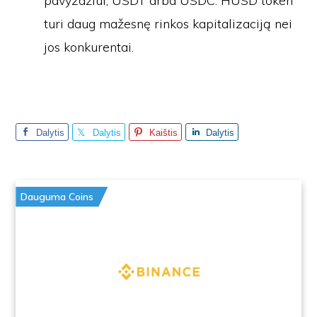
pavyzdžiui, USDT arba USDC. HUSD token
turi daug mažesnę rinkos kapitalizaciją nei
jos konkurentai.
Dalytis
Dalytis
Kaištis
Dalytis
Dauguma Coins