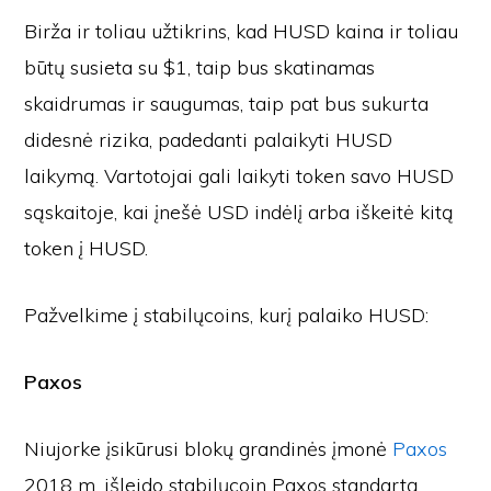
Birža ir toliau užtikrins, kad HUSD kaina ir toliau
būtų susieta su $1, taip bus skatinamas
skaidrumas ir saugumas, taip pat bus sukurta
didesnė rizika, padedanti palaikyti HUSD
laikymą. Vartotojai gali laikyti token savo HUSD
sąskaitoje, kai įnešė USD indėlį arba iškeitė kitą
token į HUSD.
Pažvelkime į stabilųcoins, kurį palaiko HUSD:
Paxos
Niujorke įsikūrusi blokų grandinės įmonė
Paxos
2018 m. išleido stabilųcoin Paxos standartą