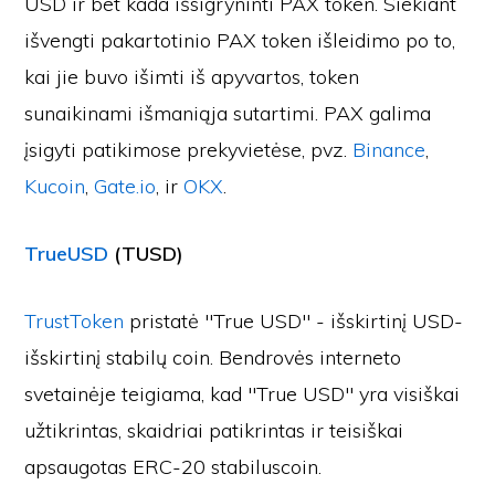
USD ir bet kada išsigryninti PAX token. Siekiant
išvengti pakartotinio PAX token išleidimo po to,
kai jie buvo išimti iš apyvartos, token
sunaikinami išmaniąja sutartimi. PAX galima
įsigyti patikimose prekyvietėse, pvz.
Binance
,
Kucoin
,
Gate.io
, ir
OKX
.
TrueUSD
(TUSD)
TrustToken
pristatė "True USD" - išskirtinį USD-
išskirtinį stabilų coin. Bendrovės interneto
svetainėje teigiama, kad "True USD" yra visiškai
užtikrintas, skaidriai patikrintas ir teisiškai
apsaugotas ERC-20 stabiluscoin.