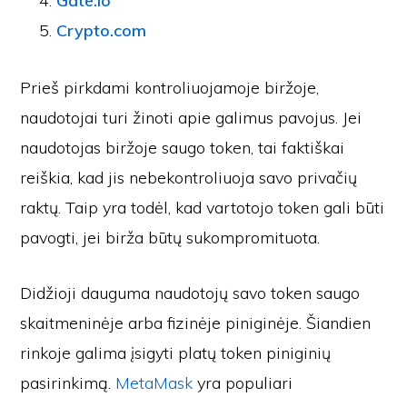
Gate.io
Crypto.com
Prieš pirkdami kontroliuojamoje biržoje,
naudotojai turi žinoti apie galimus pavojus. Jei
naudotojas biržoje saugo token, tai faktiškai
reiškia, kad jis nebekontroliuoja savo privačių
raktų. Taip yra todėl, kad vartotojo token gali būti
pavogti, jei birža būtų sukompromituota.
Didžioji dauguma naudotojų savo token saugo
skaitmeninėje arba fizinėje piniginėje. Šiandien
rinkoje galima įsigyti platų token piniginių
pasirinkimą.
MetaMask
yra populiari