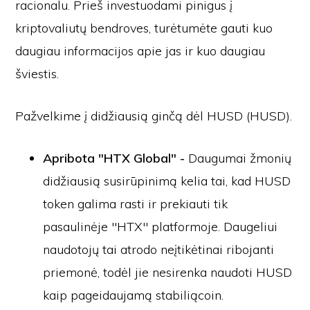
racionalu. Prieš investuodami pinigus į
kriptovaliutų bendroves, turėtumėte gauti kuo
daugiau informacijos apie jas ir kuo daugiau
šviestis.
Pažvelkime į didžiausią ginčą dėl HUSD (HUSD).
Apribota "HTX Global" -
Daugumai žmonių
didžiausią susirūpinimą kelia tai, kad HUSD
token galima rasti ir prekiauti tik
pasaulinėje "HTX" platformoje. Daugeliui
naudotojų tai atrodo neįtikėtinai ribojanti
priemonė, todėl jie nesirenka naudoti HUSD
kaip pageidaujamą stabiliącoin.