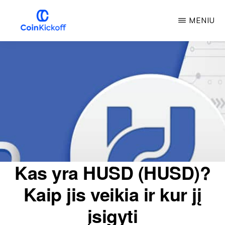
Pereiti
MENIU
prie
pagrindinio
COIN
PRADŽIA
turinio
Kas yra HUSD (HUSD)?
Kaip jis veikia ir kur jį
įsigyti