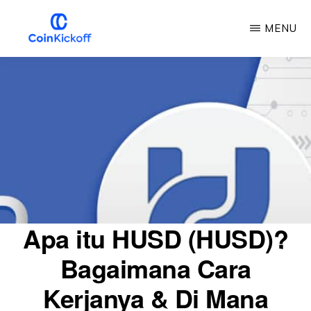
Loncat
MENU
ke
konten
KICKOFF
COIN
utama
Apa itu HUSD (HUSD)?
Bagaimana Cara
Kerjanya & Di Mana