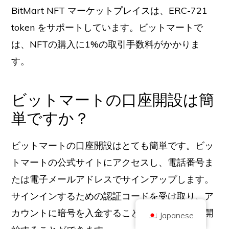
BitMart NFT マーケットプレイスは、ERC-721
token をサポートしています。ビットマートで
は、NFTの購入に1%の取引手数料がかかりま
す。
著作権 © 2026 ブリリアント・ブリティッシュ社（Coinキックオフとして取
ビットマートの口座開設は簡
引
会社番号 10490224
住所2階 167-169 Great Portland Street, London, United Kingdom, W1W
単ですか？
5PF
コンテンツは情報提供を目的としたものであり、投資アドバイスではありま
せん。過去の実績は将来の結果を示唆するものではありません。暗号通貨へ
の投資にはリスクが伴います。
ビットマートの口座開設はとても簡単です。ビッ
暗号通貨は、英国金融行為監督庁の規制を受けず、英国金融サービス補償制
トマートの公式サイトにアクセスし、電話番号ま
度による保護や英国金融オンブズマンサービスの管轄範囲には含まれませ
ん。暗号通貨への投資にはリスクが伴い、暗号通貨は価値が上がることもあ
れば、一部または全部の価値を失うこともあります。暗号通貨の販売による
たは電子メールアドレスでサインアップします。
利益にはキャピタルゲイン税が適用される場合があります。
サインインするための認証コードを受け取り、ア
ホーム
について
プライバシーポリシー
お問い合わせ
カウントに暗号を入金することですぐに取引を開
Japanese