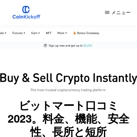
メ
メニュー
イ
ン
COIN
キ
コ
ッ
ク
ン
オ
フ
テ
ン
ツ
へ
ス
ビットマート口コミ
キ
2023。料金、機能、安全
ッ
プ
性、長所と短所