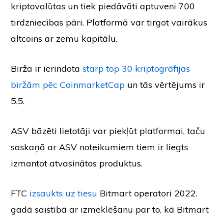
kriptovalūtas un tiek piedāvāti aptuveni 700
tirdzniecības pāri. Platformā var tirgot vairākus
altcoins ar zemu kapitālu.
Birža ir ierindota
starp top 30 kriptogrāfijas
biržām pēc CoinmarketCap
un tās vērtējums ir
5,5.
ASV bāzēti lietotāji var piekļūt platformai, taču
saskaņā ar ASV noteikumiem tiem ir liegts
izmantot atvasinātos produktus.
FTC
izsaukts uz tiesu
Bitmart operatori 2022.
gadā saistībā ar izmeklēšanu par to, kā Bitmart