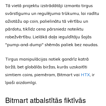
Tā vietā projektu izstrādātāji izmanto tirgus
svārstīgumu un regulējuma trūkumu, lai radītu
ažiotāžu ap coin, palielinātu tā vērtību un
pārdotu, tiklīdz cena pārsniedz noteiktu
robežvērtību. Lielākā daļa ieguldītāju šajās
"pump-and-dump" shēmās paliek bez naudas.
Tirgus manipulācijas notiek gandrīz katrā
biržā, bet globālās biržas, kurās uzskaitīti
simtiem coins, piemēram, Bitmart vai
HTX
, ir
īpaši aizdomīgi.
Bitmart atbalstītās fiktīvās