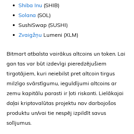
Shiba Inu
(SHIB)
Solana
(SOL)
SushiSwap (SUSHI)
Zvaigžņu
Lumeni (XLM)
Bitmart atbalsta vairākus altcoins un token. Lai
gan tas var būt izdevīgi pieredzējušiem
tirgotājiem, kuri neiebilst pret altcoin tirgus
milzīgo svārstīgumu, ieguldījumi altcoins ar
zemu kapitālu parasti ir ļoti riskanti. Lielākajai
daļai kriptovalūtas projektu nav darbojošos
produktu un/vai tie nespēj izpildīt savus
solījumus.