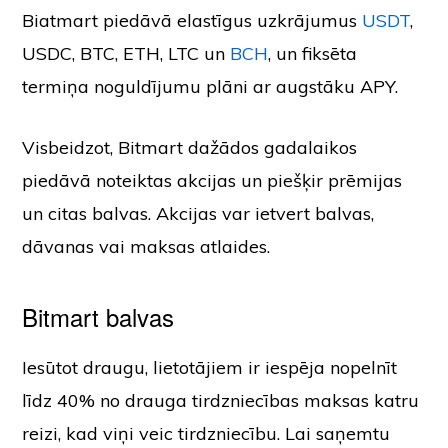
Biatmart piedāvā elastīgus uzkrājumus
USDT
,
USDC, BTC, ETH, LTC un
BCH
, un fiksēta
termiņa noguldījumu plāni ar augstāku APY.
Visbeidzot, Bitmart dažādos gadalaikos
piedāvā noteiktas akcijas un piešķir prēmijas
un citas balvas. Akcijas var ietvert balvas,
dāvanas vai maksas atlaides.
Bitmart balvas
Iesūtot draugu, lietotājiem ir iespēja nopelnīt
līdz 40% no drauga tirdzniecības maksas katru
reizi, kad viņi veic tirdzniecību. Lai saņemtu