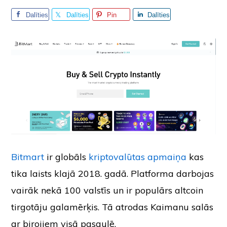
Dalīties
Dalīties
Pin
Dalīties
Bitmart
ir globāls
kriptovalūtas apmaiņa
kas
tika laists klajā 2018. gadā. Platforma darbojas
vairāk nekā 100 valstīs un ir populārs altcoin
tirgotāju galamērķis. Tā atrodas Kaimanu salās
ar birojiem visā pasaulē.