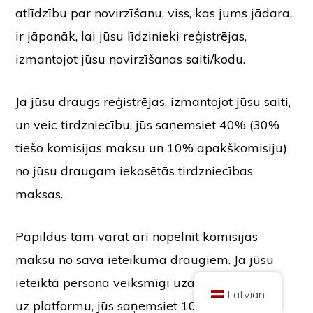
atlīdzību par novirzīšanu, viss, kas jums jādara,
ir jāpanāk, lai jūsu līdzinieki reģistrējas,
izmantojot jūsu novirzīšanas saiti/kodu.
Ja jūsu draugs reģistrējas, izmantojot jūsu saiti,
Autortiesības © 2026 Brilliant British Ltd, kas darbojas kā Coin Kickoff
Uzņēmuma numurs 10490224
un veic tirdzniecību, jūs saņemsiet 40% (30%
Adrese: 2. stāvs 167-169 Great Portland Street, Londona, Apvienotā
Karaliste, W1W 5PF
tiešo komisijas maksu un 10% apakškomisiju)
Saturs ir informatīviem nolūkiem un nav ieguldījumu konsultācijas. Pagātnes
rezultāti nav nākotnes rezultātu rādītājs. Ieguldījumi kriptovalūtā ir saistīti ar
no jūsu draugam iekasētās tirdzniecības
risku.
maksas.
Kriptovalūtu neregulē Apvienotās Karalistes Finanšu uzraudzības iestāde,
un uz to neattiecas Apvienotās Karalistes Finanšu pakalpojumu
kompensācijas shēmas (Financial Services Compensation Scheme)
aizsardzība vai Apvienotās Karalistes Finanšu ombuda dienesta jurisdikcija.
Ieguldījumi kriptovalūtā ir saistīti ar risku, un kriptovalūta var iegūt vērtību vai
Papildus tam varat arī nopelnīt komisijas
zaudēt daļu vai visu vērtību. No kriptovalūtas pārdošanas gūtajai peļņai var
tikt piemērots kapitāla pieauguma nodoklis.
maksu no sava ieteikuma draugiem. Ja jūsu
SĀKUMS
PAR
KONFIDENCIALITĀTES POLITIKA
SAZINIETIES AR MUMS
ieteiktā persona veiksmīgi uzaicina kādu citu
Latvian
uz platformu, jūs saņemsiet 10% no trešās