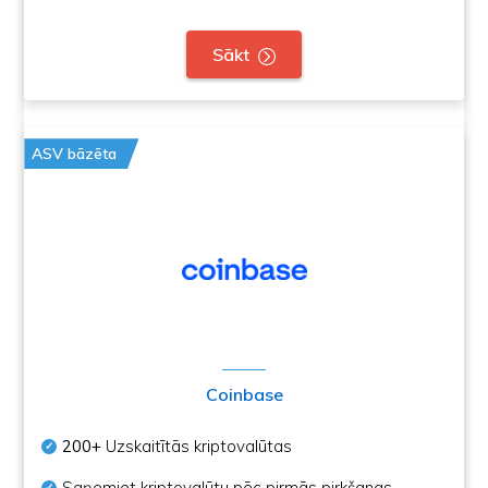
Sākt
ASV bāzēta
Coinbase
200+
Uzskaitītās kriptovalūtas
Saņemiet kriptovalūtu pēc pirmās pirkšanas