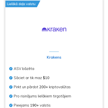
Lielākā daļa valstu
Krakens
ASV bāzēta
Sāciet ar tik maz
$10
Pirkt un pārdot
200+
kriptovalūtas
Pro risinājums lielākiem tirgotājiem
Pieejams
190+
valstis