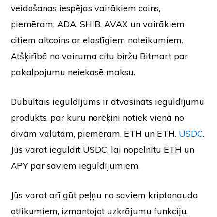
veidošanas iespējas vairākiem coins,
piemēram, ADA, SHIB, AVAX un vairākiem
citiem altcoins ar elastīgiem noteikumiem.
Atšķirībā no vairuma citu biržu Bitmart par
pakalpojumu neiekasē maksu.
Dubultais ieguldījums ir atvasināts ieguldījumu
produkts, par kuru norēķini notiek vienā no
divām valūtām, piemēram, ETH un ETH.
USDC
.
Jūs varat ieguldīt USDC, lai nopelnītu ETH un
APY par saviem ieguldījumiem.
Jūs varat arī gūt peļņu no saviem kriptonauda
atlikumiem, izmantojot uzkrājumu funkciju.