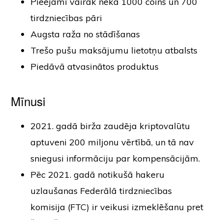
Pieejami vairāk nekā 1000 coins un 700
tirdzniecības pāri
Augsta raža no stādīšanas
Trešo pušu maksājumu lietotņu atbalsts
Piedāvā atvasinātos produktus
Mīnusi
2021. gadā birža zaudēja kriptovalūtu
aptuveni 200 miljonu vērtībā, un tā nav
sniegusi informāciju par kompensācijām.
Pēc 2021. gadā notikušā hakeru
uzlaušanas Federālā tirdzniecības
komisija (FTC) ir veikusi izmeklēšanu pret