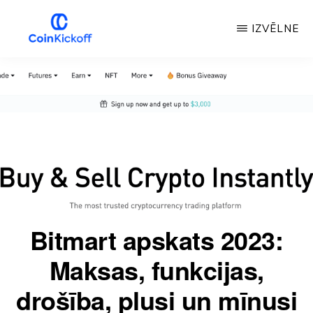
Pāriet
IZVĒLNE
uz
galveno
MONĒTU
IZLAIŠANAS
saturu
SĀKUMS
Bitmart apskats 2023:
Maksas, funkcijas,
drošība, plusi un mīnusi