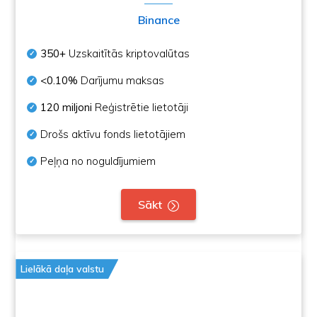
Binance
350+
Uzskaitītās kriptovalūtas
<0.10%
Darījumu maksas
120 miljoni
Reģistrētie lietotāji
Drošs aktīvu fonds lietotājiem
Peļņa no noguldījumiem
Sākt
Lielākā daļa valstu