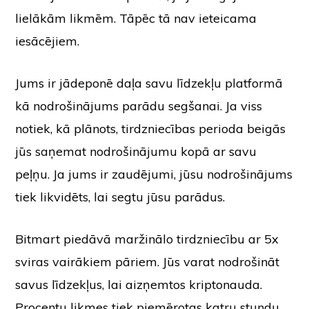
lielākām likmēm. Tāpēc tā nav ieteicama
iesācējiem.
Jums ir jādeponē daļa savu līdzekļu platformā
kā nodrošinājums parādu segšanai. Ja viss
notiek, kā plānots, tirdzniecības perioda beigās
jūs saņemat nodrošinājumu kopā ar savu
peļņu. Ja jums ir zaudējumi, jūsu nodrošinājums
tiek likvidēts, lai segtu jūsu parādus.
Bitmart piedāvā maržinālo tirdzniecību ar 5x
sviras vairākiem pāriem. Jūs varat nodrošināt
savus līdzekļus, lai aizņemtos kriptonauda.
Procentu likmes tiek piemērotas katru stundu.