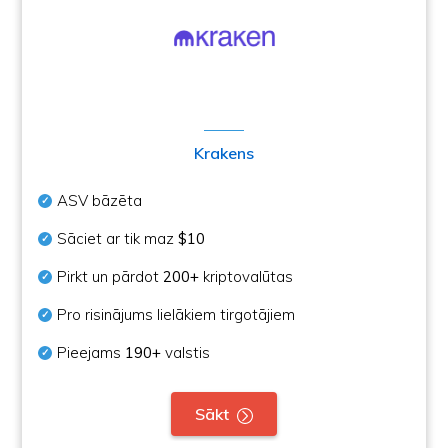
Krakens
ASV bāzēta
Sāciet ar tik maz
$10
Pirkt un pārdot
200+
kriptovalūtas
Pro risinājums lielākiem tirgotājiem
Pieejams
190+
valstis
Sākt