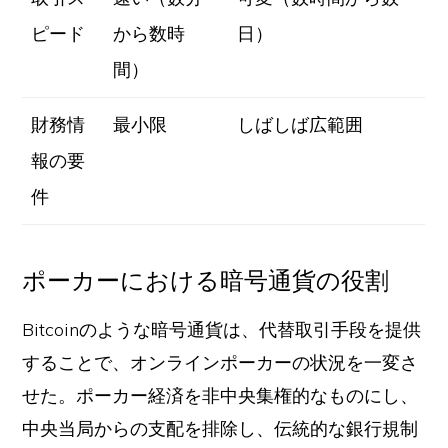
ピード
から数時
日）
間）
財務情
最小限
しばしば広範囲
報の要
件
ポーカーにおける暗号通貨の役割
Bitcoinのような暗号通貨は、代替取引手段を提供
することで、オンラインポーカーの状況を一変さ
せた。ポーカー経済を非中央集権的なものにし、
中央当局からの支配を排除し、伝統的な銀行規制