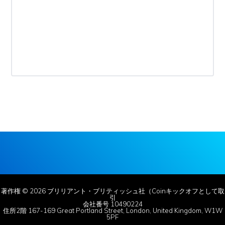
著作権 © 2026 ブリリアント・ブリティッシュ社（Coinキックオフとして取
引
会社番号 10490224
住所2階 167-169 Great Portland Street, London, United Kingdom, W1W
5PF