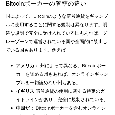
Bitcoinポーカーの管轄の違い
国によって、Bitcoinのような暗号通貨をギャンブ
ルに使用することに関する規制は異なります。明
確な規制で完全に受け入れている国もあれば、グ
レーゾーンで運営されている国や全面的に禁止し
ている国もあります。例えば
アメリカ：
州によって異なる。Bitcoinポー
カーを認める州もあれば、オンラインギャン
ブルを一切認めない州もある。
イギリス
暗号通貨の使用に関する特定のガ
イドラインがあり、完全に規制されている。
中国だ：
Bitcoinポーカーを含むオンライン