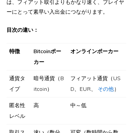
は、フィアット取引よりもかなり速く、プレイヤ
ーにとって素早い入出金につながります。
目次の違い：
特徴
Bitcoinポー
オンラインポーカー
カー
通貨タ
暗号通貨（B
フィアット通貨（US
イプ
itcoin）
D、EUR、
その他
.)
匿名性
高
中～低
レベル
取引ス
速い（数分
可変（数時間から数