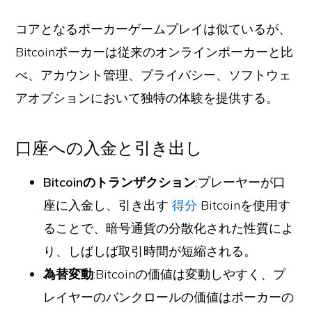
コアとなるポーカーゲームプレイは似ているが、
Bitcoinポーカーは従来のオンラインポーカーと比
べ、アカウント管理、プライバシー、ソフトウェ
アオプションにおいて独特の体験を提供する。
口座への入金と引き出し
Bitcoinのトランザクション
:プレーヤーが口
座に入金し、引き出す
得分
Bitcoinを使用す
ることで、暗号通貨の分散化された性質によ
り、しばしば取引時間が短縮される。
為替変動
:Bitcoinの価値は変動しやすく、プ
レイヤーのバンクロールの価値はポーカーの