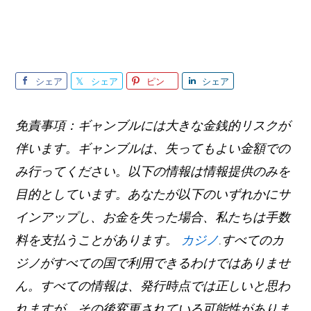
シェア
シェア
ピン
シェア
免責事項：ギャンブルには大きな金銭的リスクが
伴います。ギャンブルは、失ってもよい金額での
み行ってください。以下の情報は情報提供のみを
目的としています。あなたが以下のいずれかにサ
インアップし、お金を失った場合、私たちは手数
料を支払うことがあります。
カジノ
.すべてのカ
ジノがすべての国で利用できるわけではありませ
ん。すべての情報は、発行時点では正しいと思わ
れますが、その後変更されている可能性がありま