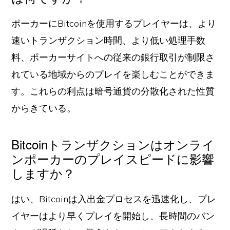
ポーカーにBitcoinを使用するプレイヤーは、より
速いトランザクション時間、より低い処理手数
料、ポーカーサイトへの従来の銀行取引が制限さ
れている地域からのプレイを楽しむことができま
す。これらの利点は暗号通貨の分散化された性質
からきている。
Bitcoinトランザクションはオンライ
ンポーカーのプレイスピードに影響
しますか？
はい、Bitcoinは入出金プロセスを迅速化し、プレ
イヤーはより早くプレイを開始し、長時間のバン