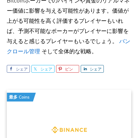
Bitcoinポーカーでのバイインや賞金のリアルマネ
ー価値に影響を与える可能性があります。価値が
上がる可能性を高く評価するプレイヤーもいれ
ば、予測不可能なポーカーがプレイヤーに影響を
与えると感じるプレイヤーもいるでしょう。
バン
クロール管理
そして全体的な戦略。
シェア
シェア
ピン
シェア
最多 Coins