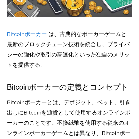
Bitcoinポーカー
は、古典的なポーカーゲームと
最新のブロックチェーン技術を統合し、プライバ
シーの強化や取引の高速化といった独自のメリッ
トを提供する。
Bitcoinポーカーの定義とコンセプト
Bitcoinポーカーとは、デポジット、ベット、引き
出しにBitcoinを通貨として使用するオンラインポ
ーカーのことです。不換紙幣を使用する従来のオ
ンラインポーカーゲームとは異なり、Bitcoinポー