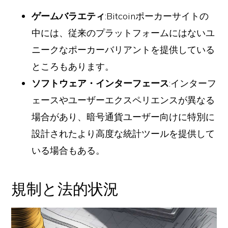
ゲームバラエティ
:Bitcoinポーカーサイトの
中には、従来のプラットフォームにはないユ
ニークなポーカーバリアントを提供している
ところもあります。
ソフトウェア・インターフェース
:インターフ
ェースやユーザーエクスペリエンスが異なる
場合があり、暗号通貨ユーザー向けに特別に
設計されたより高度な統計ツールを提供して
いる場合もある。
規制と法的状況