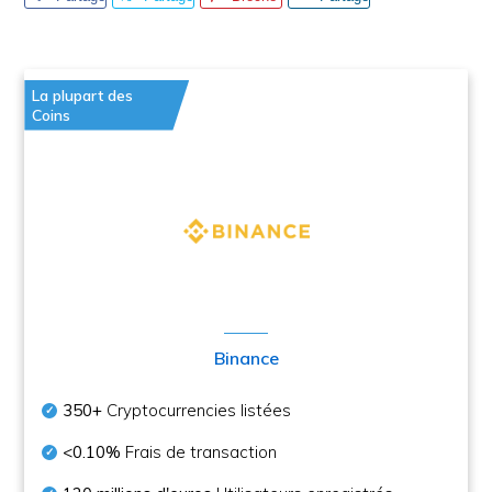
r
r
r
La plupart des
Coins
Binance
350+
Cryptocurrencies listées
<0.10%
Frais de transaction