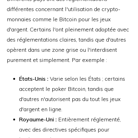
différentes concernant l'utilisation de crypto-
monnaies comme le Bitcoin pour les jeux
d'argent. Certains l'ont pleinement adoptée avec
des réglementations claires, tandis que d'autres
opèrent dans une zone grise ou l'interdisent
purement et simplement. Par exemple :
États-Unis :
Varie selon les États ; certains
acceptent le poker Bitcoin, tandis que
d'autres n'autorisent pas du tout les jeux
d'argent en ligne.
Royaume-Uni :
Entièrement réglementé,
avec des directives spécifiques pour