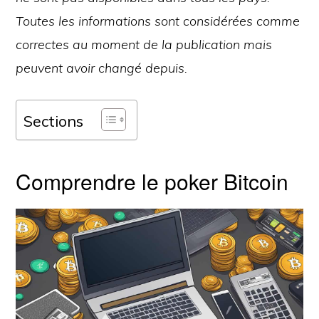
Toutes les informations sont considérées comme
correctes au moment de la publication mais
peuvent avoir changé depuis.
Sections
Comprendre le poker Bitcoin