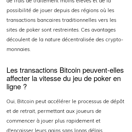
de frais de traitement moins élevés et de la
possibilité de jouer depuis des régions où les
transactions bancaires traditionnelles vers les
sites de poker sont restreintes. Ces avantages
découlent de la nature décentralisée des crypto-
monnaies.
Les transactions Bitcoin peuvent-elles
affecter la vitesse du jeu de poker en
ligne ?
Oui, Bitcoin peut accélérer le processus de dépôt
et de retrait, permettant aux joueurs de
commencer à jouer plus rapidement et
d'encaisser leurs gains sans longs délais