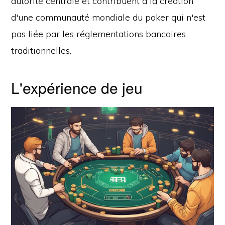
autorité centrale et contribuent à la création
d'une communauté mondiale du poker qui n'est
pas liée par les réglementations bancaires
traditionnelles.
L'expérience de jeu