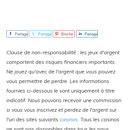
Partage
Partage
Broche
Partage
r
r
r
Clause de non-responsabilité : les jeux d'argent
comportent des risques financiers importants.
Ne jouez qu'avec de l'argent que vous pouvez
vous permettre de perdre. Les informations
fournies ci-dessous le sont uniquement à titre
indicatif. Nous pouvons recevoir une commission
si vous vous inscrivez et perdez de l'argent sur
l'un des sites suivants
casinos
. Tous les casinos
ne sont pas disponibles dans tous les pays.