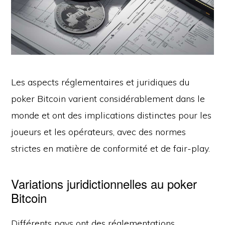
Les aspects réglementaires et juridiques du
poker Bitcoin varient considérablement dans le
monde et ont des implications distinctes pour les
joueurs et les opérateurs, avec des normes
strictes en matière de conformité et de fair-play.
Variations juridictionnelles au poker
Bitcoin
Différents pays ont des réglementations