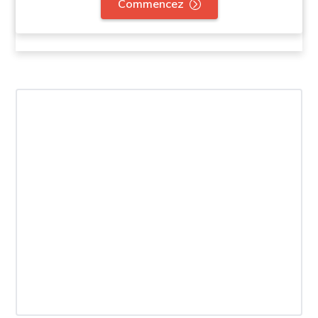
Commencez