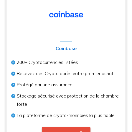
Coinbase
200+
Cryptocurrencies listées
Recevez des Crypto après votre premier achat
Protégé par une assurance
Stockage sécurisé avec protection de la chambre
forte
La plateforme de crypto-monnaies la plus fiable