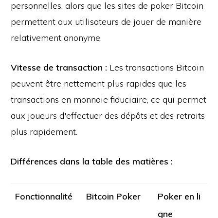
personnelles, alors que les sites de poker Bitcoin
permettent aux utilisateurs de jouer de manière
relativement anonyme.
Vitesse de transaction :
Les transactions Bitcoin
peuvent être nettement plus rapides que les
transactions en monnaie fiduciaire, ce qui permet
aux joueurs d'effectuer des dépôts et des retraits
plus rapidement.
Différences dans la table des matières :
Fonctionnalité
Bitcoin Poker
Poker en li
gne