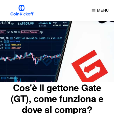
Vai
MENU
al
contenuto
CALCIO
D'INIZIO
principale
DELLA
MONETA
Cos'è il gettone Gate
(GT), come funziona e
dove si compra?