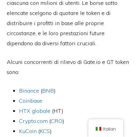
ciascuna con milioni di utenti. Le borse sotto
elencate scelgono di quotare le token e di
distribuire i profitti in base alle proprie
circostanze, e le loro prestazioni future
dipendono da diversi fattori cruciali.
Copyright © 2026 Brilliant British Ltd che opera come Coin Kickoff
Numero di società 10490224
Indirizzo: 2° piano 167-169 Great Portland Street, Londra, Regno Unito,
W1W 5PF
Alcuni concorrenti di rilievo di Gate.io e GT token
Il contenuto è a scopo informativo e non costituisce una consulenza sugli
sono:
investimenti. Le performance passate non sono indicative di risultati futuri.
Investire in criptovalute comporta dei rischi.
Le criptovalute non sono regolamentate dalla Financial Conduct Authority
del Regno Unito e non sono soggette alla protezione del Financial Services
Binance
(
BNB
)
Compensation Scheme del Regno Unito o alla giurisdizione del Financial
Ombudsman Service del Regno Unito. L'investimento in criptovalute
Coinbase
comporta dei rischi e le criptovalute possono aumentare di valore o perdere
parte o tutto il valore. Ai profitti derivanti dalla vendita di criptovalute può
essere applicata l'imposta sulle plusvalenze.
HTX globale
(HT)
CASA
CIRCA
INFORMATIVA SULLA PRIVACY
CONTATTO
Crypto.com
(
CRO
)
Italian
KuCoin
(
KCS
)