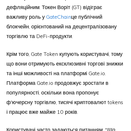
дефляційним. Токен Воріт (GT) відіграє
важливу роль у
GateChain
це публічний
блокчейн, орієнтований на децентралізовану
торгівлю та DeFi-продукти.
Крім того, Gate Token купують користувачі, тому
що вони отримують ексклюзивні торгові знижки
та інші можливості на платформі Gate.io.
Платформа Gate.io продовжує зростати в
популярності, оскільки вона пропонує
ф'ючерсну торгівлю, тисячі криптовалют tokens
і працює вже майже 10 років.
Користувачі часто задаються питанням: "
Що