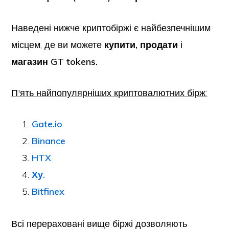
Наведені нижче криптобіржі є найбезпечнішим
місцем, де ви можете
купити, продати
і
магазин
GT tokens.
П'ять найпопулярніших криптовалютних бірж:
Gate.io
Binance
HTX
Ху.
Bitfinex
Всі перераховані вище біржі дозволяють