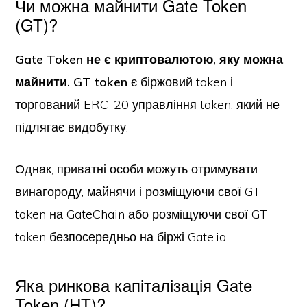
Чи можна майнити Gate Token
(GT)?
Gate Token не є криптовалютою, яку можна
майнити. GT token
є біржовий token і
торгований ERC-20 управління token, який не
підлягає видобутку.
Однак, приватні особи можуть отримувати
винагороду, майнячи і розміщуючи свої GT
token на GateChain або розміщуючи свої GT
token безпосередньо на біржі Gate.io.
Яка ринкова капіталізація Gate
Token (HT)?