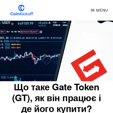
Перейти
MENU
до
основного
COIN
ПОЧАТОК
змісту
РОБОТИ
Що таке Gate Token
(GT), як він працює і
де його купити?