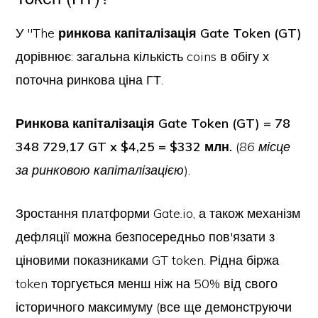
У "The
ринкова капіталізація Gate Token (GT)
дорівнює: загальна кількість coins в обігу х
поточна ринкова ціна ГТ.
Ринкова капіталізація Gate Token (GT) = 78
348 729,17 GT x $4,25 = $332 млн.
(
86 місце
за ринковою капіталізацією
).
Зростання платформи Gate.io, а також механізм
дефляції можна безпосередньо пов'язати з
ціновими показниками GT token. Рідна біржа
token торгується менш ніж на 50% від свого
історичного максимуму (все ще демонструючи