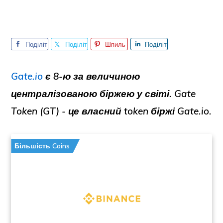
Поділіт
Поділіт
Шпиль
Поділіт
ься
ься
ка
ься
Gate.io
є 8-ю за величиною
централізованою біржею у світі.
Gate
Token (GT) - це власний token біржі Gate.io.
Більшість Coins