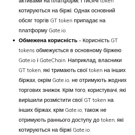
активами на платформі, і тисячі token
котируються на біржі. Однак основний
обсяг торгів GT token припадає на
платформу Gate.io.
Обмежена корисність -
Корисність GT
tokens обмежується в основному біржею
Gate.io і GateChain. Наприклад, власники
GT token, які тримають свої token на інших
біржах, окрім Gate.io, не отримують жодних
торгових знижок. Крім того, користувачі, які
вирішили розмістити свої GT token на
інших біржах, крім Gate.io, також не
отримують раннього доступу до token, які
котируються на біржі Gate.io.