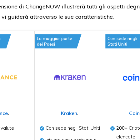
nsione di ChangeNOW illustrerà tutti gli aspetti degni
vi guiderà attraverso le sue caratteristiche.
e
La maggior parte
Con sede negli
dei Paesi
Stati Uniti
nce
.
Kraken
.
Coi
ovalute
Con sede negli Stati Uniti
200+
Cript
elencate
Iniziare con un minimo di