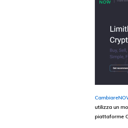
CambiareN
utilizza un m
piattaforme 