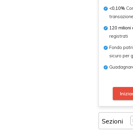
<0,10%
Com
transazion
120 milioni 
registrati
Fondo patr
sicuro per g
Guadagnare
Inizia
Sezioni