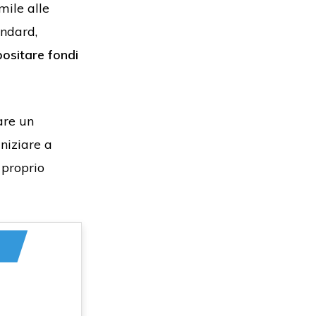
mile alle
andard,
ositare fondi
are un
iniziare a
 proprio