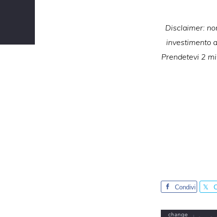
Disclaimer: non
investimento ad
Prendetevi 2 min
Condivi
C
di
d