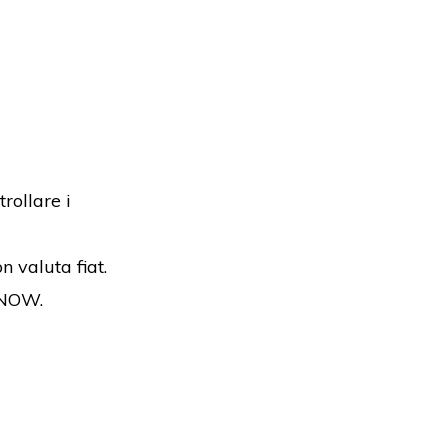
rollare i
n valuta fiat.
eNOW.