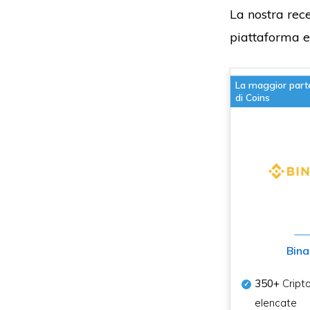
La nostra rece
piattaforma e 
La maggior part
di Coins
Bina
350+
Cript
elencate