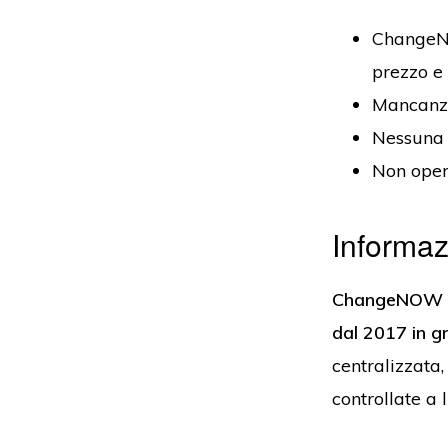
ChangeNO
prezzo e 
Mancanza 
Nessuna 
Non opera
Informa
ChangeNOW è u
dal 2017 in g
centralizzata,
controllate a 