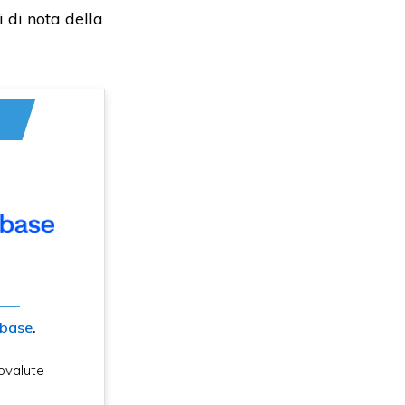
 di nota della
nbase
.
ovalute