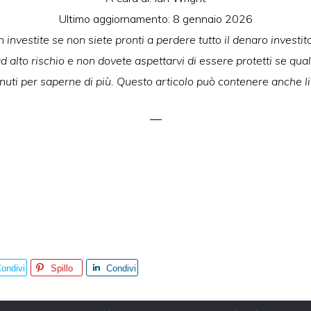
Ultimo aggiornamento:
8 gennaio 2026
 investite se non siete pronti a perdere tutto il denaro investito.
 alto rischio e non dovete aspettarvi di essere protetti se qua
uti per saperne di più. Questo articolo può contenere anche lin
ondivi
Spillo
Condivi
i
di