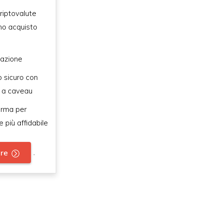
riptovalute
imo acquisto
urazione
 sicuro con
 a caveau
orma per
e più affidabile
.
are