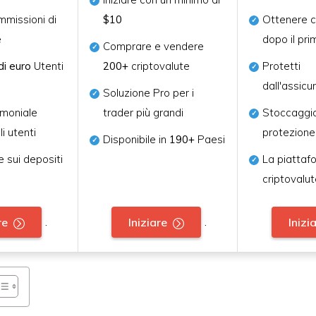
missioni di
$10
Ottenere c
e
dopo il pr
Comprare e vendere
di euro
Utenti
200+
criptovalute
Protetti
dall'assic
Soluzione Pro per i
imoniale
trader più grandi
Stoccaggio
li utenti
protezione
Disponibile in
190+
Paesi
 sui depositi
La piattaf
criptovalut
.
.
re
Iniziare
Inizi