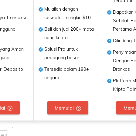
Terdaftar
Mulailah dengan
Dapatkan 
ya Transaksi
sesedikit mungkin
$10
Setelah P
ngguna
Beli dan jual
200+
mata
Pertama 
uang kripto
Dilindungi
 yang Aman
Solusi Pro untuk
Penyimpa
guna
pedagang besar
Dengan Pe
ri Deposito
Tersedia dalam
190+
Brankas
negara
Platform 
Kripto Pal
ai
Memulai
Memu