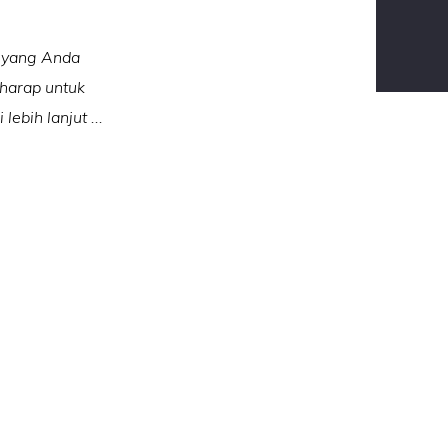
g yang Anda
rharap untuk
ebih lanjut ...