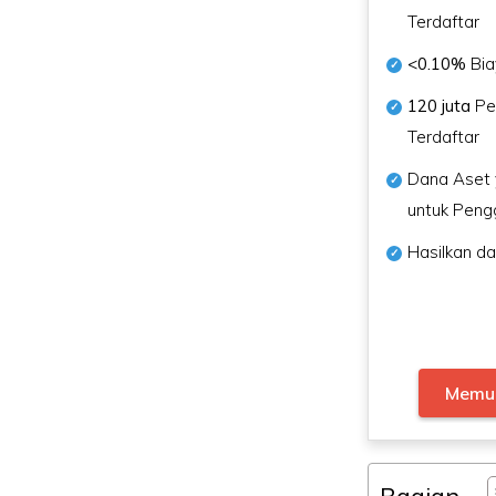
Terdaftar
<0.10%
Bia
120 juta
Pe
Terdaftar
Dana Aset
untuk Peng
Hasilkan da
Memul
Bagian