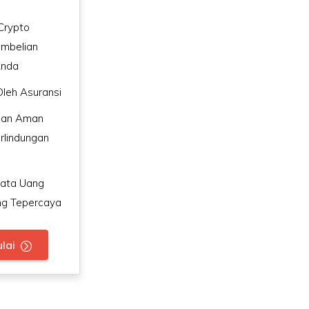
Crypto
embelian
Anda
 Oleh Asuransi
nan Aman
rlindungan
Mata Uang
ing Tepercaya
lai