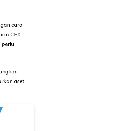
gan cara
tform CEX
 perlu
bungkan
arkan aset