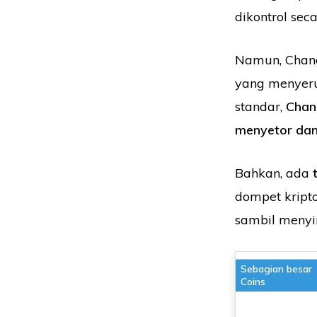
dikontrol sec
Namun, Chan
yang menyerup
standar,
Chang
menyetor dan
Bahkan, ada
dompet kript
sambil menyim
Sebagian besar
Coins