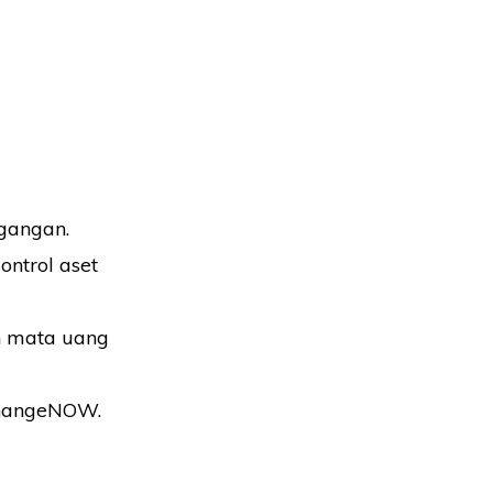
gangan.
ntrol aset
n mata uang
ChangeNOW.