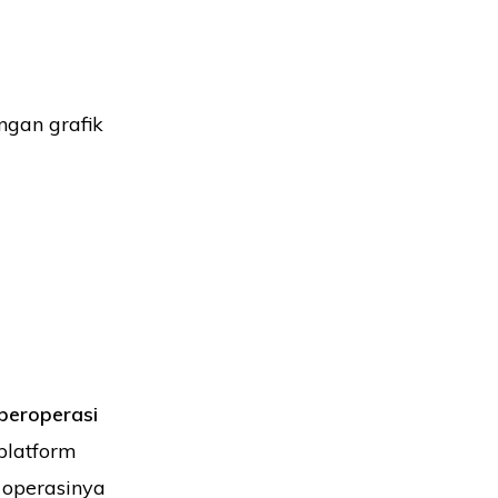
gan grafik
beroperasi
platform
 operasinya