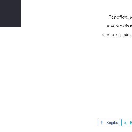
Penafian: 
investasika
dilindungi jik
Bagika
B
n
n