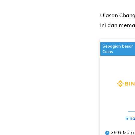
Ulasan Chan
ini dan meman
Sebagian besar
Coins
Bin
350+
Mata 