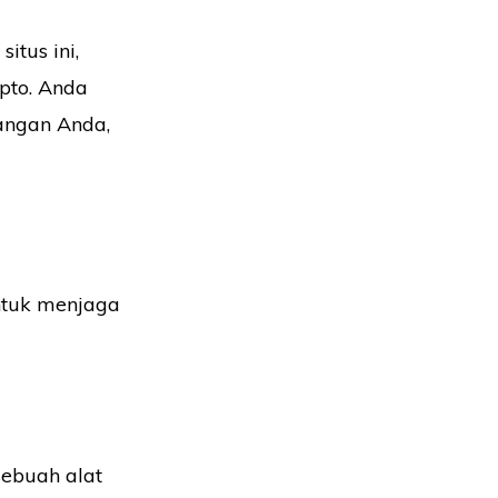
itus ini,
pto. Anda
angan Anda,
ntuk menjaga
ebuah alat