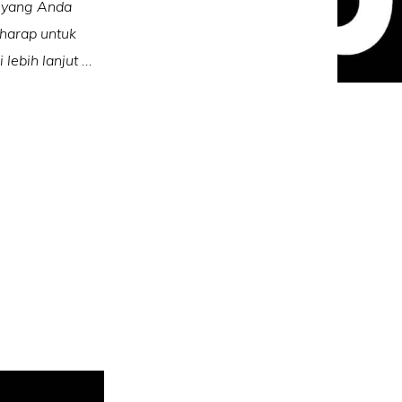
g yang Anda
rharap untuk
ebih lanjut ...