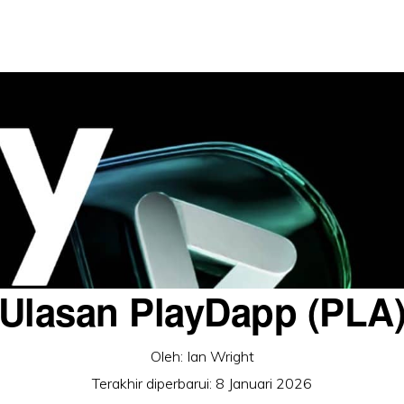
Ulasan PlayDapp (PLA
Oleh:
Ian Wright
Terakhir diperbarui:
8 Januari 2026