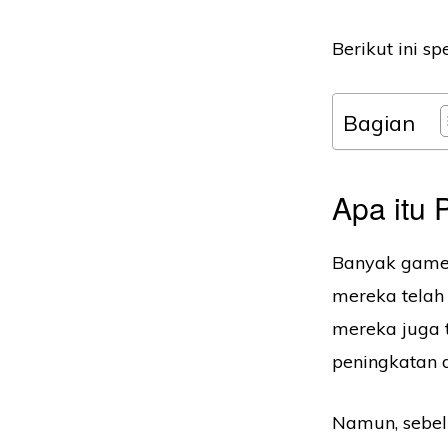
Berikut ini sp
Bagian
Apa itu
Banyak gamer
mereka telah
mereka juga 
peningkatan
Namun, sebel