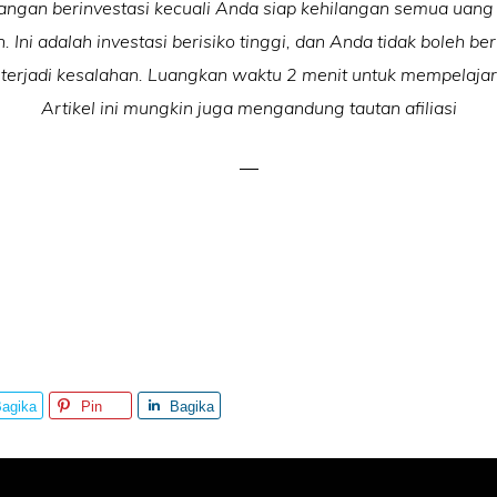
Jangan berinvestasi kecuali Anda siap kehilangan semua uan
n. Ini adalah investasi berisiko tinggi, dan Anda tidak boleh be
a terjadi kesalahan. Luangkan waktu 2 menit untuk mempelajari l
Artikel ini mungkin juga mengandung tautan afiliasi
agika
Pin
Bagika
n