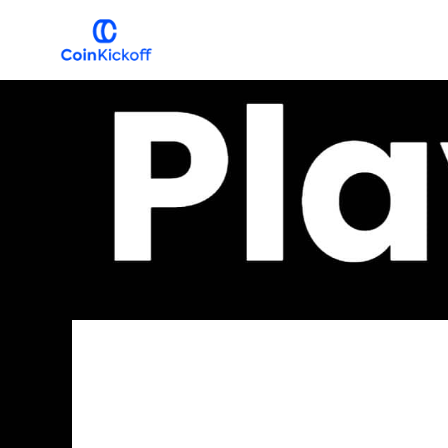
Loncat
Loncat
ke
ke
navigasi
konten
KICKOFF
COIN
utama
utama