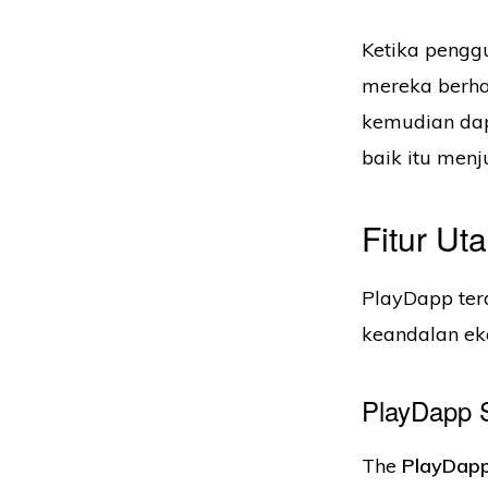
Ketika penggu
mereka berha
kemudian dap
baik itu men
Fitur Ut
PlayDapp ter
keandalan ek
PlayDapp
The
PlayDapp