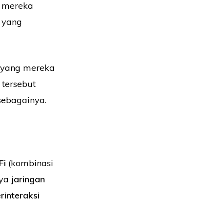
, mereka
 yang
i yang mereka
 tersebut
sebagainya.
Fi
(kombinasi
ya
jaringan
interaksi