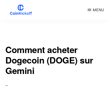
Skip
MENU
to
main
COUP
D'ENVOI
content
DE
LA
PIÈCE
DE
Comment acheter
MONNAIE
Dogecoin (DOGE) sur
Gemini