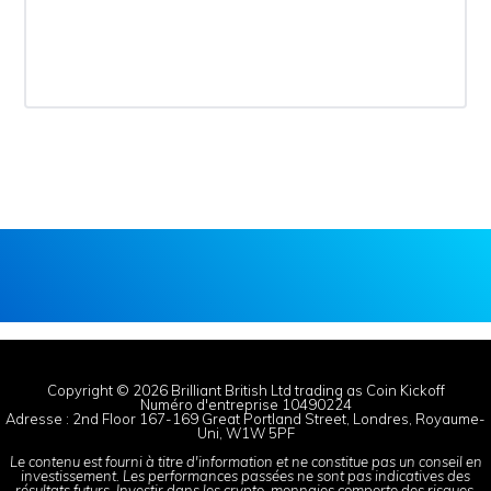
Copyright © 2026 Brilliant British Ltd trading as Coin Kickoff
Numéro d'entreprise 10490224
Adresse : 2nd Floor 167-169 Great Portland Street, Londres, Royaume-
Uni, W1W 5PF
Le contenu est fourni à titre d'information et ne constitue pas un conseil en
investissement. Les performances passées ne sont pas indicatives des
résultats futurs. Investir dans les crypto-monnaies comporte des risques.