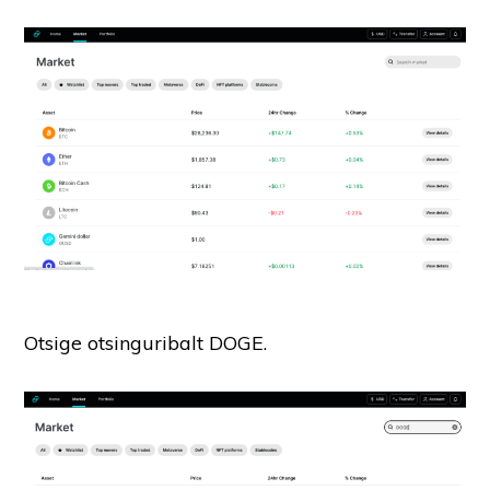
Otsige otsinguribalt DOGE.