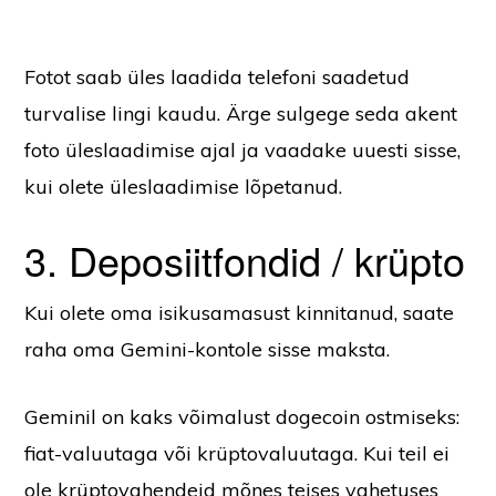
Fotot saab üles laadida telefoni saadetud
turvalise lingi kaudu. Ärge sulgege seda akent
foto üleslaadimise ajal ja vaadake uuesti sisse,
kui olete üleslaadimise lõpetanud.
3. Deposiitfondid / krüpto
Kui olete oma isikusamasust kinnitanud, saate
raha oma Gemini-kontole sisse maksta.
Geminil on kaks võimalust dogecoin ostmiseks:
fiat-valuutaga või krüptovaluutaga. Kui teil ei
ole krüptovahendeid mõnes teises vahetuses