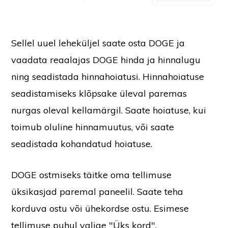
Sellel uuel leheküljel saate osta DOGE ja
vaadata reaalajas DOGE hinda ja hinnalugu
ning seadistada hinnahoiatusi. Hinnahoiatuse
seadistamiseks klõpsake üleval paremas
nurgas oleval kellamärgil. Saate hoiatuse, kui
toimub oluline hinnamuutus, või saate
seadistada kohandatud hoiatuse.
DOGE ostmiseks täitke oma tellimuse
üksikasjad paremal paneelil. Saate teha
korduva ostu või ühekordse ostu. Esimese
tellimuse puhul valige "Üks kord".