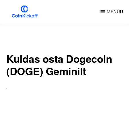
Skip
MENÜÜ
to
main
COIN
AVALÖÖK
content
Kuidas osta Dogecoin
(DOGE) Geminilt