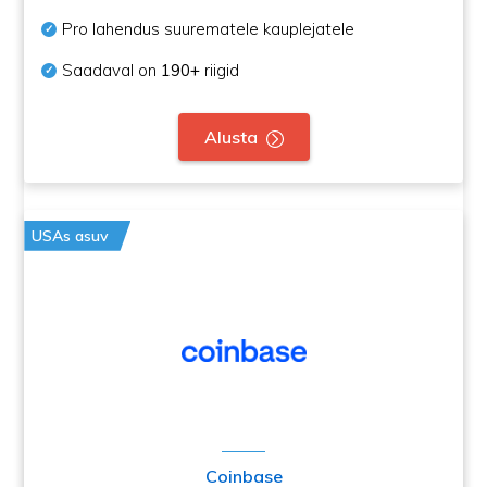
Pro lahendus suurematele kauplejatele
Saadaval on
190+
riigid
Alusta
USAs asuv
Coinbase