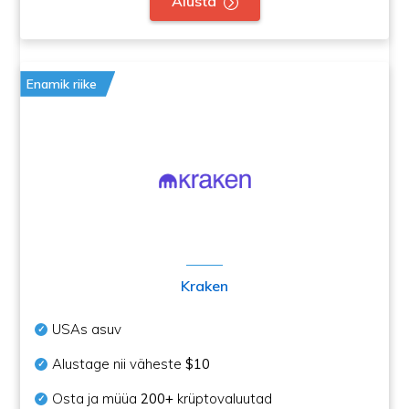
Alusta
Enamik riike
Kraken
USAs asuv
Alustage nii väheste
$10
Osta ja müüa
200+
krüptovaluutad