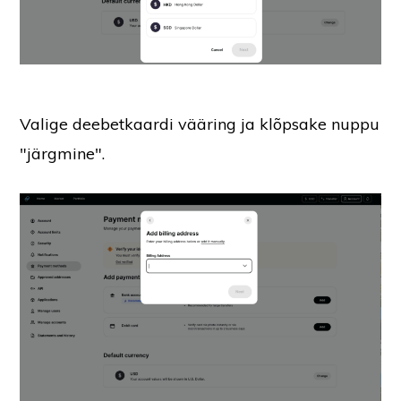
Valige deebetkaardi vääring ja klõpsake nuppu
"järgmine".