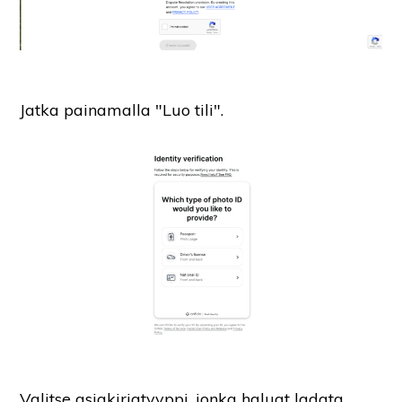
Jatka painamalla "Luo tili".
Valitse asiakirjatyyppi, jonka haluat ladata