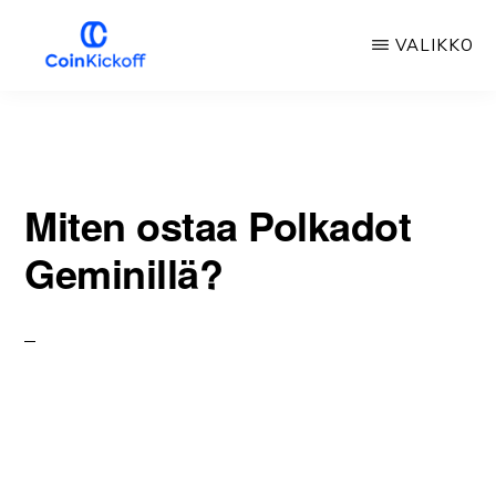
Siirry
VALIKKO
pääsisältöön
COIN
ALOITUSPOTKU
Miten ostaa Polkadot
Geminillä?