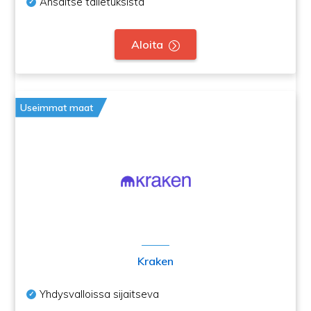
Ansaitse talletuksista
Aloita
Useimmat maat
Kraken
Yhdysvalloissa sijaitseva