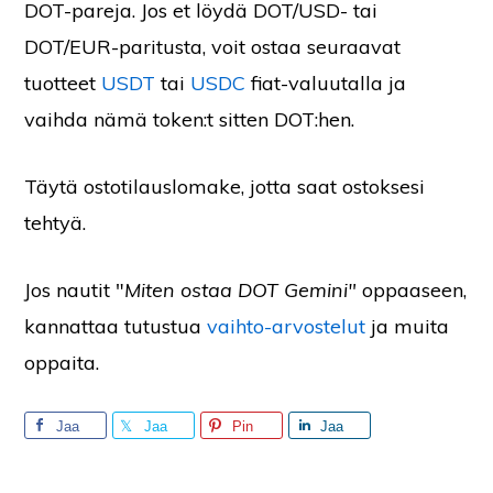
DOT-pareja. Jos et löydä DOT/USD- tai
DOT/EUR-paritusta, voit ostaa seuraavat
tuotteet
USDT
tai
USDC
fiat-valuutalla ja
vaihda nämä token:t sitten DOT:hen.
Täytä ostotilauslomake, jotta saat ostoksesi
tehtyä.
Jos nautit "
Miten ostaa DOT Gemini"
oppaaseen,
kannattaa tutustua
vaihto-arvostelut
ja muita
oppaita.
Jaa
Jaa
Pin
Jaa