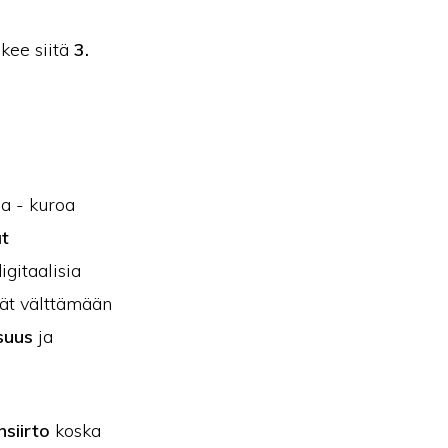
kee siitä
3.
a - kuroa
t
igitaalisia
ivät välttämään
isuus
ja
siirto
koska