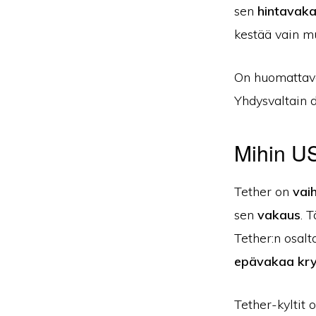
sen
hintavak
kestää vain 
On huomattav
Yhdysvaltain d
Mihin US
Tether on
vai
sen
vakaus
. 
Tether:n osal
epävakaa kry
Tether-kyltit 