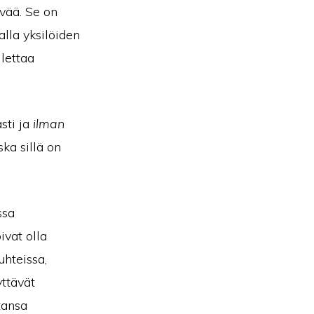
evää. Se on
lla yksilöiden
lettaa
sti ja
ilman
ka sillä on
ssa
ivat olla
hteissa,
yttävät
tansa