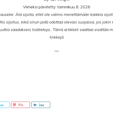
Viimeksi päivitetty:
tammikuu 8, 2026
useke: Älä sijoita, ellet ole valmis menettämään kaikkia sijoit
tis sijoitus, eikä sinun pidä odottaa olevasi suojassa, jos joki
uttia saadaksesi lisätietoja.. Tämä artikkeli saattaa sisältää my
linkkejä
aa
Pin
Jaa