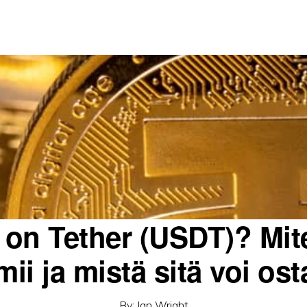
 on Tether (USDT)? Mit
mii ja mistä sitä voi os
By:
Ian Wright