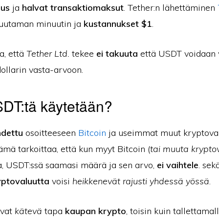
aus
ja
halvat transaktiomaksut
. Tether:n lähettäminen
muutaman minuutin ja
kustannukset $1
.
a, että
Tether Ltd.
tekee
ei takuuta
että USDT voidaan 
ollarin vasta-arvoon.
DT:tä käytetään?
hdettu
osoitteeseen
Bitcoin
ja useimmat muut kryptoval
Tämä tarkoittaa, että kun myyt Bitcoin (
tai muuta krypto
ta, USDT:ssä saamasi määrä ja sen arvo,
ei vaihtele
. sek
ptovaluutta
voisi
heikkenevät rajusti yhdessä yössä
.
ovat
kätevä
tapa
kaupan krypto
, toisin kuin tallettamal