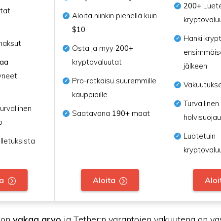
200+
Luete
tat
Aloita niinkin pienellä kuin
kryptovalu
$10
Hanki kryp
maksut
Osta ja myy
200+
ensimmäis
naa
kryptovaluutat
jälkeen
yneet
Pro-ratkaisu suuremmille
Vakuutukse
kauppiaille
Turvallinen
urvallinen
Saatavana
190+
maat
holvisuojau
o
Luotetuin
lletuksista
kryptovalu
ta
Aloita
Aloi
a on
vakaa arvo
ja Tether:n varantojen vakuutena on v