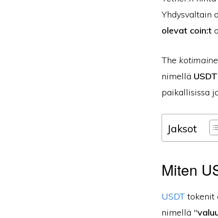
Yhdysvaltain d
olevat coin:t
o
The
kotimaine
nimellä
USDT
paikallisissa j
Jaksot
Miten US
USDT
tokenit 
nimellä "
valu