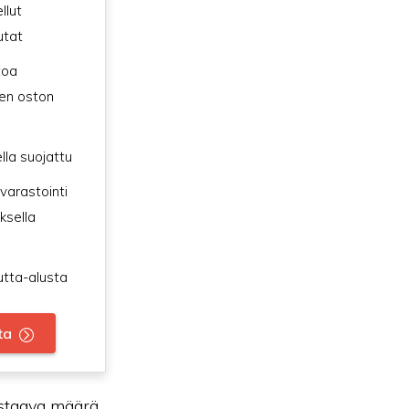
llut
utat
toa
en oston
lla suojattu
 varastointi
ksella
utta-alusta
ta
astaava määrä