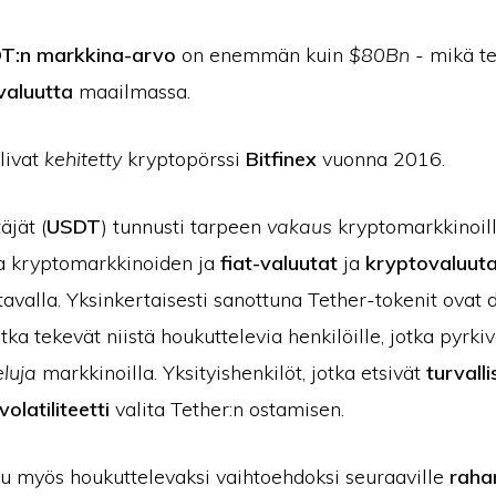
T:n markkina-arvo
on enemmän kuin
$80Bn
- mikä te
valuutta
maailmassa.
olivat
kehitetty
kryptopörssi
Bitfinex
vuonna 2016.
äjät (
USDT
) tunnusti tarpeen
vakaus
kryptomarkkinoill
a kryptomarkkinoiden ja
fiat-valuutat
ja
kryptovaluuta
tavalla. Yksinkertaisesti sanottuna Tether-tokenit ovat d
tka tekevät niistä houkuttelevia henkilöille, jotka pyrk
eluja
markkinoilla. Yksityishenkilöt, jotka etsivät
turvall
olatiliteetti
valita Tether:n ostamisen.
uu myös houkuttelevaksi vaihtoehdoksi seuraaville
rahan