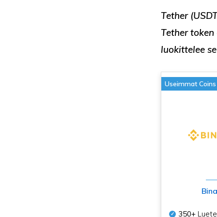
Tether (USDT
Tether token 
luokittelee s
Useimmat Coins
Bin
350+
Luetel