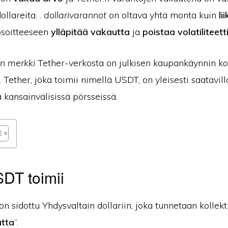
ollareita. .
dollarivarannot
on oltava yhtä monta kuin
li
soitteeseen
ylläpitää vakautta
ja
poistaa volatiliteett
n merkki
Tether-verkosta on julkisen kaupankäynnin k
. Tether, joka toimii nimellä USDT, on yleisesti saatavi
a kansainvälisissä pörsseissä.
DT toimii
on sidottu Yhdysvaltain dollariin, joka tunnetaan kollekti
utta
“.