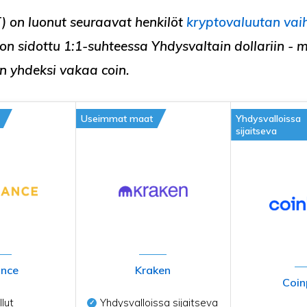
) on luonut seuraavat henkilöt
kryptovaluutan vai
on sidottu 1:1-suhteessa Yhdysvaltain dollariin - 
en yhdeksi
vakaa coin
.
Useimmat maat
Yhdysvalloissa
sijaitseva
ance
Kraken
Coin
lut
Yhdysvalloissa sijaitseva