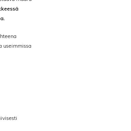
ikkeessä
ia.
ohteena
lla useimmissa
ivisesti