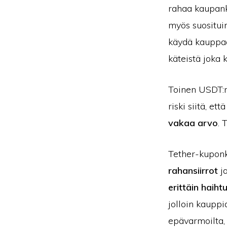
rahaa kaupankä
myös suositui
käydä kauppaa 
käteistä joka k
Toinen USDT:n
riski siitä, e
vakaa arvo
. 
Tether-kuponki
rahansiirrot
j
erittäin haiht
jolloin kauppi
epävarmoilta