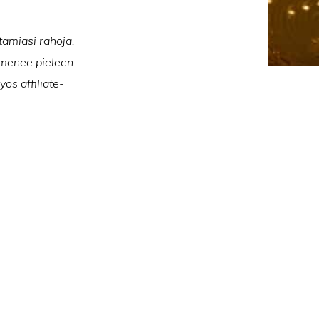
tamiasi rahoja.
n menee pieleen.
ös affiliate-