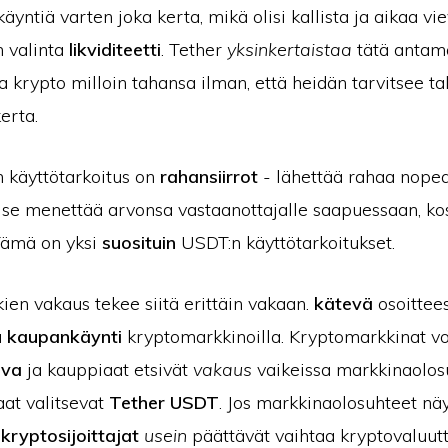
yntiä varten joka kerta, mikä olisi kallista ja aikaa vi
n valinta
likviditeetti
. Tether
yksinkertaistaa
tätä antama
krypto milloin tahansa ilman, että heidän tarvitsee tal
erta.
 käyttötarkoitus on
rahansiirrot
- lähettää rahaa nopea
ttä se menettää arvonsa vastaanottajalle saapuessaan, kos
Tämä on yksi
suosituin
USDT:n käyttötarkoitukset.
en vakaus tekee siitä erittäin vakaan.
kätevä
osoittee
a
kaupankäynti
kryptomarkkinoilla. Kryptomarkkinat vo
uva
ja kauppiaat etsivät
vakaus
vaikeissa markkinaolosu
aat valitsevat
Tether USDT
. Jos markkinaolosuhteet nä
,
kryptosijoittajat
usein
päättävät vaihtaa kryptovaluut