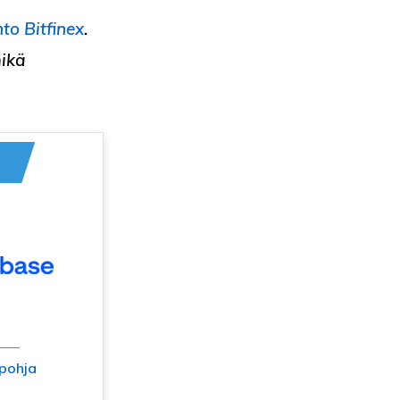
hto
Bitfinex
.
mikä
pohja