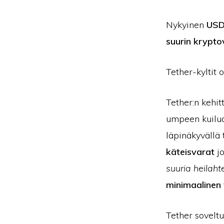
Nykyinen
USD
suurin krypto
Tether-kyltit 
Tether:n kehitt
umpeen kuilu
läpinäkyvällä 
käteisvarat
jo
suuria heilaht
minimaalinen v
Tether sovelt