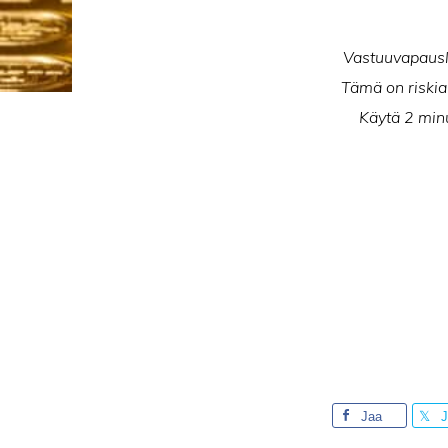
Vastuuvapausla
Tämä on riskial
Käytä 2 minu
Jaa
J