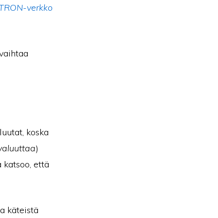
TRON-verkko
vaihtaa
uutat, koska
valuuttaa
)
ä katsoo, että
la käteistä