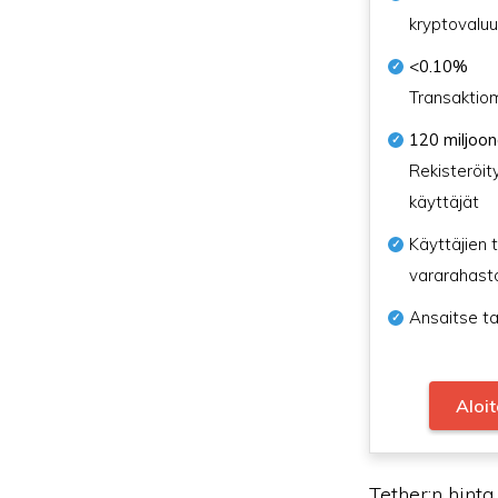
kryptovaluu
<0.10%
Transaktio
120 miljoo
Rekisteröit
käyttäjät
Käyttäjien t
vararahast
Ansaitse ta
Aloi
Tether:n hint