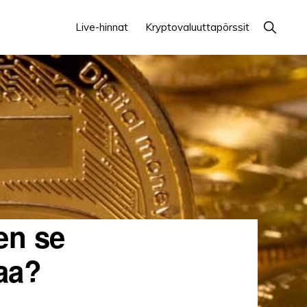
Näytä
Live-hinnat
Kryptovaluuttapörssit
haku
en se
taa?