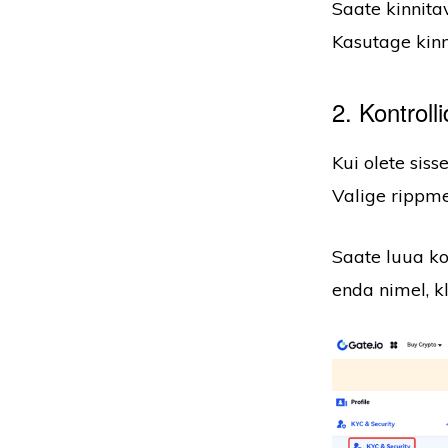
Saate kinnitav
Kasutage kinn
2. Kontroll
Kui olete siss
Valige rippme
Saate luua ko
enda nimel, kl