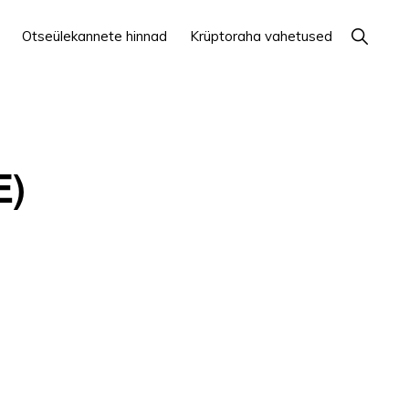
Näita
Otseülekannete hinnad
Krüptoraha vahetused
otsingut
E)