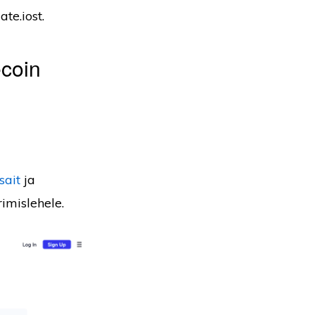
te.iost.
coin
sait
ja
rimislehele.