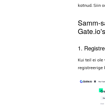
katnud. Siin 
Samm-sa
Gate.io's
1. Registre
Kui teil ei ol
registreerige 