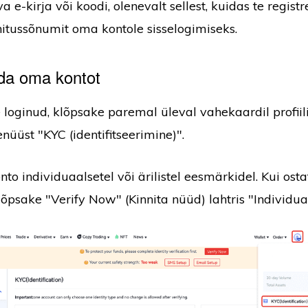
a e-kirja või koodi, olenevalt sellest, kuidas te registr
itussõnumit oma kontole sisselogimiseks.
ida oma kontot
e loginud, klõpsake paremal üleval vahekaardil profiili
nüüst "KYC (identifitseerimine)".
nto individuaalsetel või ärilistel eesmärkidel. Kui os
õpsake "Verify Now" (Kinnita nüüd) lahtris "Individual"