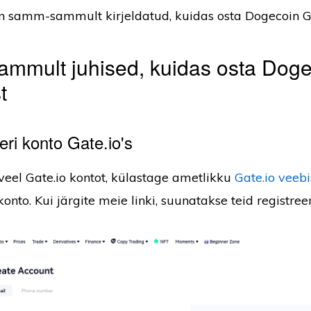
on samm-sammult kirjeldatud, kuidas osta Dogecoin Ga
mmult juhised, kuidas osta Doge
t
eri konto Gate.io's
e veel Gate.io kontot, külastage ametlikku
Gate.io veebi
konto. Kui järgite meie linki, suunatakse teid registree