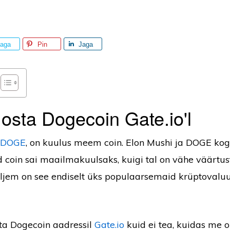
aga
Pin
Jaga
osta Dogecoin Gate.io'l
DOGE
, on kuulus meem coin. Elon Mushi ja DOGE ko
 coin sai maailmakuulsaks, kuigi tal on vähe väärtust
iljem on see endiselt üks populaarsemaid krüptovalu
sta Dogecoin aadressil
Gate.io
kuid ei tea, kuidas me 