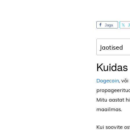
Jaga
J
Jaotised
Kuidas 
Dogecoin
, või
propageeritud
Mitu aastat h
maailmas.
Kui soovite o