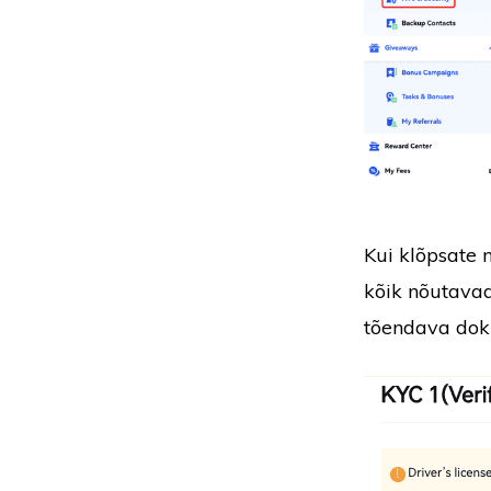
Kui klõpsate 
kõik nõutavad
tõendava doku