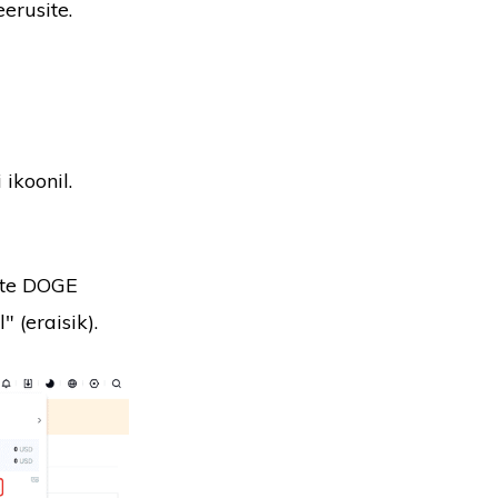
eerusite.
 ikoonil.
tate DOGE
 (eraisik).