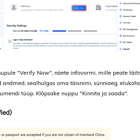
nupule "Verify Now", näete infovormi, mille peate täit
 andmed, sealhulgas oma täisnimi, sünniaeg, elukohari
mendi tüüp. Klõpsake nuppu "Kinnita ja saada".