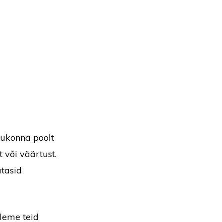
gukonna poolt
 või väärtust.
utasid
oleme teid