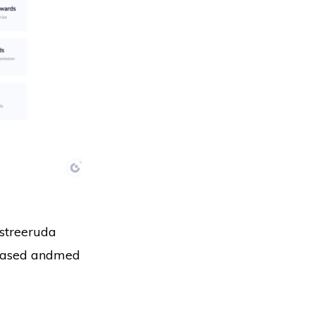
istreeruda
kohased andmed