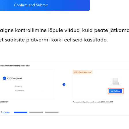
ialgne kontrollimine lõpule viidud, kuid peate jätka
 et saaksite platvormi kõiki eeliseid kasutada.