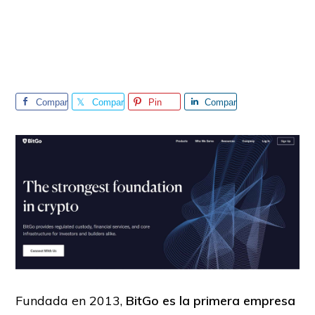
Compar
Compar
Pin
Compar
tir
tir
tir
Fundada en 2013,
BitGo es la primera empresa