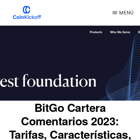
Ir
MENÚ
al
contenido
INICIO
DE
principal
LA
MONEDA
BitGo Cartera
Comentarios 2023:
Tarifas, Características,