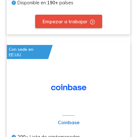
Disponible en
190+
países
Empezar a trabajar
Con sede en
EE.UU.
Coinbase
200+
Lista de criptomonedas