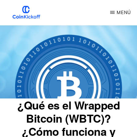
Ir
MENÚ
al
contenido
INICIO
DE
principal
LA
MONEDA
¿Qué es el Wrapped
Bitcoin (WBTC)?
¿Cómo funciona y