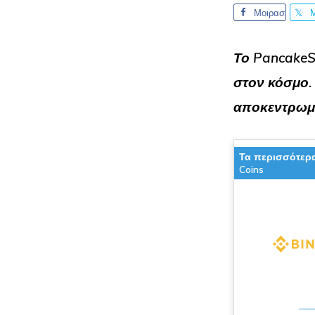
Μοιρασ
τείτε το
τ
Το PancakeS
στον κόσμο
αποκεντρωμέ
Τα περισσότερ
Coins