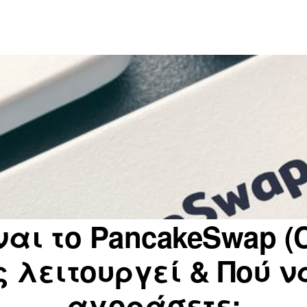
ίναι το PancakeSwap (
 λειτουργεί & Πού ν
αγοράσετε;