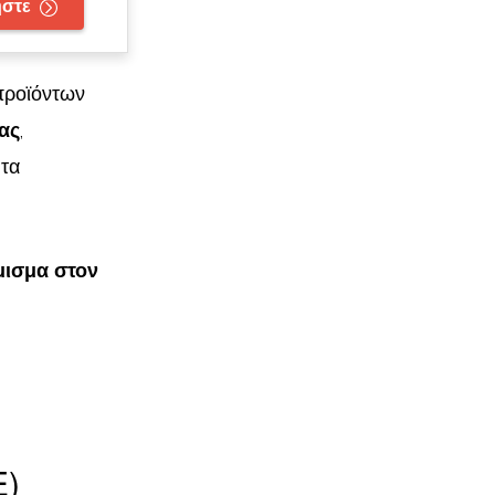
ήστε
προϊόντων
ας
,
 τα
μισμα στον
E)