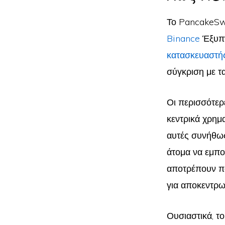
Το PancakeSwa
Binance
Έξυπν
κατασκευαστή
σύγκριση με τ
Οι περισσότε
κεντρικά χρημ
αυτές συνήθως
άτομα να εμπο
αποτρέπουν πο
για αποκεντρω
Ουσιαστικά, τ