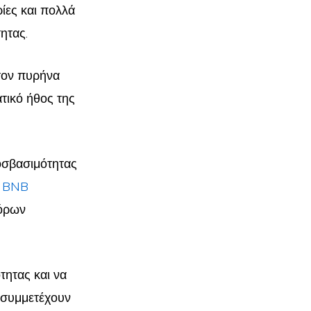
ίες και πολλά
ητας.
τον πυρήνα
τικό ήθος της
οσβασιμότητας
.
BNB
φόρων
τητας και να
 συμμετέχουν