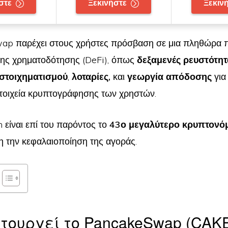
στε
Ξεκινήστε
Ξεκιν
ap παρέχει στους χρήστες πρόσβαση σε μια πληθώρα 
ης χρηματοδότησης (DeFi), όπως
δεξαμενές ρευστότητ
στοιχηματισμού
,
λοταρίες,
και
γεωργία απόδοσης
για
τοιχεία κρυπτογράφησης των χρηστών.
 είναι επί του παρόντος το
43ο μεγαλύτερο κρυπτονό
 την κεφαλαιοποίηση της αγοράς.
τουργεί το PancakeSwap (CAK