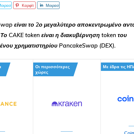
Μοιρασ
Καρφίτ
Μοιρασ
είτε το
σα
τείτε το
wap είναι το 2ο μεγαλύτερο αποκεντρωμένο αντ
.
Το CAKE token είναι η διακυβέρνηση token του
νου χρηματιστηρίου PancakeSwap (DEX).
α
Οι περισσότερες
Με έδρα τις ΗΠ
χώρες
Coi