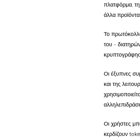
πλατφόρμα, τη
άλλα προϊόντα
Το πρωτόκολλο
του - διατηρώ
κρυπτογράφησ
Οι έξυπνες συ
και της λειτο
χρησιμοποιείτ
αλληλεπιδράσ
Οι χρήστες μπ
κερδίζουν tok