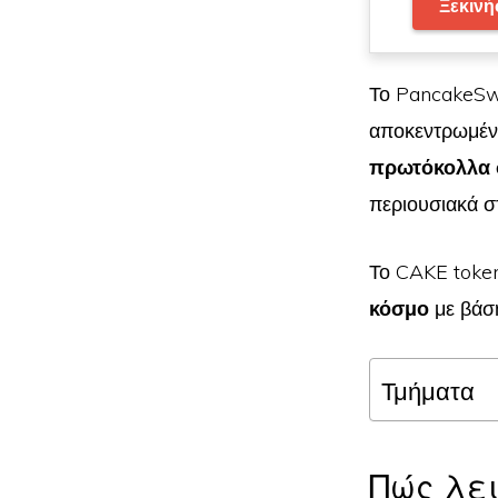
Ξεκινή
Το PancakeSw
αποκεντρωμέν
πρωτόκολλα 
περιουσιακά σ
Το CAKE token
κόσμο
με βάση
Τμήματα
Πώς λει