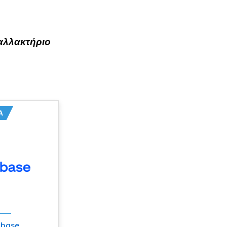
αλλακτήριο
Α
nbase