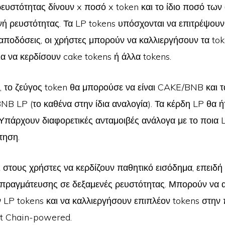
ευστότητας δίνουν x ποσό x token και το ίδιο ποσό των
ενή ρευστότητας. Τα LP tokens υπόσχονται να επιτρέψου
αποδόσεις, οι χρήστες μπορούν να καλλιεργήσουν τα to
ια να κερδίσουν cake tokens ή άλλα tokens.
, το ζεύγος token θα μπορούσε να είναι CAKE/BNB και τ
B LP (το καθένα στην ίδια αναλογία). Τα κέρδη LP θα ήτ
. Υπάρχουν διαφορετικές ανταμοιβές ανάλογα με το ποια 
τηση.
ι στους χρήστες να κερδίζουν παθητικό εισόδημα, επειδή
ιαπραγμάτευσης σε δεξαμενές ρευστότητας. Μπορούν να
 LP tokens και να καλλιεργήσουν επιπλέον tokens στην
t Chain-powered.