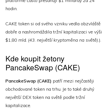
platformě často přesahují $1 miliardy za 24
hodin.
CAKE token si od svého vzniku vedla obzvláště
dobře a nashromáždila tržní kapitalizaci ve výši
$1,80 mld.
(43. největší kryptoměna na světě).
).
Kde koupit žetony
PancakeSwap (CAKE)
PancakeSwap (CAKE)
patří mezi nejčastěji
obchodované token na trhu. Je to také druhý
největší DEX token na světě podle tržní
kapitalizace.