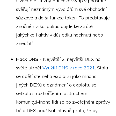
Uživatelé služby PancakeSwap v podstatě
svěřují neznámým vývojářům své obchodní,
sázkové a další funkce token. To představuje
značné riziko, pokud dojde ke ztrátě
jakýchkoli aktiv v důsledku hacknutí nebo
zneužití.
Hack DNS
- Největší 2. největší DEX na
světě utrpěl
Využití DNS v roce 2021
. Stala
se obětí stejného exploitu jako mnoho
jiných DEXů a oznámení o exploitu se
setkalo s rozhořčením a strachem
komunity.Mnoho lidí se po zveřejnění zprávy
bálo DEX používat, hlavně proto, že by