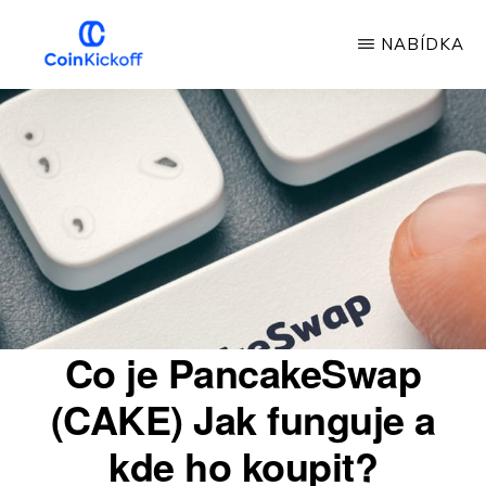
Přeskočit
NABÍDKA
na
hlavní
COIN
VÝKOP
obsah
Co je PancakeSwap
(CAKE) Jak funguje a
kde ho koupit?