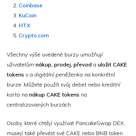
Coinbase
KuCoin
HTX
Crypto.com
Všechny výše uvedené burzy umožňují
uživatelům
nákup, prodej, převod
a
uložit CAKE
tokens
v a
digitální peněženka
na konkrétní
burze. Můžete použít svůj
debet
nebo
kreditní
karta
na
nákup CAKE tokens
na
centralizovaných burzách.
Osoby, které chtějí využívat PancakeSwap DEX,
musejí také převést své CAKE nebo BNB token