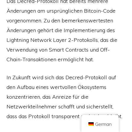
Das Decred-Protokoll hat bereits mehrere
Änderungen am ursprünglichen Bitcoin-Code
vorgenommen. Zu den bemerkenswertesten
Änderungen gehört die Implementierung des
Copyright © 2026 Brilliant British Ltd handelnd als Coin Kickoff
Lightning Network Layer 2-Protokolls, das die
Firmennummer 10490224
Anschrift: 2nd Floor 167-169 Great Portland Street, London, Vereinigtes
Königreich, W1W 5PF
Verwendung von Smart Contracts und Off-
Der Inhalt dient zu Informationszwecken und stellt keine Anlageberatung
Chain-Transaktionen ermöglicht hat.
dar. Die Wertentwicklung in der Vergangenheit ist kein Indikator für
zukünftige Ergebnisse. Investitionen in Kryptowährungen sind mit Risiken
verbunden.
Kryptowährungen werden nicht von der britischen Finanzaufsichtsbehörde
In Zukunft wird sich das Decred-Protokoll auf
(Financial Conduct Authority) reguliert und unterliegen nicht dem Schutz
durch das britische Entschädigungssystem für Finanzdienstleistungen
(Financial Services Compensation Scheme) oder dem Zuständigkeitsbereich
den Aufbau eines wertvollen Ökosystems
des britischen Financial Ombudsman Service. Investitionen in
Kryptowährungen sind mit Risiken verbunden und Kryptowährungen
konzentrieren, das Anreize für die
können an Wert gewinnen oder ganz oder teilweise an Wert verlieren. Auf
Gewinne aus dem Verkauf von Kryptowährungen kann eine
Kapitalertragssteuer anfallen.
Netzwerkteilnehmer schafft und sicherstellt,
STARTSEITE
ÜBER
DATENSCHUTZBESTIMMUNGEN
KONTAKT
dass das Protokoll transparent und sicher bleibt.
German