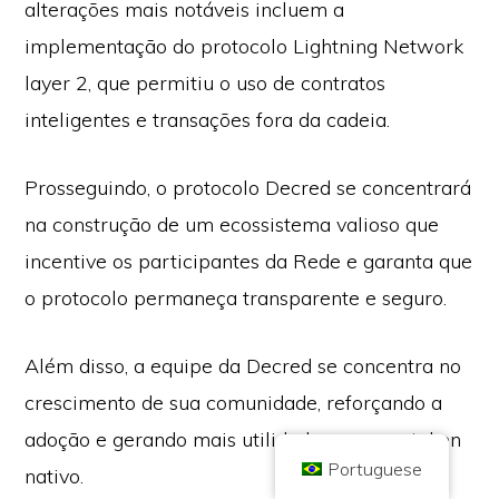
alterações mais notáveis incluem a
implementação do protocolo Lightning Network
layer 2, que permitiu o uso de contratos
inteligentes e transações fora da cadeia.
Direitos autorais © 2026 Brilliant British Ltd, negociando como Coin
Kickoff
Empresa número 10490224
Prosseguindo, o protocolo Decred se concentrará
Endereço: 2nd Floor 167-169 Great Portland Street, Londres, Reino
Unido, W1W 5PF
na construção de um ecossistema valioso que
O conteúdo é para fins informativos e não é um conselho de investimento. O
desempenho passado não é indicativo de resultados futuros. Investir em
incentive os participantes da Rede e garanta que
moedas criptográficas vem com risco.
A moeda criptográfica não é regulamentada pela Autoridade de Conduta
o protocolo permaneça transparente e seguro.
Financeira do Reino Unido e não está sujeita à proteção sob o Esquema de
Compensação de Serviços Financeiros do Reino Unido ou dentro do escopo
da jurisdição do Serviço de Ombudsman Financeiro do Reino Unido. O
investimento em moeda criptográfica vem com risco e a moeda criptográfica
Além disso, a equipe da Decred se concentra no
pode ganhar em valor, ou perder algum ou todo o valor. O imposto sobre
ganhos de capital pode ser aplicável aos lucros das vendas em moeda
criptográfica.
crescimento de sua comunidade, reforçando a
INÍCIO
SOBRE
POLÍTICA DE PRIVACIDADE
CONTATE-NOS
adoção e gerando mais utilidade para seu token
Portuguese
nativo.