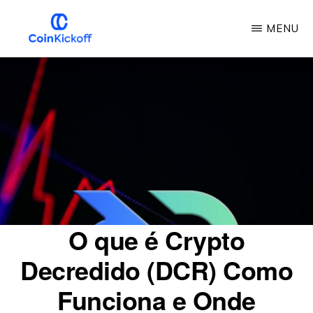
Pular
MENU
para
o
COIN
INÍCIO
conteúdo
principal
O que é Crypto
Decredido (DCR) Como
Funciona e Onde