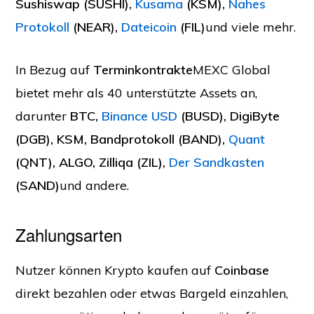
Sushiswap (SUSHI),
Kusama
(KSM),
Nahes
Protokoll
(NEAR),
Dateicoin
(FIL)
und viele mehr.
In Bezug auf
Terminkontrakte
MEXC Global
bietet mehr als 40 unterstützte Assets an,
darunter
BTC,
Binance USD
(BUSD), DigiByte
(DGB), KSM, Bandprotokoll (BAND),
Quant
(QNT), ALGO, Zilliqa (ZIL),
Der Sandkasten
(SAND)
und andere.
Zahlungsarten
Nutzer können Krypto kaufen auf
Coinbase
direkt bezahlen oder etwas Bargeld einzahlen,