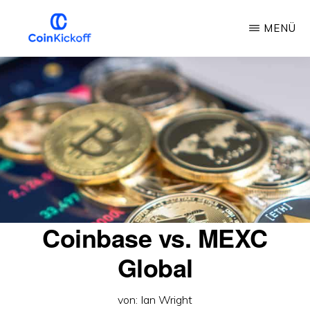
Zum
MENÜ
Hauptinhalt
springen
MÜNZANSTOSS
Coinbase vs. MEXC
Global
von:
Ian Wright