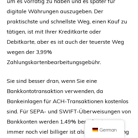
um es vorrätig zu haben und es später für
digitale Währungen auszugeben. Der
praktischste und schnellste Weg, einen Kauf zu
tätigen, ist mit Ihrer Kreditkarte oder
Copyright © 2026 Brilliant British Ltd handelnd als Coin Kickoff
Debitkarte, aber es ist auch der teuerste Weg
Firmennummer 10490224
Anschrift: 2nd Floor 167-169 Great Portland Street, London, Vereinigtes
Königreich, W1W 5PF
wegen der 3,99%
Der Inhalt dient zu Informationszwecken und stellt keine Anlageberatung
Zahlungskartenbearbeitungsgebühr.
dar. Die Wertentwicklung in der Vergangenheit ist kein Indikator für
zukünftige Ergebnisse. Investitionen in Kryptowährungen sind mit Risiken
verbunden.
Kryptowährungen werden nicht von der britischen Finanzaufsichtsbehörde
Sie sind besser dran, wenn Sie eine
(Financial Conduct Authority) reguliert und unterliegen nicht dem Schutz
durch das britische Entschädigungssystem für Finanzdienstleistungen
(Financial Services Compensation Scheme) oder dem Zuständigkeitsbereich
Bankkontotransaktion verwenden, da
des britischen Financial Ombudsman Service. Investitionen in
Kryptowährungen sind mit Risiken verbunden und Kryptowährungen
Bankeinlagen für ACH-Transaktionen kostenlos
können an Wert gewinnen oder ganz oder teilweise an Wert verlieren. Auf
Gewinne aus dem Verkauf von Kryptowährungen kann eine
Kapitalertragssteuer anfallen.
sind. Für SEPA- und SWIFT-Überweisungen von
STARTSEITE
ÜBER
DATENSCHUTZBESTIMMUNGEN
KONTAKT
Bankkonten werden 1,49% berechnet, was
German
immer noch viel billiger ist als die Verwendung