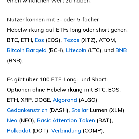
einen wirklichen Wert zu haben.
Nutzer können mit 3- oder 5-facher
Hebelwirkung auf ETFs long oder short gehen.
BTC, ETH,
Eos
(EOS),
Tezos
(XTZ), ATOM,
Bitcoin Bargeld
(BCH),
Litecoin
(LTC), und
BNB
(BNB)
.
Es gibt
über 100 ETF-Long- und Short-
Optionen ohne Hebelwirkung
mit
BTC, EOS,
ETH, XRP, DOGE,
Algorand
(ALGO),
Gedankenstrich
(DASH),
Stellar
Lumen (XLM),
Neo
(NEO),
Basic Attention Token
(BAT),
Polkadot
(DOT),
Verbindung
(COMP),