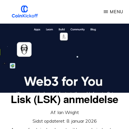
Gå
MENU
til
hovedindhold
COIN
KICKOFF
Lisk (LSK) anmeldelse
Af:
Ian Wright
Sidst opdateret:
8. januar 2026