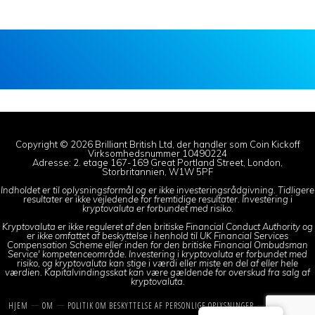
Copyright © 2026 Brilliant British Ltd, der handler som Coin Kickoff
Virksomhedsnummer 10490224
Adresse: 2. etage 167-169 Great Portland Street, London,
Storbritannien, W1W 5PF
Indholdet er til oplysningsformål og er ikke investeringsrådgivning. Tidligere
resultater er ikke vejledende for fremtidige resultater. Investering i
kryptovaluta er forbundet med risiko.
Kryptovaluta er ikke reguleret af den britiske Financial Conduct Authority og
er ikke omfattet af beskyttelse i henhold til UK Financial Services
Compensation Scheme eller inden for den britiske Financial Ombudsman
Service' kompetenceområde. Investering i kryptovaluta er forbundet med
risiko, og kryptovaluta kan stige i værdi eller miste en del af eller hele
værdien. Kapitalvindingsskat kan være gældende for overskud fra salg af
kryptovaluta.
HJEM
OM
POLITIK OM BESKYTTELSE AF PERSONLIGE OPLYSNINGER
KONTAKT OS