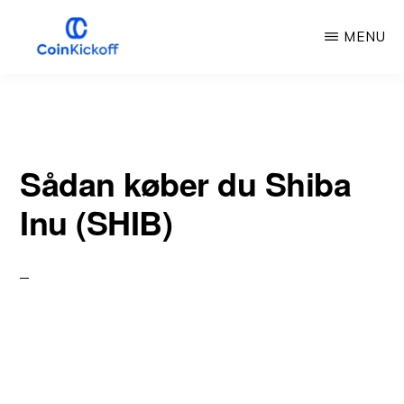
Gå
MENU
til
hovedindhold
COIN
KICKOFF
Sådan køber du Shiba
Inu (SHIB)