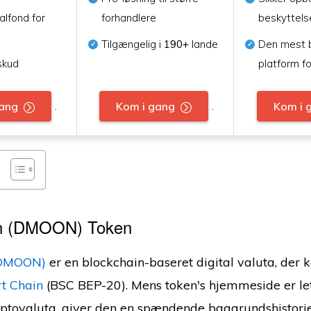
alfond for
forhandlere
beskyttels
Tilgængelig i
190+
lande
Den mest 
skud
platform f
.
.
gang
Kom i gang
Kom i 
n (DMOON) Token
(DMOON)
er en blockchain-baseret digital valuta, der 
t Chain
(BSC BEP-20). Mens token's hjemmeside er let
tovaluta, giver den en spændende baggrundshistorie 