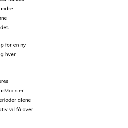
 andre
nne
det.
p for en ny
og hver
eres
larMoon er
erioder alene
tiv vil få over