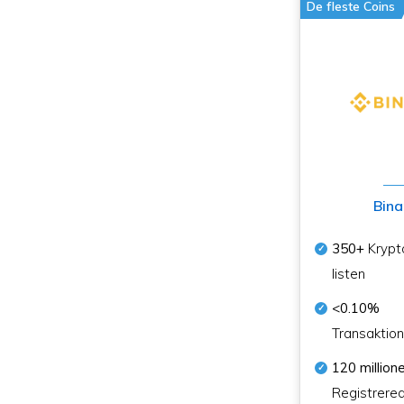
De fleste Coins
Bina
350+
Krypt
listen
<0.10%
Transaktio
120 million
Registrere