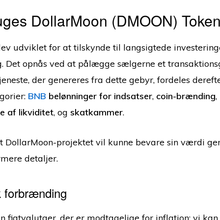
uges DollarMoon (DMOON) Token 
v udviklet for at tilskynde til langsigtede investerin
. Det opnås ved at pålægge sælgerne et transaktion
eneste, der genereres fra dette gebyr, fordeles dereft
gorier:
BNB
belønninger for indsatser
,
coin-brænding
,
e af likviditet
, og
skatkammer
.
 at DollarMoon-projektet vil kunne bevare sin værdi ge
mere detaljer.
 forbrænding
n fiatvalutaer, der er modtagelige for inflation; vi kan