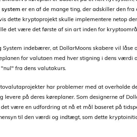
 system
er en af de mange ting, der adskiller den fra
vis dette kryptoprojekt skulle implementere netop de
le det være det første af sin art inden for kryptoområ
 System indebærer, at DollarMoons skabere vil låse o
replanen for valutaen med hver stigning i dens værdi 
t "nul" fra dens valutakurs.
ptovalutaprojekter har problemer med at overholde d
 og levere på deres køreplaner. Som designerne af Dol
n det være en udfordring at nå et mål baseret på tidsp
ensyn til den værdi og indtægt, som dette kryptoinitia