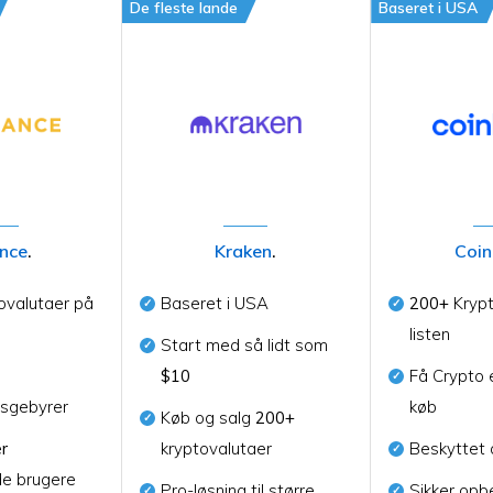
De fleste lande
Baseret i USA
nce
.
Kraken
.
Coi
ovalutaer på
Baseret i USA
200+
Krypt
listen
Start med så lidt som
$10
Få Crypto e
nsgebyrer
køb
Køb og salg
200+
er
kryptovalutaer
Beskyttet a
de brugere
Pro-løsning til større
Sikker opb