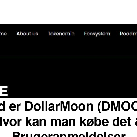
d er DollarMoon (DMO
Hvor kan man købe det 
Brugeranmeldelser