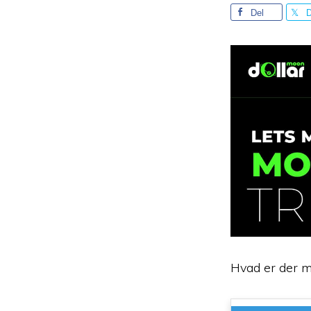
Del
D
Hvad er der m