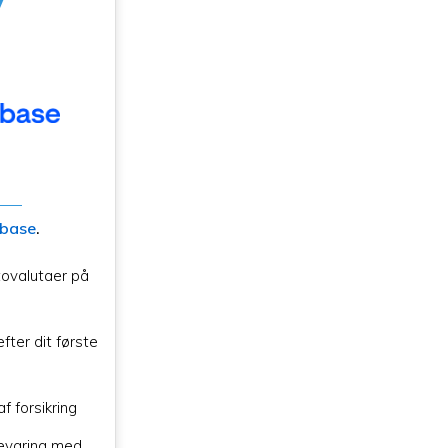
nbase
.
ovalutaer på
fter dit første
f forsikring
evaring med