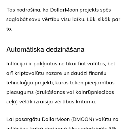
Tas nodrošina, ka DollarMoon projekts spēs
saglabāt savu vērtību visu laiku. Lūk, sīkāk par
to.
Automātiska dedzināšana
Inflācijai ir pakļautas ne tikai fiat valūtas, bet
arī kriptovalūtu nozare un daudzi finanšu
tehnoloģiju projekti, kuros token pieejamības
pieaugums (drukāšanas vai kalnrūpniecības
ceļā) vēlāk izraisīja vērtības kritumu.
Lai pasargātu DollarMoon (DMOON) valūtu no
inflācijas, katrā darījumā tiks sadedzināts 3%