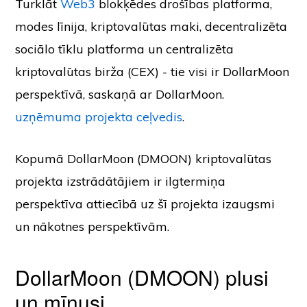
Turklāt
Web3
blokķēdes drošības platforma,
modes līnija, kriptovalūtas maki, decentralizēta
sociālo tīklu platforma un centralizēta
kriptovalūtas birža (CEX) - tie visi ir DollarMoon
perspektīvā, saskaņā ar DollarMoon.
uzņēmuma projekta ceļvedis
.
Kopumā DollarMoon (DMOON) kriptovalūtas
projekta izstrādātājiem ir ilgtermiņa
perspektīva attiecībā uz šī projekta izaugsmi
un nākotnes perspektīvām.
DollarMoon (DMOON) plusi
un mīnusi