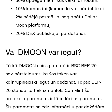
50% apdegumiem, kas veikti ar rokām;
10% komandai (komanda var pārdot tikai
2% pēdējā posmā, lai saglabātu Dollar
Moon platformu);
20% DEX publiskajai pārdošanai.
Vai DMOON var iegūt?
Tā kā DMOON coins pamatā ir BSC BEP-20,
nav pārsteigums, ka šos token var
kalnrūpnieciski iegūt un dedzināt. Tāpēc BEP-
20 standartā tiek izmantots
Can Mint
šā
protokola parametrs ir tā inflācijas parametrs.
Šis parametrs sniedz informāciju par dažādām