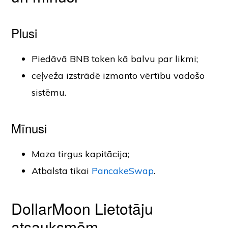
Plusi
Piedāvā BNB token kā balvu par likmi;
ceļveža izstrādē izmanto vērtību vadošo
sistēmu.
Mīnusi
Maza tirgus kapitācija;
Atbalsta tikai
PancakeSwap
.
DollarMoon Lietotāju
atsauksmēm