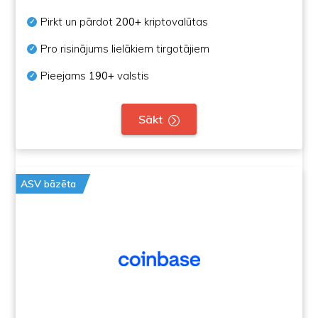
Pirkt un pārdot
200+
kriptovalūtas
Pro risinājums lielākiem tirgotājiem
Pieejams
190+
valstis
Sākt
ASV bāzēta