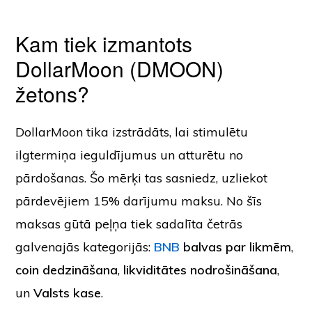
Kam tiek izmantots
DollarMoon (DMOON)
žetons?
DollarMoon tika izstrādāts, lai stimulētu
ilgtermiņa ieguldījumus un atturētu no
pārdošanas. Šo mērķi tas sasniedz, uzliekot
pārdevējiem 15% darījumu maksu. No šīs
maksas gūtā peļņa tiek sadalīta četrās
galvenajās kategorijās:
BNB
balvas par likmēm
,
coin dedzināšana
,
likviditātes nodrošināšana
,
un
Valsts kase
.