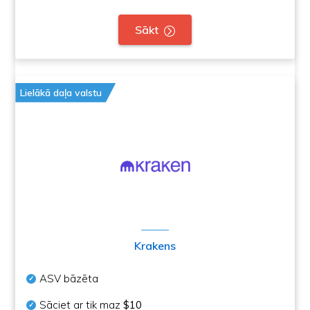
Sākt
Lielākā daļa valstu
Krakens
ASV bāzēta
Sāciet ar tik maz
$10