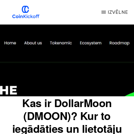
Pāriet
IZVĒLNE
uz
galveno
MONĒTU
IZLAIŠANAS
saturu
SĀKUMS
Kas ir DollarMoon
(DMOON)? Kur to
iegādāties un lietotāju