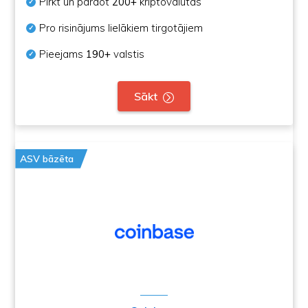
Pirkt un pārdot
200+
kriptovalūtas
Pro risinājums lielākiem tirgotājiem
Pieejams
190+
valstis
Sākt
ASV bāzēta