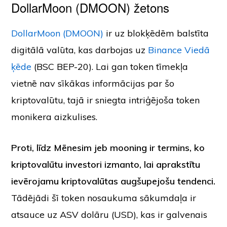
DollarMoon (DMOON) žetons
DollarMoon (DMOON)
ir uz blokķēdēm balstīta
digitālā valūta, kas darbojas uz
Binance Viedā
ķēde
(BSC BEP-20). Lai gan token tīmekļa
vietnē nav sīkākas informācijas par šo
kriptovalūtu, tajā ir sniegta intriģējoša token
monikera aizkulises.
Proti, līdz Mēnesim jeb mooning ir termins, ko
kriptovalūtu investori izmanto, lai aprakstītu
ievērojamu kriptovalūtas augšupejošu tendenci.
Tādējādi šī token nosaukuma sākumdaļa ir
atsauce uz ASV dolāru (USD), kas ir galvenais