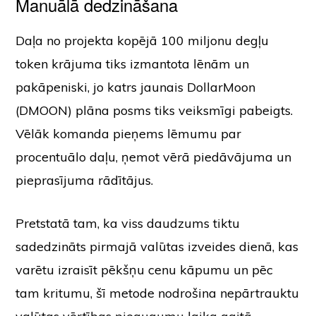
Manuālā dedzināšana
Daļa no projekta kopējā 100 miljonu degļu
token krājuma tiks izmantota lēnām un
pakāpeniski, jo katrs jaunais DollarMoon
(DMOON) plāna posms tiks veiksmīgi pabeigts.
Vēlāk komanda pieņems lēmumu par
procentuālo daļu, ņemot vērā piedāvājuma un
pieprasījuma rādītājus.
Pretstatā tam, ka viss daudzums tiktu
sadedzināts pirmajā valūtas izveides dienā, kas
varētu izraisīt pēkšņu cenu kāpumu un pēc
tam kritumu, šī metode nodrošina nepārtrauktu