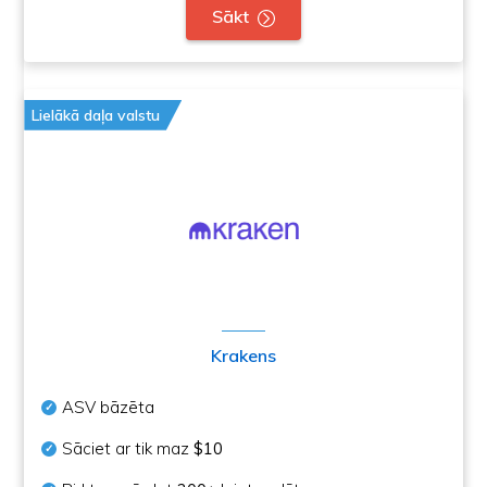
Sākt
Lielākā daļa valstu
Krakens
ASV bāzēta
Sāciet ar tik maz
$10