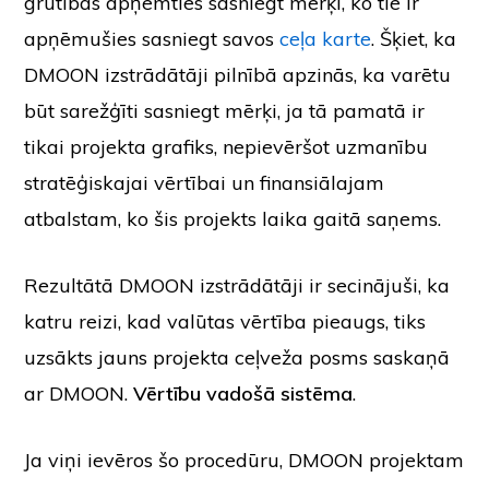
grūtības apņemties sasniegt mērķi, ko tie ir
apņēmušies sasniegt savos
ceļa karte
. Šķiet, ka
DMOON izstrādātāji pilnībā apzinās, ka varētu
būt sarežģīti sasniegt mērķi, ja tā pamatā ir
tikai projekta grafiks, nepievēršot uzmanību
stratēģiskajai vērtībai un finansiālajam
atbalstam, ko šis projekts laika gaitā saņems.
Rezultātā DMOON izstrādātāji ir secinājuši, ka
katru reizi, kad valūtas vērtība pieaugs, tiks
uzsākts jauns projekta ceļveža posms saskaņā
ar DMOON.
Vērtību vadošā sistēma
.
Ja viņi ievēros šo procedūru, DMOON projektam