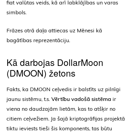
fiat valūtas veids, kā arī labklājības un varas
simbols.
Frāzes otrā daļa attiecas uz Mēnesi kā
bagātības reprezentāciju.
Kā darbojas DollarMoon
(DMOON) žetons
Fakts, ka DMOON ceļvedis ir balstīts uz pilnīgi
jaunu sistēmu, t.s.
Vērtību vadošā sistēma
ir
viena no daudzajām lietām, kas to atšķir no
citiem ceļvežiem. Ja šajā kriptogrāfijas projektā
tiktu ieviests tieši šis komponents, tas būtu