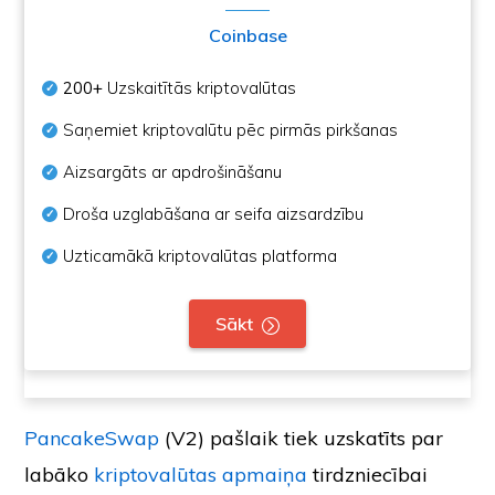
Coinbase
200+
Uzskaitītās kriptovalūtas
Saņemiet kriptovalūtu pēc pirmās pirkšanas
Aizsargāts ar apdrošināšanu
Droša uzglabāšana ar seifa aizsardzību
Uzticamākā kriptovalūtas platforma
Sākt
PancakeSwap
(V2) pašlaik tiek uzskatīts par
labāko
kriptovalūtas apmaiņa
tirdzniecībai