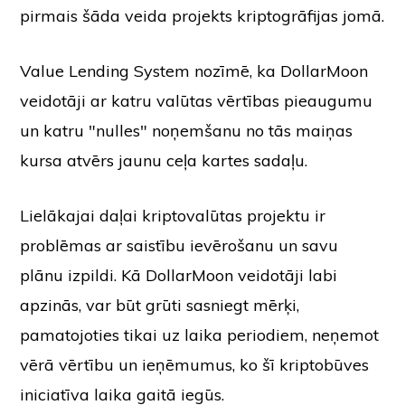
pirmais šāda veida projekts kriptogrāfijas jomā.
Value Lending System nozīmē, ka DollarMoon
veidotāji ar katru valūtas vērtības pieaugumu
un katru "nulles" noņemšanu no tās maiņas
kursa atvērs jaunu ceļa kartes sadaļu.
Lielākajai daļai kriptovalūtas projektu ir
problēmas ar saistību ievērošanu un savu
plānu izpildi. Kā DollarMoon veidotāji labi
apzinās, var būt grūti sasniegt mērķi,
pamatojoties tikai uz laika periodiem, neņemot
vērā vērtību un ieņēmumus, ko šī kriptobūves
iniciatīva laika gaitā iegūs.