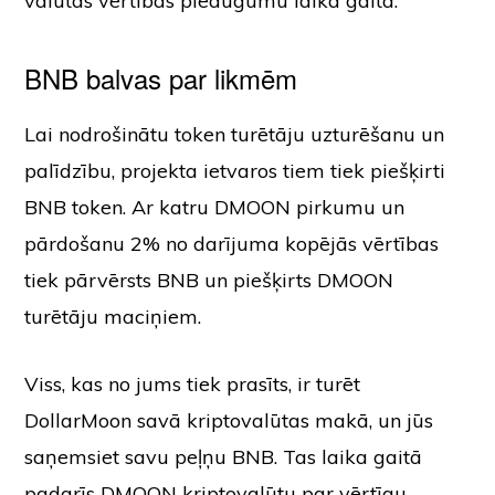
valūtas vērtības pieaugumu laika gaitā.
BNB balvas par likmēm
Lai nodrošinātu token turētāju uzturēšanu un
palīdzību, projekta ietvaros tiem tiek piešķirti
BNB token. Ar katru DMOON pirkumu un
pārdošanu 2% no darījuma kopējās vērtības
tiek pārvērsts BNB un piešķirts DMOON
turētāju maciņiem.
Viss, kas no jums tiek prasīts, ir turēt
DollarMoon savā kriptovalūtas makā, un jūs
saņemsiet savu peļņu BNB. Tas laika gaitā
padarīs DMOON kriptovalūtu par vērtīgu