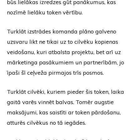
būs lielākas izredzes gūt panākumus, kas
nozīmē lielāku token vērtību.
Turklāt izstrādes komanda plāno galveno
uzsvaru likt ne tikai uz to cilvēku kopienas
veidošanu, kuri atbalsta projektu, bet arī uz
mārketinga pasākumiem un partnerībām, jo
īpaši šī ceļveža pirmajos trīs posmos.
Turklāt cilvēki, kuriem pieder šis token, laika
gaitā varēs vinnēt balvas. Tomēr augstie
maksājumi, kas saistīti ar token pārdošanu,
atturēs cilvēkus no tā iegādes.